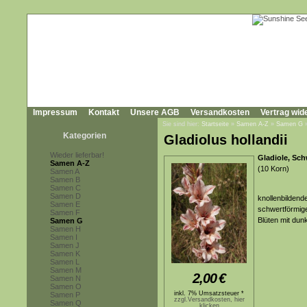
Impressum
Kontakt
Unsere AGB
Versandkosten
Vertrag wid
Sie sind hier:
Startseite
»
Samen A-Z
»
Samen G
Kategorien
Gladiolus hollandii
Wieder lieferbar!
Gladiole, Schw
Samen A-Z
(10 Korn)
Samen A
Samen B
Samen C
Samen D
knollenbildend
Samen E
schwertförmige
Samen F
Blüten mit dun
Samen G
Samen H
Samen I
Samen J
Samen K
Samen L
Samen M
2,00
€
Samen N
Samen O
inkl. 7% Umsatzsteuer *
Samen P
zzgl.Versandkosten, hier
Samen Q
klicken