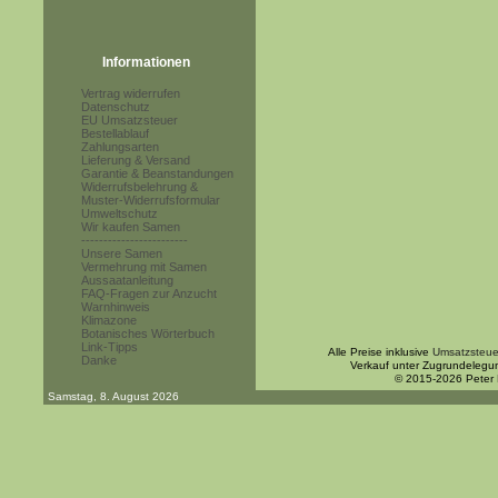
Informationen
Vertrag widerrufen
Datenschutz
EU Umsatzsteuer
Bestellablauf
Zahlungsarten
Lieferung & Versand
Garantie & Beanstandungen
Widerrufsbelehrung &
Muster-Widerrufsformular
Umweltschutz
Wir kaufen Samen
------------------------
Unsere Samen
Vermehrung mit Samen
Aussaatanleitung
FAQ-Fragen zur Anzucht
Warnhinweis
Klimazone
Botanisches Wörterbuch
Link-Tipps
Alle Preise inklusive
Umsatzsteue
Danke
Verkauf unter Zugrundelegu
© 2015-2026 Peter
Samstag, 8. August 2026