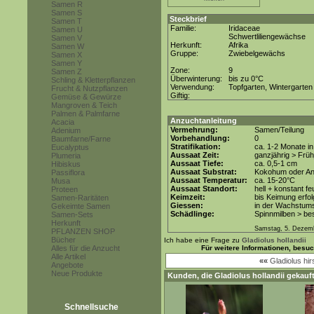
Samen R
Samen S
Steckbrief
Samen T
Familie:
Iridaceae
Samen U
Schwertliliengewächse
Samen V
Herkunft:
Afrika
Samen W
Gruppe:
Zwiebelgewächs
Samen X
Samen Y
Zone:
9
Samen Z
Überwinterung:
bis zu 0°C
Schling & Kletterpflanzen
Verwendung:
Topfgarten, Wintergarten
Frucht & Nutzpflanzen
Giftig:
Gemüse & Gewürze
Mangroven & Teich
Palmen & Palmfarne
Anzuchtanleitung
Acacia
Vermehrung:
Samen/Teilung
Adenium
Vorbehandlung:
0
Baumfarne/Farne
Stratifikation:
ca. 1-2 Monate i
Eucalyptus
Aussaat Zeit:
ganzjährig > Früh
Plumeria
Aussaat Tiefe:
ca. 0,5-1 cm
Hibiskus
Aussaat Substrat:
Kokohum oder Anz
Passiflora
Aussaat Temperatur:
ca. 15-20°C
Musa
Aussaat Standort:
hell + konstant fe
Proteen
Keimzeit:
bis Keimung erfol
Samen-Raritäten
Giessen:
in der Wachstum
Gekeimte Samen
Schädlinge:
Spinnmilben > be
Samen-Sets
Herkunft
Samstag, 5. Dezem
PFLANZEN SHOP
Bücher
Ich habe eine Frage zu
Gladiolus hollandii
Alles für die Anzucht
Für weitere Informationen, besu
Alle Artikel
««
Gladiolus hir
Angebote
Neue Produkte
Kunden, die
Gladiolus hollandii
gekauft
Schnellsuche