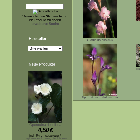
Verwenden Sie Stichworte, um
ein Produkt zu finden.
erweiterte Suche
Hersteller
Gladiolus hirsutus
Neue Produkte
Tr
Sparaxis meterlekampiae
Operculina riedeliana
4,50
€
inkl. 7% Umsatzsteuer *
zzgl.Versandkosten, hier klicken