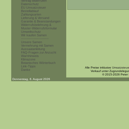
Vertrag widerrufen
Datenschutz
EU Umsatzsteuer
Bestellablauf
Zahlungsarten
Lieferung & Versand
Garantie & Beanstandungen
Widerrufsbelehrung &
Muster-Widerrufsformular
Umweltschutz
Wir kaufen Samen
------------------------
Unsere Samen
Vermehrung mit Samen
Aussaatanleitung
FAQ-Fragen zur Anzucht
Warnhinweis
Klimazone
Botanisches Wörterbuch
Link-Tipps
Alle Preise inklusive
Umsatzsteue
Danke
Verkauf unter Zugrundelegu
© 2015-2026 Peter
Donnerstag, 6. August 2026