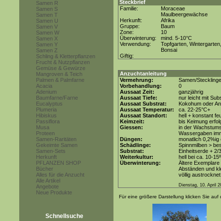
Steckbrief
Samen R
Familie:
Moraceae
Samen S
Maulbeergewächse
Samen T
Herkunft:
Afrika
Samen U
Gruppe:
Baum
Samen V
Zone:
10
Samen W
Überwinterung:
mind. 5-10°C
Samen X
Verwendung:
Topfgarten, Wintergarten
Samen Y
Bonsai
Samen Z
Giftig:
Schling & Kletterpflanzen
Frucht & Nutzpflanzen
Gemüse & Gewürze
Anzuchtanleitung
Mangroven & Teich
Palmen & Palmfarne
Vermehrung:
Samen/Steckling
Acacia
Vorbehandlung:
0
Adenium
Aussaat Zeit:
ganzjährig
Baumfarne/Farne
Aussaat Tiefe:
nur leicht mit Su
Eucalyptus
Aussaat Substrat:
Kokohum oder Anz
Plumeria
Aussaat Temperatur:
ca. 22-25°C+
Hibiskus
Aussaat Standort:
hell + konstant fe
Passiflora
Keimzeit:
bis Keimung erfol
Musa
Giessen:
in der Wachstums
Proteen
Wassergaben imm
Samen-Raritäten
Düngen:
monatlich 0,2%ig
Gekeimte Samen
Schädlinge:
Spinnmilben > be
Samen-Sets
Substrat:
Einheitserde + 2/
Herkunft
Weiterkultur:
hell bei ca. 10-15
PFLANZEN SHOP
Überwinterung:
Ältere Exemplare 
Bücher
Abständen und kle
Alles für die Anzucht
völlig austrocknet
Alle Artikel
Dienstag, 10. April 
Angebote
Neue Produkte
Für eine größere Darstellung klicken Sie auf 
Schnellsuche