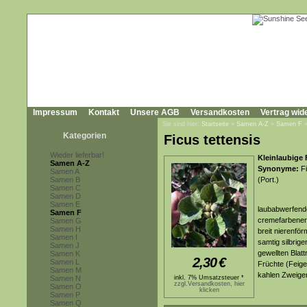
Impressum
Kontakt
Unsere AGB
Versandkosten
Vertrag wid
Sie sind hier:
Startseite
»
Samen A-Z
»
Samen F
Kategorien
Ficus tettensis
Wieder lieferbar!
Kleinlaubige 
Samen A-Z
Synonyme:
Fi
Samen A
Samen B
(Port.)
Samen C
Samen D
Samen E
laubabwerfende
Samen F
cremefarbener
Samen G
Samen H
breit nierenför
Samen I
samtig silbrig
Samen J
gewellten Blatt
Samen K
2,30
€
Samen L
Früchte (Feige
Samen M
kahlen Zweigen
Samen N
inkl. 7% Umsatzsteuer *
zzgl.Versandkosten, hier
Samen O
klicken
Samen P
Samen Q