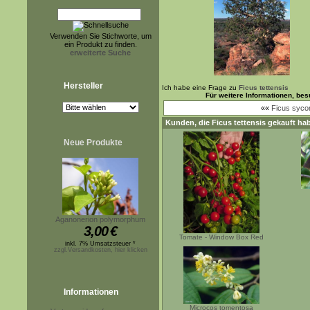
Verwenden Sie Stichworte, um
ein Produkt zu finden.
erweiterte Suche
Hersteller
Ich habe eine Frage zu
Ficus tettensis
Für weitere Informationen, be
««
Ficus syc
Kunden, die
Ficus tettensis
gekauft hab
Neue Produkte
Aganonerion polymorphum
3,00
€
Tomate - Window Box Red
inkl. 7% Umsatzsteuer *
zzgl.Versandkosten, hier klicken
Informationen
Microcos tomentosa