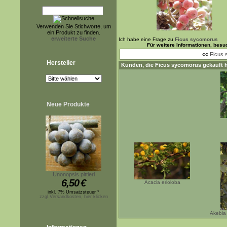
Verwenden Sie Stichworte, um
ein Produkt zu finden.
erweiterte Suche
Ich habe eine Frage zu
Ficus sycomorus
Für weitere Informationen, bes
««
Ficus 
Hersteller
Kunden, die
Ficus sycomorus
gekauft 
Neue Produkte
Unonopsis pittieri
6,50
€
Acacia erioloba
inkl. 7% Umsatzsteuer *
zzgl.Versandkosten, hier klicken
Akebia 