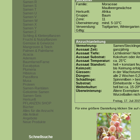
Steckbrief
Samen R
Familie:
Moraceae
Samen S
Maulbeergewächse
Samen T
Herkunft:
Afrika
Samen U
Gruppe:
Baum
Samen V
Zone:
11
Samen W
Überwinterung:
mind. 5-10°C
Samen X
Verwendung:
Topfgarten, Wintergarten
Samen Y
Giftig:
Samen Z
Schling & Kletterpflanzen
Frucht & Nutzpflanzen
Anzuchtanleitung
Gemüse & Gewürze
Vermehrung:
Samen/Steckling
Mangroven & Teich
Aussaat Zeit:
ganzjährig
Palmen & Palmfarne
Aussaat Tiefe:
Lichtkeimer! Nich
Acacia
Aussaat Substrat:
Kokohum oder Anz
Adenium
Aussaat Temperatur:
ca. 25°C
Baumfarne/Farne
Aussaat Standort:
hell + konstant fe
Eucalyptus
Keimzeit:
bis Keimung erfol
Plumeria
Giessen:
in der Wachstum
Hibiskus
Düngen:
alle 2 Wochen 0,
Passiflora
Schädlinge:
Spinnmilben > be
Musa
Substrat:
Einheitserde + Sa
Proteen
Weiterkultur:
hell bei ca. 15-20
Samen-Raritäten
Überwinterung:
Ältere Exemplare 
Gekeimte Samen
Wurzelballen nich
Samen-Sets
Herkunft
Freitag, 17. Juli 201
PFLANZEN SHOP
Bücher
Für eine größere Darstellung klicken Sie auf 
Alles für die Anzucht
Alle Artikel
Angebote
Neue Produkte
Schnellsuche