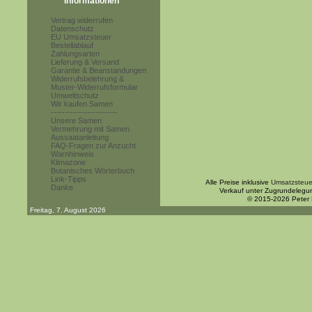
Informationen
Vertrag widerrufen
Datenschutz
EU Umsatzsteuer
Bestellablauf
Zahlungsarten
Lieferung & Versand
Garantie & Beanstandungen
Widerrufsbelehrung &
Muster-Widerrufsformular
Umweltschutz
Wir kaufen Samen
------------------------
Unsere Samen
Vermehrung mit Samen
Aussaatanleitung
FAQ-Fragen zur Anzucht
Warnhinweis
Klimazone
Botanisches Wörterbuch
Link-Tipps
Alle Preise inklusive
Umsatzsteue
Danke
Verkauf unter Zugrundelegu
© 2015-2026 Peter
Freitag, 7. August 2026