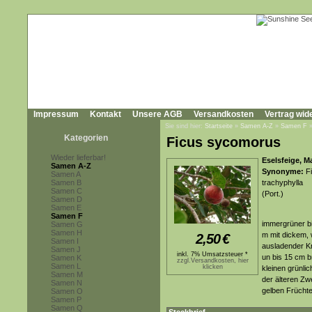
Impressum
Kontakt
Unsere AGB
Versandkosten
Vertrag wid
Sie sind hier:
Startseite
»
Samen A-Z
»
Samen F
Kategorien
Ficus sycomorus
Wieder lieferbar!
Eselsfeige, M
Samen A-Z
Synonyme:
Fi
Samen A
Samen B
trachyphylla
Samen C
(Port.)
Samen D
Samen E
Samen F
immergrüner bi
Samen G
Samen H
m mit dickem,
2,50
€
Samen I
ausladender K
Samen J
inkl. 7% Umsatzsteuer *
un bis 15 cm br
Samen K
zzgl.Versandkosten, hier
Samen L
klicken
kleinen grünli
Samen M
der älteren Zwe
Samen N
gelben Früchte
Samen O
Samen P
Samen Q