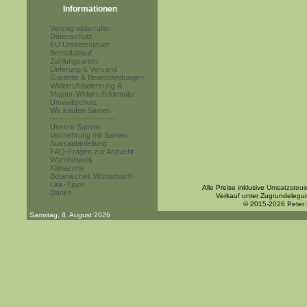
Informationen
Vertrag widerrufen
Datenschutz
EU Umsatzsteuer
Bestellablauf
Zahlungsarten
Lieferung & Versand
Garantie & Beanstandungen
Widerrufsbelehrung &
Muster-Widerrufsformular
Umweltschutz
Wir kaufen Samen
------------------------
Unsere Samen
Vermehrung mit Samen
Aussaatanleitung
FAQ-Fragen zur Anzucht
Warnhinweis
Klimazone
Botanisches Wörterbuch
Link-Tipps
Alle Preise inklusive
Umsatzsteue
Danke
Verkauf unter Zugrundelegu
© 2015-2026 Peter
Samstag, 8. August 2026