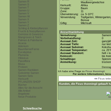
Samen R
Maulbeergewächse
Samen S
Herkunft:
Afrika
Samen T
Gruppe:
Baum
Samen U
Zone:
11
Samen V
Überwinterung:
ca. 5-10°C
Samen W
Verwendung:
Topfgarten, Wintergarten
Samen X
Bonsai
Samen Y
Giftig:
Milchsaft
Samen Z
Schling & Kletterpflanzen
Frucht & Nutzpflanzen
Anzuchtanleitung
Gemüse & Gewürze
Vermehrung:
Samen/
Mangroven & Teich
Vorbehandlung:
0
Palmen & Palmfarne
Aussaat Zeit:
ganzjäh
Acacia
Aussaat Tiefe:
nur lei
Adenium
Aussaat Substrat:
Kokohum
Baumfarne/Farne
Aussaat Temperatur:
ca. 25
Eucalyptus
Aussaat Standort:
hell + 
Plumeria
Keimzeit:
bis Kei
Hibiskus
Schädlinge:
Spinnmi
Passiflora
Anmerkung:
trocken
Musa
Proteen
Dienstag
Samen-Raritäten
Ich habe eine Frage zu
Ficus thonningii
Gekeimte Samen
Für weitere Informationen, bes
Samen-Sets
««
Ficus tett
Herkunft
PFLANZEN SHOP
Kunden, die
Ficus thonningii
gekauft h
Bücher
Alles für die Anzucht
Alle Artikel
Angebote
Neue Produkte
Mo
Schnellsuche