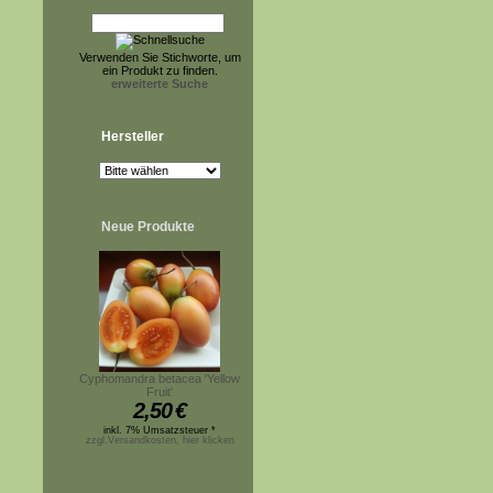
Verwenden Sie Stichworte, um
ein Produkt zu finden.
erweiterte Suche
Hersteller
Neue Produkte
Cyphomandra betacea 'Yellow
Fruit'
2,50
€
inkl. 7% Umsatzsteuer *
zzgl.Versandkosten, hier klicken