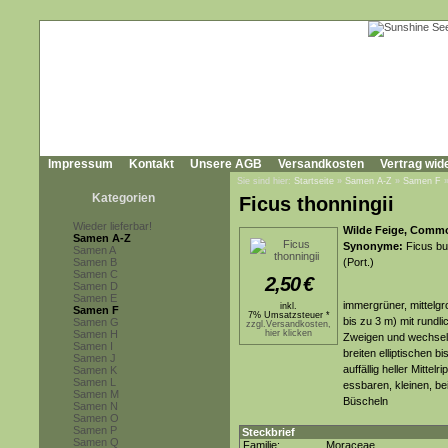
Impressum
Kontakt
Unsere AGB
Versandkosten
Vertrag wid
Sie sind hier:
Startseite
»
Samen A-Z
»
Samen F
Kategorien
Ficus thonningii
Wieder lieferbar!
Wilde Feige, Common
Samen A-Z
Synonyme:
Ficus bur
Samen A
Samen B
(Port.)
Samen C
2,50
€
Samen D
Samen E
immergrüner, mittelgr
inkl.
Samen F
7% Umsatzsteuer *
bis zu 3 m) mit rundl
Samen G
zzgl.Versandkosten,
Samen H
hier klicken
Zweigen und wechsels
Samen I
breiten elliptischen b
Samen J
auffällig heller Mitte
Samen K
Samen L
essbaren, kleinen, be
Samen M
Büscheln
Samen N
Samen O
Samen P
Steckbrief
Samen Q
Familie:
Moraceae