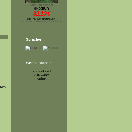
Mucuna sloanei
60,00EUR
32,10
€
inkl. 7% Umsatzsteuer *
zzgl.Versandkosten, hier klicken
Sprachen
Wer ist online?
Zur Zeit sind
346 Gäste
online.
eßen,