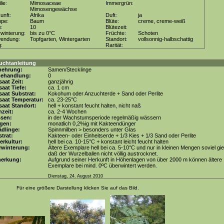
lie:
Mimosaceae
Immergrün:
Mimosengewächse
unft:
Afrika
Duft:
ja
ppe:
Baum
Blüte:
creme, creme-weiß
e:
10
Blütezeit:
winterung:
bis zu 0°C
Früchte:
Schoten
wendung:
Topfgarten, Wintergarten
Standort:
vollsonnig-halbschattig
g:
Rarität:
uchtanleitung
mehrung:
Samen/Stecklinge
behandlung:
0
aat Zeit:
ganzjährig
aat Tiefe:
ca. 1 cm
aat Substrat:
Kokohum oder Anzuchterde + Sand oder Perlite
saat Temperatur:
ca. 23-25°C
aat Standort:
hell + konstant feucht halten, nicht naß
zeit:
ca. 2-4 Wochen
ssen:
in der Wachstumsperiode regelmäßig wässern
gen:
monatlich 0,2%ig mit Kakteendünger
dlinge:
Spinnmilben > besonders unter Glas
trat:
Kakteen- oder Einheitserde + 1/3 Kies + 1/3 Sand oder Perlite
erkultur:
hell bei ca. 10-15°C + konstant leicht feucht halten
rwinterung:
Ältere Exemplare hell bei ca. 5-10°C und nur in kleinen Mengen soviel gi
daß der Wurzelballen nicht völlig austrocknet.
erkung:
Aufgrund seiner Herkunft in Höhenlagen von über 2000 m können ältere
Exemplare bei mind. 0ºC überwintert werden.
Dienstag, 24. August 2010
Für eine größere Darstellung klicken Sie auf das Bild.