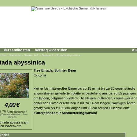
Versandkosten
Vertrag widerrufen
All
d hier:
Startseite
»
Samen A-Z
»
Samen E
»
Entada abyssinica
tada abyssinica
Tree Entada, Splinter Bean
(5 Korn)
kleiner bis mittelgroßer Baum bis zu 15 m mit bis zu 20 gegenständig
angeordneten gefiederten Blättern, bestehend aus bis zu 55 paarigen,
cm langen, tiefgrünen Fiedern. Die kleinen, duftenden, creme-weißen 
gelblichen Blüten erscheinen in bis zu 14 cm langen, flaumigen Ähren,
4,00
€
gefolgt von bis zu 39 cm langen und 10 cm breiten Hülsenfrüchte.
kl. 7% Umsatzsteuer *
Futterpflanze für Schmetterlingslarven!
gl.Versandkosten, hier
klicken
kbrief