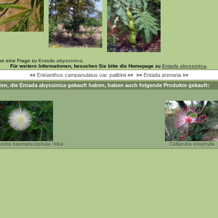
be eine Frage zu
Entada abyssinica
Für weitere Informationen, besuchen Sie bitte die Homepage zu
Entada abyssinica
.
««
Enkianthus campanulatus var. palibinii
««
»»
Entada arenaria
»»
en, die
Entada abyssinica
gekauft haben, haben auch folgende Produkte gekauft:
iandra haematocephala 'Alba'
Calliandra eriophylla