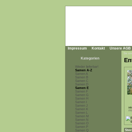
Impressum
Kontakt
Unsere AGB
Sie sin
Kategorien
En
Wieder lieferbar!
Samen A-Z
Samen A
Samen B
Samen C
Samen D
Samen E
Samen F
Samen G
Samen H
Samen I
Samen J
in
Samen K
zz
Samen L
Samen M
Samen N
Samen O
Samen P
Stec
Samen Q