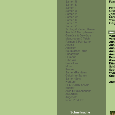
Samen R
Fami
Samen S
Samen T
Herk
Samen U
Gru
Samen V
Zon
Samen W
Über
Samen X
Ver
Samen Y
Gifti
Samen Z
Schling & Kletterpflanzen
Frucht & Nutzpflanzen
Anz
Gemüse & Gewürze
Ver
Mangroven & Teich
Vor
Palmen & Palmfarne
Auss
Acacia
Auss
Adenium
Auss
Baumfarne/Farne
Aus
Eucalyptus
Auss
Plumeria
Keim
Hibiskus
Gie
Passiflora
Dün
Musa
Schä
Proteen
Subs
Samen-Raritäten
Weit
Gekeimte Samen
Übe
Samen-Sets
Herkunft
Anm
PFLANZEN SHOP
Bücher
Alles für die Anzucht
Alle Artikel
Angebote
Neue Produkte
Schnellsuche