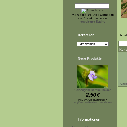
Verwenden Sie Stichworte, um
ein Produkt zu finden.
erweiterte Suche
Hersteller
Ich ha
Kund
Neue Produkte
Call
Calopogonium mucunoides
2,50
€
inkl. 7% Umsatzsteuer *
zzgl.Versandkosten, hier klicken
Informationen