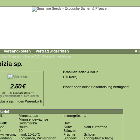
Versandkosten
Vertrag widerrufen
All
d hier:
Startseite
»
Samen A-Z
»
Samen A
»
Albizia sp.
bizia sp.
Brasilianische Albizie
(20 Korn)
2,50
€
Bisher noch keine Beschreibung verfügbar!
inkl. 7% Umsatzsteuer *
gl.Versandkosten, hier klicken
kbrief
lie:
Mimosaceae
Immergrün:
ja
Mimosengewächse
unft:
Südamerika
Duft:
ppe:
Baum
Blüte:
nicht zutreffend
e:
10
Blütezeit:
winterung:
mind. 10-15°C
Früchte:
Schoten
wendung:
Topfgarten, Wintergarten
Standort:
sonnig-halbschattig