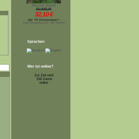
Mucuna sloanei
60,00EUR
32,10
€
inkl. 7% Umsatzsteuer *
zzgl.Versandkosten, hier klicken
Sprachen
Wer ist online?
Zur Zeit sind
336 Gäste
online.