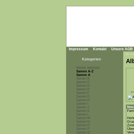
Impressum
Kontakt
Unsere AGB
Sie sin
Kategorien
Al
Wieder lieferbar!
Samen A-Z
Samen A
Samen B
Samen C
Samen D
Samen E
zz
Samen F
Samen G
Samen H
Samen I
Stec
Samen J
Samen K
Fami
Samen L
Samen M
Herk
Samen N
Gru
Samen O
Zon
Samen P
Über
Samen Q
Ver