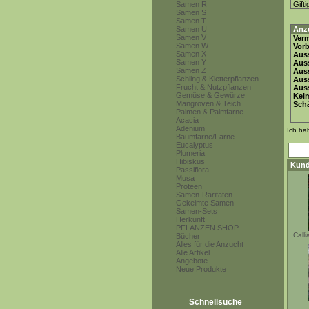
Samen R
Gifti
Samen S
Samen T
Samen U
Anz
Samen V
Ver
Samen W
Vor
Samen X
Auss
Samen Y
Auss
Samen Z
Auss
Schling & Kletterpflanzen
Aus
Frucht & Nutzpflanzen
Auss
Gemüse & Gewürze
Keim
Mangroven & Teich
Schä
Palmen & Palmfarne
Acacia
Adenium
Ich ha
Baumfarne/Farne
Eucalyptus
Plumeria
Hibiskus
Kund
Passiflora
Musa
Proteen
Samen-Raritäten
Gekeimte Samen
Samen-Sets
Herkunft
PFLANZEN SHOP
Call
Bücher
Alles für die Anzucht
Alle Artikel
Angebote
Neue Produkte
Schnellsuche