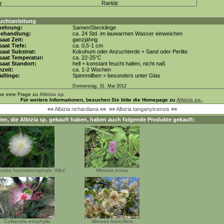
g:
Rarität:
uchtanleitung
mehrung:
Samen/Stecklinge
behandlung:
ca. 24 Std. im lauwarmen Wasser einweichen
aat Zeit:
ganzjährig
aat Tiefe:
ca. 0,5-1 cm
aat Substrat:
Kokohum oder Anzuchterde + Sand oder Perlite
saat Temperatur:
ca. 22-25°C
aat Standort:
hell + konstant feucht halten, nicht naß
zeit:
ca. 1-2 Wochen
dlinge:
Spinnmilben > besonders unter Glas
Donnerstag, 31. Mai 2012
be eine Frage zu
Albizia sp.
Für weitere Informationen, besuchen Sie bitte die Homepage zu
Albizia sp.
.
««
Albizia richardiana
««
»»
Albizia tanganyicensis
»»
en, die
Albizia sp.
gekauft haben, haben auch folgende Produkte gekauft:
iandra haematocephala 'Alba'
Mimosa invisa
Calliandra eriophylla
Mimosa biuncifera