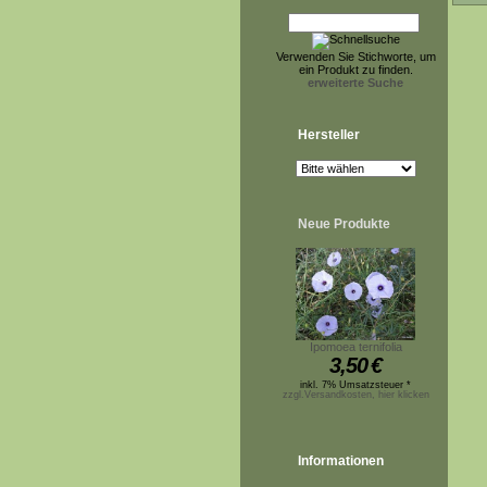
Verwenden Sie Stichworte, um
ein Produkt zu finden.
erweiterte Suche
Hersteller
Neue Produkte
Ipomoea ternifolia
3,50
€
inkl. 7% Umsatzsteuer *
zzgl.Versandkosten, hier klicken
Informationen