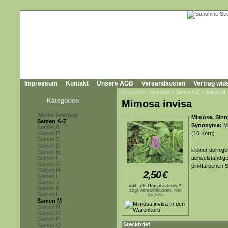
Impressum
Kontakt
Unsere AGB
Versandkosten
Vertrag wid
Sie sind hier:
Startseite
»
Samen A-Z
»
Samen M
Kategorien
Mimosa invisa
Wieder lieferbar!
Mimose, Sinnp
Samen A-Z
Synonyme:
Mi
Samen A
Samen B
(10 Korn)
Samen C
Samen D
kleiner dornig
Samen E
Samen F
achselständig
Samen G
pinkfarbenen S
Samen H
2,50
€
Samen I
Samen J
inkl. 7% Umsatzsteuer *
Samen K
zzgl.Versandkosten, hier
Samen L
klicken
Samen M
Samen N
Samen O
Samen P
Steckbrief
Samen Q