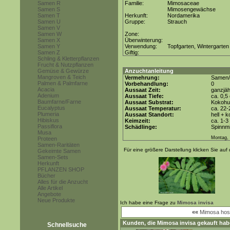
Samen R
Familie:
Mimosaceae
Samen S
Mimosengewächse
Samen T
Herkunft:
Nordamerika
Samen U
Gruppe:
Strauch
Samen V
Samen W
Zone:
Samen X
Überwinterung:
Samen Y
Verwendung:
Topfgarten, Wintergarten
Samen Z
Giftig:
Schling & Kletterpflanzen
Frucht & Nutzpflanzen
Gemüse & Gewürze
Anzuchtanleitung
Mangroven & Teich
Vermehrung:
Samen/
Palmen & Palmfarne
Vorbehandlung:
0
Acacia
Aussaat Zeit:
ganzjäh
Adenium
Aussaat Tiefe:
ca. 0,5
Baumfarne/Farne
Aussaat Substrat:
Kokohum
Eucalyptus
Aussaat Temperatur:
ca. 22-
Plumeria
Aussaat Standort:
hell + 
Hibiskus
Keimzeit:
ca. 1-
Passiflora
Schädlinge:
Spinnmi
Musa
Montag, 
Proteen
Samen-Raritäten
Für eine größere Darstellung klicken Sie auf 
Gekeimte Samen
Samen-Sets
Herkunft
PFLANZEN SHOP
Bücher
Alles für die Anzucht
Alle Artikel
Angebote
Neue Produkte
Ich habe eine Frage zu
Mimosa invisa
««
Mimosa host
Kunden, die
Mimosa invisa
gekauft hab
Schnellsuche