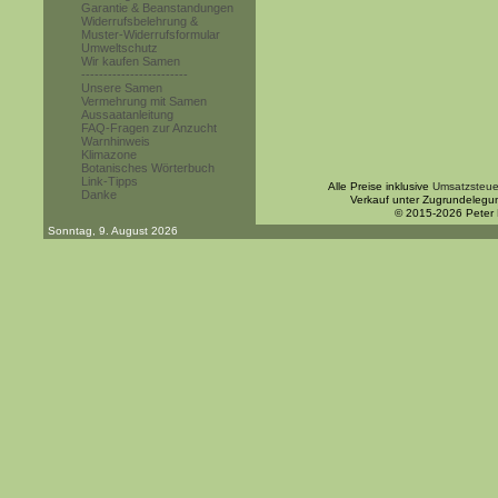
Garantie & Beanstandungen
Widerrufsbelehrung &
Muster-Widerrufsformular
Umweltschutz
Wir kaufen Samen
------------------------
Unsere Samen
Vermehrung mit Samen
Aussaatanleitung
FAQ-Fragen zur Anzucht
Warnhinweis
Klimazone
Botanisches Wörterbuch
Link-Tipps
Alle Preise inklusive
Umsatzsteue
Danke
Verkauf unter Zugrundelegu
© 2015-2026 Peter
Sonntag, 9. August 2026