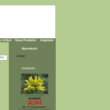
e Artikel
Neue Produkte
Angebote
Warenkorb
ist leer!
Angebote
Mucuna sloanei
60,00EUR
32,10
€
inkl. 7% Umsatzsteuer *
zzgl.Versandkosten, hier klicken