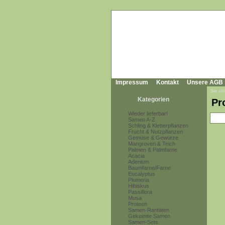
Impressum
Kontakt
Unsere AGB
Sie sin
Kategorien
Pr
Wieder lieferbar!
Samen A-Z
Schling & Kletterpflanzen
Frucht & Nutzpflanzen
Gemüse & Gewürze
Mangroven & Teich
Palmen & Palmfarne
Acacia
Adenium
Baumfarne/Farne
Eucalyptus
Plumeria
Hibiskus
Passiflora
Musa
Proteen
Samen-Raritäten
Gekeimte Samen
Samen-Sets