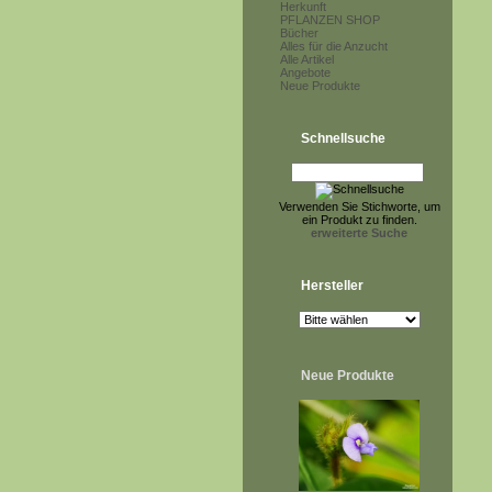
Herkunft
PFLANZEN SHOP
Bücher
Alles für die Anzucht
Alle Artikel
Angebote
Neue Produkte
Schnellsuche
Verwenden Sie Stichworte, um
ein Produkt zu finden.
erweiterte Suche
Hersteller
Neue Produkte