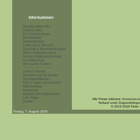
Informationen
Vertrag widerrufen
Datenschutz
EU Umsatzsteuer
Bestellablauf
Zahlungsarten
Lieferung & Versand
Garantie & Beanstandungen
Widerrufsbelehrung &
Muster-Widerrufsformular
Umweltschutz
Wir kaufen Samen
------------------------
Unsere Samen
Vermehrung mit Samen
Aussaatanleitung
FAQ-Fragen zur Anzucht
Warnhinweis
Klimazone
Botanisches Wörterbuch
Link-Tipps
Alle Preise inklusive
Umsatzsteue
Danke
Verkauf unter Zugrundelegu
© 2015-2026 Peter
Freitag, 7. August 2026