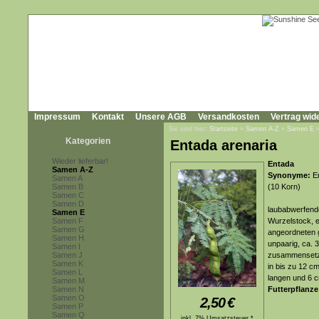
Impressum
Kontakt
Unsere AGB
Versandkosten
Vertrag wid
Sie sind hier:
Startseite
»
Samen A-Z
»
Samen E
Kategorien
Entada arenaria
Wieder lieferbar!
Entada
Samen A-Z
Synonyme:
En
Samen A
Samen B
(10 Korn)
Samen C
Samen D
laubabwerfende
Samen E
Samen F
Wurzelstock, e
Samen G
angeordneten g
Samen H
unpaarig, ca. 
Samen I
Samen J
zusammensetze
Samen K
in bis zu 12 c
Samen L
langen und 6 c
Samen M
Samen N
Futterpflanze
Samen O
2,50
€
Samen P
Samen Q
inkl. 7% Umsatzsteuer *