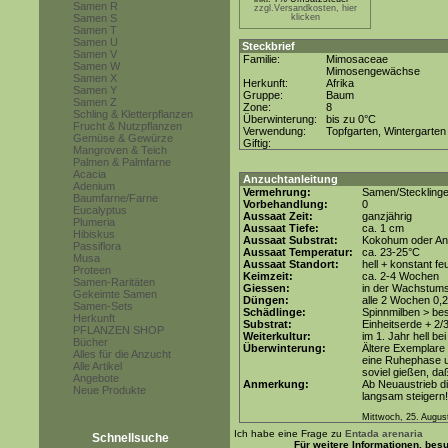
Samen R
zzgl.Versandkosten, hier
Samen S
klicken
Samen T
Samen U
Steckbrief
Samen V
Familie:
Mimosaceae
Samen W
Mimosengewächse
Samen X
Herkunft:
Afrika
Samen Y
Gruppe:
Baum
Samen Z
Zone:
8
Schling & Kletterpflanzen
Überwinterung:
bis zu 0°C
Frucht & Nutzpflanzen
Verwendung:
Topfgarten, Wintergarten
Gemüse & Gewürze
Giftig:
Mangroven & Teich
Palmen & Palmfarne
Acacia
Anzuchtanleitung
Adenium
Vermehrung:
Samen/Steckling
Baumfarne/Farne
Vorbehandlung:
0
Eucalyptus
Aussaat Zeit:
ganzjährig
Plumeria
Aussaat Tiefe:
ca. 1 cm
Hibiskus
Aussaat Substrat:
Kokohum oder Anz
Passiflora
Aussaat Temperatur:
ca. 23-25°C
Musa
Aussaat Standort:
hell + konstant fe
Proteen
Keimzeit:
ca. 2-4 Wochen
Samen-Raritäten
Giessen:
in der Wachstum
Gekeimte Samen
Düngen:
alle 2 Wochen 0,
Samen-Sets
Schädlinge:
Spinnmilben > be
Herkunft
Substrat:
Einheitserde + 2/
PFLANZEN SHOP
Weiterkultur:
im 1. Jahr hell be
Bücher
Überwinterung:
Ältere Exemplare 
Alles für die Anzucht
eine Ruhephase u
Alle Artikel
soviel gießen, da
Angebote
Anmerkung:
Ab Neuaustrieb 
Neue Produkte
langsam steigern!
Mittwoch, 25. Augus
Ich habe eine Frage zu
Entada arenaria
Schnellsuche
Für weitere Informationen, bes