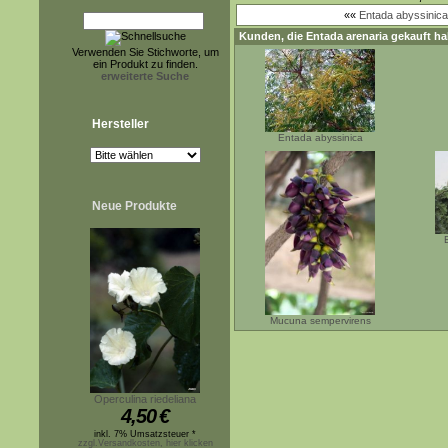
««
Entada abyssinica
Kunden, die
Entada arenaria
gekauft ha
Verwenden Sie Stichworte, um
ein Produkt zu finden.
erweiterte Suche
Hersteller
Entada abyssinica
Neue Produkte
Mucuna sempervirens
Operculina riedeliana
4,50
€
inkl. 7% Umsatzsteuer *
zzgl.Versandkosten, hier klicken