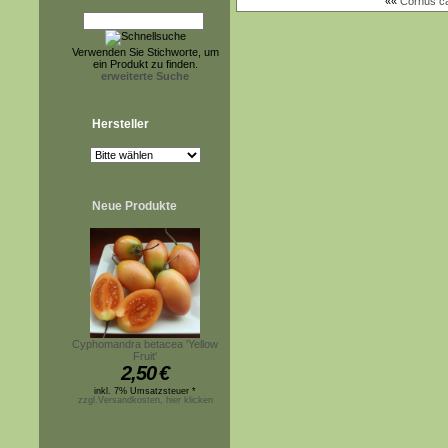
««
Cornus ca
Verwenden Sie Stichworte, um
ein Produkt zu finden.
erweiterte Suche
Hersteller
Neue Produkte
Cyphomandra betacea 'Yellow
Fruit'
2,50
€
inkl. 7% Umsatzsteuer *
zzgl.Versandkosten, hier klicken