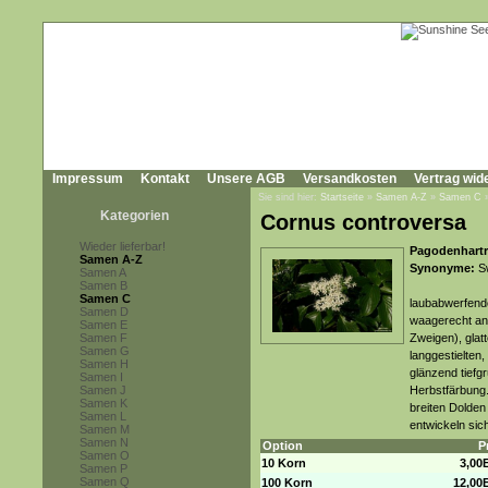
Impressum
Kontakt
Unsere AGB
Versandkosten
Vertrag wid
Sie sind hier:
Startseite
»
Samen A-Z
»
Samen C
Kategorien
Cornus controversa
Wieder lieferbar!
Pagodenhartr
Samen A-Z
Synonyme:
Sw
Samen A
Samen B
Samen C
laubabwerfende
Samen D
waagerecht an
Samen E
Samen F
Zweigen), glat
Samen G
langgestielten
Samen H
glänzend tiefgr
Samen I
Samen J
Herbstfärbung.
Samen K
breiten Dolden
Samen L
entwickeln sic
Samen M
Samen N
Option
P
Samen O
10 Korn
3,00
Samen P
Samen Q
100 Korn
12,00