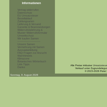
Informationen
Vertrag widerrufen
Datenschutz
EU Umsatzsteuer
Bestellablauf
Zahlungsarten
Lieferung & Versand
Garantie & Beanstandungen
Widerrufsbelehrung &
Muster-Widerrufsformular
Umweltschutz
Wir kaufen Samen
------------------------
Unsere Samen
Vermehrung mit Samen
Aussaatanleitung
FAQ-Fragen zur Anzucht
Warnhinweis
Klimazone
Botanisches Wörterbuch
Link-Tipps
Alle Preise inklusive
Umsatzsteue
Danke
Verkauf unter Zugrundelegu
© 2015-2026 Peter
Sonntag, 9. August 2026