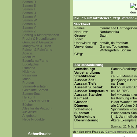
Samen R
Samen S
Samen T
Samen U
Samen V
inkl. 7% Umsatzsteuer *, zzgl.
Versandko
Samen W
Samen X
Steckbrief
Samen Y
Familie:
Cornaceae Hartriegelge
Samen Z
Herkunft:
Nordamerika
Schling & Kletterpflanzen
Gruppe:
Baum
Frucht & Nutzpflanzen
Zone:
6
Gemüse & Gewürze
Überwinterung:
entfällt, da frosthart
Mangroven & Teich
Verwendung:
Garten, Topfgarten,
Palmen & Palmfarne
Wintergarten, Bonsai
Acacia
Giftig:
Adenium
Baumfarne/Farne
Eucalyptus
Anzuchtanleitung
Plumeria
Vermehrung:
Samen/Steckling
Hibiskus
Vorbehandlung:
0
Passiflora
Stratifikation:
ca. 2-3 Monate i
Musa
Aussaat Zeit:
ganzjährig > Her
Proteen
Aussaat Tiefe:
ca. 1 cm
Samen-Raritäten
Aussaat Substrat:
Kokohum oder Anz
Gekeimte Samen
Aussaat Temperatur:
ca. 18-20°C
Samen-Sets
Aussaat Standort:
hell + konstant fe
Herkunft
Keimzeit:
bis Keimung erfol
PFLANZEN SHOP
Giessen:
in der Wachstum
Bücher
Düngen:
alle 2 Wochen 0,
Alles für die Anzucht
Schädlinge:
Spinnmilben > be
Alle Artikel
Substrat:
leicht saures Subs
Angebote
Weiterkultur:
im 1. Jahr hell od
Neue Produkte
Überwinterung:
Ältere Exemplare
Sonntag, 20. März 
Ich habe eine Frage zu
Cornus controversa
Schnellsuche