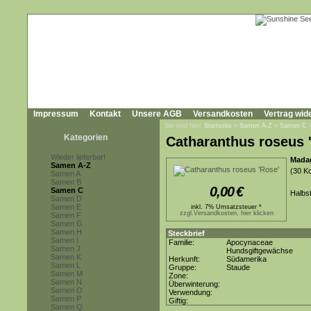
Impressum
Kontakt
Unsere AGB
Versandkosten
Vertrag wid
Sie sind hier:
Startseite
»
Samen A-Z
»
Samen C
Kategorien
Catharanthus roseus 
Wieder lieferbar!
Madag
Samen A-Z
(30 K
Samen A
Samen B
0,00
€
Samen C
Halbst
Samen D
Samen E
inkl. 7% Umsatzsteuer *
zzgl.Versandkosten, hier klicken
Samen F
Samen G
Samen H
Steckbrief
Samen I
Familie:
Apocynaceae
Samen J
Hundsgiftgewächse
Samen K
Herkunft:
Südamerika
Samen L
Gruppe:
Staude
Samen M
Zone:
Samen N
Überwinterung:
Samen O
Verwendung:
Samen P
Giftig:
Samen Q