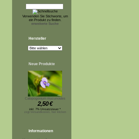
Verwenden Sie Stichworte, um
ein Produkt zu finden.
erweiterte Suche
Hersteller
Neue Produkte
Calopogonium mucunoides
2,50
€
inkl. 7% Umsatzsteuer *
zzgl.Versandkosten, hier klicken
Informationen