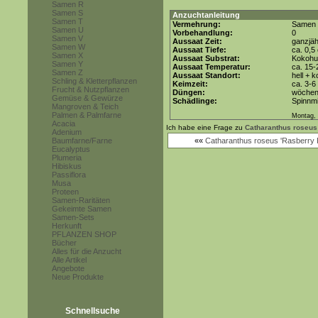
Samen R
Samen S
Anzuchtanleitung
Samen T
Vermehrung:
Samen
Samen U
Vorbehandlung:
0
Samen V
Aussaat Zeit:
ganzjäh
Samen W
Aussaat Tiefe:
ca. 0,5
Samen X
Aussaat Substrat:
Kokohum
Samen Y
Aussaat Temperatur:
ca. 15-
Samen Z
Aussaat Standort:
hell + 
Schling & Kletterpflanzen
Keimzeit:
ca. 3-
Frucht & Nutzpflanzen
Düngen:
wöchent
Gemüse & Gewürze
Schädlinge:
Spinnmi
Mangroven & Teich
Palmen & Palmfarne
Montag, 
Acacia
Ich habe eine Frage zu
Catharanthus roseus
Adenium
Baumfarne/Farne
««
Catharanthus roseus 'Rasberry 
Eucalyptus
Plumeria
Hibiskus
Passiflora
Musa
Proteen
Samen-Raritäten
Gekeimte Samen
Samen-Sets
Herkunft
PFLANZEN SHOP
Bücher
Alles für die Anzucht
Alle Artikel
Angebote
Neue Produkte
Schnellsuche