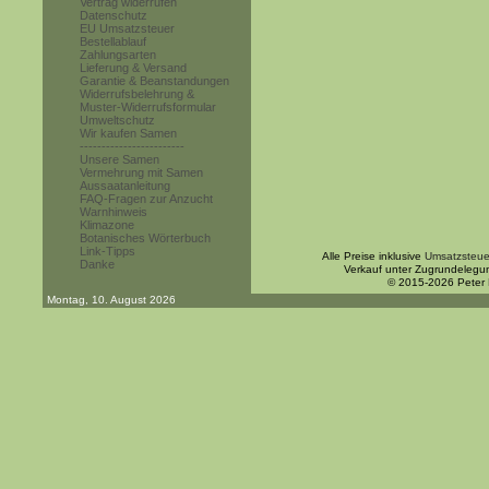
Vertrag widerrufen
Datenschutz
EU Umsatzsteuer
Bestellablauf
Zahlungsarten
Lieferung & Versand
Garantie & Beanstandungen
Widerrufsbelehrung &
Muster-Widerrufsformular
Umweltschutz
Wir kaufen Samen
------------------------
Unsere Samen
Vermehrung mit Samen
Aussaatanleitung
FAQ-Fragen zur Anzucht
Warnhinweis
Klimazone
Botanisches Wörterbuch
Link-Tipps
Alle Preise inklusive
Umsatzsteue
Danke
Verkauf unter Zugrundelegu
© 2015-2026 Peter
Montag, 10. August 2026