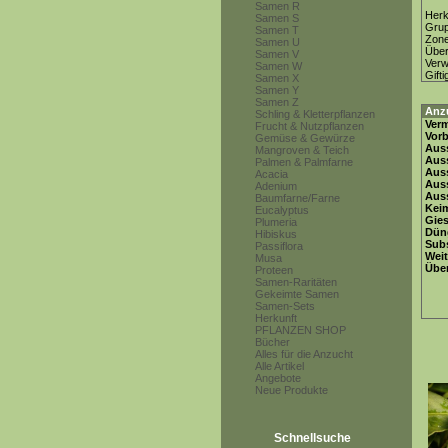
Samen R
Herk
Samen S
Gru
Samen T
Zon
Samen U
Über
Samen V
Ver
Samen W
Gifti
Samen X
Samen Y
Samen Z
Anz
Schling & Kletterpflanzen
Ver
Frucht & Nutzpflanzen
Vor
Gemüse & Gewürze
Auss
Mangroven & Teich
Auss
Palmen & Palmfarne
Auss
Acacia
Aus
Adenium
Auss
Baumfarne/Farne
Keim
Eucalyptus
Gie
Plumeria
Dün
Hibiskus
Subs
Passiflora
Weit
Musa
Übe
Proteen
Samen-Raritäten
Gekeimte Samen
Samen-Sets
Herkunft
PFLANZEN SHOP
Bücher
Alles für die Anzucht
Alle Artikel
Angebote
Neue Produkte
Schnellsuche