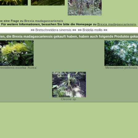
be eine Frage zu
Brexia madagascariensis
Für weitere Informationen, besuchen Sie bitte die Homepage zu
Brexia madagascariensis
.
««
Bretschneidera sinensis
««
»»
Bridelia mollis
»»
en, die
Brexia madagascariensis
gekauft haben, haben auch folgende Produkte geka
trosideros excelsa 'Aurea'
Metrosideros perforata
Cleome sp.