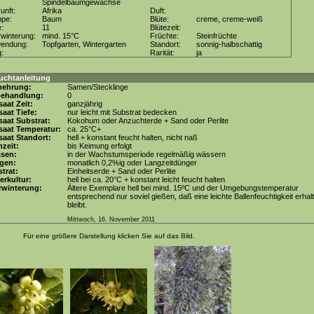
Spindelbaumgewächse
unft:
Afrika
Duft:
ppe:
Baum
Blüte:
creme, creme-weiß
e:
11
Blütezeit:
winterung:
mind. 15°C
Früchte:
Steinfrüchte
wendung:
Topfgarten, Wintergarten
Standort:
sonnig-halbschattig
g:
Rarität:
ja
uchtanleitung
mehrung:
Samen/Stecklinge
behandlung:
0
aat Zeit:
ganzjährig
aat Tiefe:
nur leicht mit Substrat bedecken
aat Substrat:
Kokohum oder Anzuchterde + Sand oder Perlite
saat Temperatur:
ca. 25°C+
aat Standort:
hell + konstant feucht halten, nicht naß
zeit:
bis Keimung erfolgt
ssen:
in der Wachstumsperiode regelmäßig wässern
gen:
monatlich 0,2%ig oder Langzeitdünger
trat:
Einheitserde + Sand oder Perlite
erkultur:
hell bei ca. 20°C + konstant leicht feucht halten
rwinterung:
Ältere Exemplare hell bei mind. 15ºC und der Umgebungstemperatur
entsprechend nur soviel gießen, daß eine leichte Ballenfeuchtigkeit erhal
bleibt.
Mittwoch, 16. November 2011
Für eine größere Darstellung klicken Sie auf das Bild.