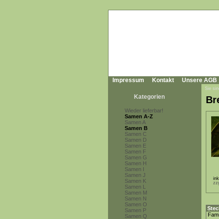
Impressum
Kontakt
Unsere AGB
Sie sin
Kategorien
Br
Wieder lieferbar!
Samen A-Z
Samen A
Samen B
Samen C
Samen D
Samen E
Samen F
Samen G
Samen H
Samen I
Samen J
in
Samen K
zz
Samen L
Samen M
Samen N
Samen O
Stec
Samen P
Fami
Samen Q