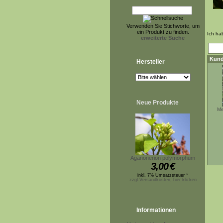
Verwenden Sie Stichworte, um
ein Produkt zu finden.
Ich ha
erweiterte Suche
Kund
Hersteller
Neue Produkte
Me
Aganonerion polymorphum
3,00
€
inkl. 7% Umsatzsteuer *
zzgl.Versandkosten, hier klicken
Informationen