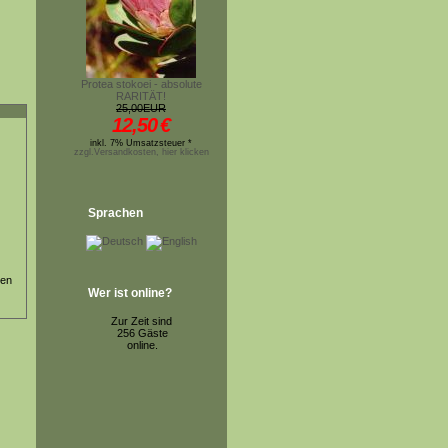
Protea stokoei - absolute
RARITÄT!
25,00EUR
12,50
€
inkl. 7% Umsatzsteuer *
zzgl.Versandkosten, hier klicken
Sprachen
ten
Wer ist online?
Zur Zeit sind
256 Gäste
online.