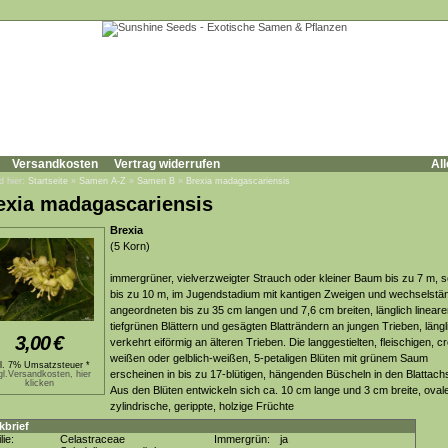
Versandkosten
Vertrag widerrufen
All
d hier:
Startseite
»
Samen A-Z
»
Samen B
»
Brexia madagascariensis
exia madagascariensis
Brexia
(5 Korn)
immergrüner, vielverzweigter Strauch oder kleiner Baum bis zu 7 m, s
bis zu 10 m, im Jugendstadium mit kantigen Zweigen und wechselstä
angeordneten bis zu 35 cm langen und 7,6 cm breiten, länglich lineare
tiefgrünen Blättern und gesägten Blatträndern an jungen Trieben, längl
3,00
€
verkehrt eiförmig an älteren Trieben. Die langgestielten, fleischigen, 
weißen oder gelblich-weißen, 5-petaligen Blüten mit grünem Saum
kl. 7% Umsatzsteuer *
erscheinen in bis zu 17-blütigen, hängenden Büscheln in den Blattach
gl.Versandkosten, hier
klicken
Aus den Blüten entwickeln sich ca. 10 cm lange und 3 cm breite, ovale
zylindrische, gerippte, holzige Früchte
kbrief
lie:
Celastraceae
Immergrün:
ja