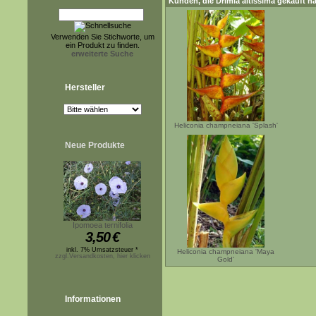
Kunden, die
Drimia altissima
gekauft ha
Verwenden Sie Stichworte, um
ein Produkt zu finden.
erweiterte Suche
Hersteller
Heliconia champneiana 'Splash'
Neue Produkte
Ipomoea ternifolia
3,50
€
inkl. 7% Umsatzsteuer *
Heliconia champneiana 'Maya
zzgl.Versandkosten, hier klicken
Gold'
Informationen