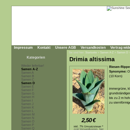
Impressum
Kontakt
Unsere AGB
Versandkosten
Vertrag wid
Sie sind hier:
Startseite
»
Samen A-Z
»
Samen D
Kategorien
Drimia altissima
Wieder lieferbar!
Riesen-Rippe
Samen A-Z
Synonyme:
Or
Samen A
Samen B
(10 Korn)
Samen C
Samen D
Samen E
immergrüne, k
Samen F
grundständigen,
Samen G
Samen H
bis zu 2 m hoh
Samen I
zu sternförmig
Samen J
Samen K
Samen L
Samen M
Samen N
2,50
€
Samen O
Samen P
inkl. 7% Umsatzsteuer *
Samen Q
zzgl.Versandkosten, hier