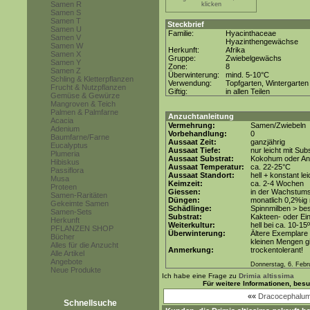
Samen R
klicken
Samen S
Samen T
Steckbrief
Samen U
Familie:
Hyacinthaceae
Samen V
Hyazinthengewächse
Samen W
Herkunft:
Afrika
Samen X
Gruppe:
Zwiebelgewächs
Samen Y
Zone:
8
Samen Z
Überwinterung:
mind. 5-10°C
Schling & Kletterpflanzen
Verwendung:
Topfgarten, Wintergarten
Frucht & Nutzpflanzen
Giftig:
in allen Teilen
Gemüse & Gewürze
Mangroven & Teich
Palmen & Palmfarne
Anzuchtanleitung
Acacia
Vermehrung:
Samen/Zwiebeln
Adenium
Vorbehandlung:
0
Baumfarne/Farne
Aussaat Zeit:
ganzjährig
Eucalyptus
Aussaat Tiefe:
nur leicht mit Su
Plumeria
Aussaat Substrat:
Kokohum oder Anz
Hibiskus
Aussaat Temperatur:
ca. 22-25°C
Passiflora
Aussaat Standort:
hell + konstant le
Musa
Keimzeit:
ca. 2-4 Wochen
Proteen
Giessen:
in der Wachstum
Samen-Raritäten
Düngen:
monatlich 0,2%ig
Gekeimte Samen
Schädlinge:
Spinnmilben > be
Samen-Sets
Substrat:
Kakteen- oder Ein
Herkunft
Weiterkultur:
hell bei ca. 10-15
PFLANZEN SHOP
Überwinterung:
Ältere Exemplare 
Bücher
kleinen Mengen g
Alles für die Anzucht
Anmerkung:
trockentolerant!
Alle Artikel
Angebote
Donnerstag, 6. Febr
Neue Produkte
Ich habe eine Frage zu
Drimia altissima
Für weitere Informationen, bes
««
Dracocephalum
Schnellsuche