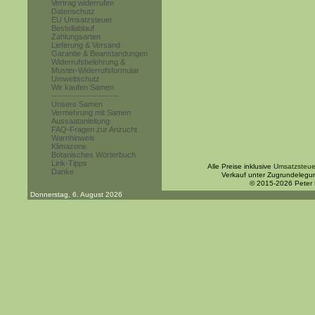
Vertrag widerrufen
Datenschutz
EU Umsatzsteuer
Bestellablauf
Zahlungsarten
Lieferung & Versand
Garantie & Beanstandungen
Widerrufsbelehrung &
Muster-Widerrufsformular
Umweltschutz
Wir kaufen Samen
------------------------
Unsere Samen
Vermehrung mit Samen
Aussaatanleitung
FAQ-Fragen zur Anzucht
Warnhinweis
Klimazone
Botanisches Wörterbuch
Link-Tipps
Alle Preise inklusive
Umsatzsteue
Danke
Verkauf unter Zugrundelegu
© 2015-2026 Peter
Donnerstag, 6. August 2026