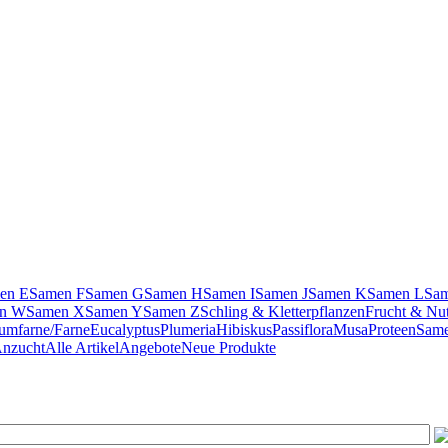
en E
Samen F
Samen G
Samen H
Samen I
Samen J
Samen K
Samen L
Sa
n W
Samen X
Samen Y
Samen Z
Schling & Kletterpflanzen
Frucht & Nu
umfarne/Farne
Eucalyptus
Plumeria
Hibiskus
Passiflora
Musa
Proteen
Same
Anzucht
Alle Artikel
Angebote
Neue Produkte