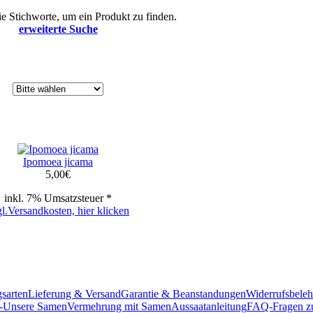
 Stichworte, um ein Produkt zu finden.
erweiterte Suche
Ipomoea jicama
5,00
€
inkl. 7% Umsatzsteuer *
gl.Versandkosten, hier klicken
sarten
Lieferung & Versand
Garantie & Beanstandungen
Widerrufsbele
-
Unsere Samen
Vermehrung mit Samen
Aussaatanleitung
FAQ-Fragen z