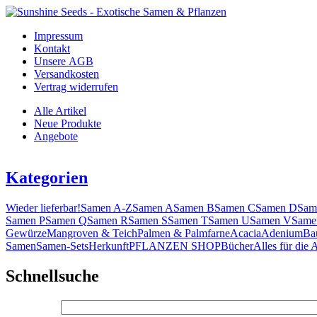
Impressum
Kontakt
Unsere AGB
Versandkosten
Vertrag widerrufen
Alle Artikel
Neue Produkte
Angebote
Kategorien
Wieder lieferbar!
Samen A-Z
Samen A
Samen B
Samen C
Samen D
Sam
Samen P
Samen Q
Samen R
Samen S
Samen T
Samen U
Samen V
Same
Gewürze
Mangroven & Teich
Palmen & Palmfarne
Acacia
Adenium
Ba
Samen
Samen-Sets
Herkunft
PFLANZEN SHOP
Bücher
Alles für die 
Schnellsuche