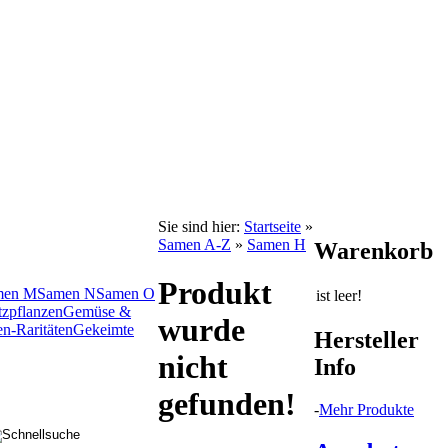
Sie sind hier:
Startseite
»
Samen A-Z
»
Samen H
Warenkorb
Produkt
men M
Samen N
Samen O
ist leer!
tzpflanzen
Gemüse &
wurde
n-Raritäten
Gekeimte
Hersteller
nicht
Info
gefunden!
-
Mehr Produkte