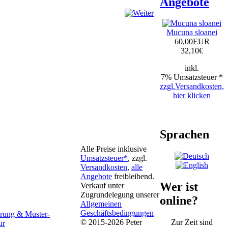
Angebote
Mucuna sloanei
60,00EUR
32,10
€
inkl.
7% Umsatzsteuer *
zzgl.Versandkosten,
hier klicken
Sprachen
Alle Preise inklusive
Umsatzsteuer*
, zzgl.
Versandkosten
,
alle
Angebote
freibleibend.
Wer ist
Verkauf unter
Zugrundelegung unserer
online?
Allgemeinen
Geschäftsbedingungen
hrung & Muster-
© 2015-2026 Peter
Zur Zeit sind
ur