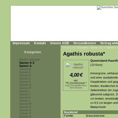
Impressum
Kontakt
Unsere AGB
Versandkosten
Vertrag wid
Sie sind hier:
Startseite
»
Samen A-Z
»
Samen A
Kategorien
Agathis robusta*
Wieder lieferbar!
Queensland-Kaurific
Samen A-Z
(10 Korn)
Samen A
Samen B
Samen C
immergrüne, einhäusi
4,00
€
Samen D
und einer ausladenden
Samen E
inkl.
Samen F
Haupttrieben und geg
7% Umsatzsteuer *
Samen G
zzgl.Versandkosten,
breiten, linealischen b
Samen H
hier klicken
Seitentrieben (im Juge
Samen I
Samen J
glänzend sattgrün). D
Samen K
cm breiten, tennisbal
Samen L
zu 8,5 cm langen und
Samen M
Samen N
Blattachseln
Samen O
Steckbrief
Samen P
Familie:
Araucariaceae
Samen Q