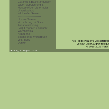
Garantie & Beanstandungen
Widerrufsbelehrung &
Muster-Widerrufsformular
Umweltschutz
Wir kaufen Samen
------------------------
Unsere Samen
Vermehrung mit Samen
Aussaatanleitung
FAQ-Fragen zur Anzucht
Warnhinweis
Klimazone
Botanisches Wörterbuch
Link-Tipps
Alle Preise inklusive
Umsatzsteue
Danke
Verkauf unter Zugrundelegu
© 2015-2026 Peter
Freitag, 7. August 2026