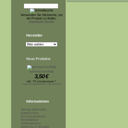
Verwenden Sie Stichworte, um
ein Produkt zu finden.
erweiterte Suche
Hersteller
Neue Produkte
Ipomoea ternifolia
3,50
€
inkl. 7% Umsatzsteuer *
zzgl.Versandkosten, hier klicken
Informationen
Vertrag widerrufen
Datenschutz
EU Umsatzsteuer
Bestellablauf
Zahlungsarten
Lieferung & Versand