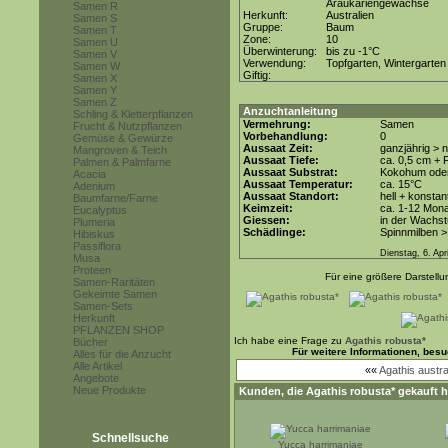
Araukariengewächse
Samen R
Herkunft:
Australien
Samen S
Gruppe:
Baum
Samen T
Zone:
10
Samen U
Überwinterung:
bis zu -1°C
Samen V
Verwendung:
Topfgarten, Wintergarten
Samen W
Giftig:
Samen X
Samen Y
Samen Z
Anzuchtanleitung
Schling & Kletterpflanzen
Vermehrung:
Samen
Frucht & Nutzpflanzen
Vorbehandlung:
0
Gemüse & Gewürze
Aussaat Zeit:
ganzjährig > 
Mangroven & Teich
Aussaat Tiefe:
ca. 0,5 cm + F
Palmen & Palmfarne
Aussaat Substrat:
Kokohum oder 
Acacia
Aussaat Temperatur:
ca. 15°C
Adenium
Aussaat Standort:
hell + konstan
Baumfarne/Farne
Keimzeit:
ca. 1-12 Mon
Eucalyptus
Giessen:
in der Wachst
Plumeria
Schädlinge:
Spinnmilben >
Hibiskus
Passiflora
Dienstag, 6. Apr
Musa
Proteen
Für eine größere Darstellun
Samen-Raritäten
Gekeimte Samen
Samen-Sets
Herkunft
PFLANZEN SHOP
Ich habe eine Frage zu
Agathis robusta*
Bücher
Für weitere Informationen, bes
Alles für die Anzucht
Alle Artikel
««
Agathis austra
Angebote
Neue Produkte
Kunden, die
Agathis robusta*
gekauft h
Schnellsuche
Yucca harrimaniae