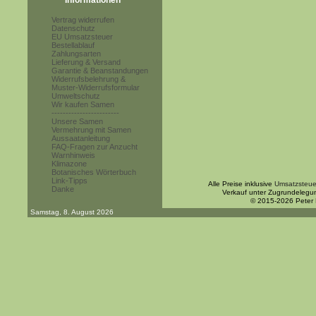
Informationen
Vertrag widerrufen
Datenschutz
EU Umsatzsteuer
Bestellablauf
Zahlungsarten
Lieferung & Versand
Garantie & Beanstandungen
Widerrufsbelehrung &
Muster-Widerrufsformular
Umweltschutz
Wir kaufen Samen
------------------------
Unsere Samen
Vermehrung mit Samen
Aussaatanleitung
FAQ-Fragen zur Anzucht
Warnhinweis
Klimazone
Botanisches Wörterbuch
Link-Tipps
Alle Preise inklusive
Umsatzsteue
Danke
Verkauf unter Zugrundelegu
© 2015-2026 Peter
Samstag, 8. August 2026