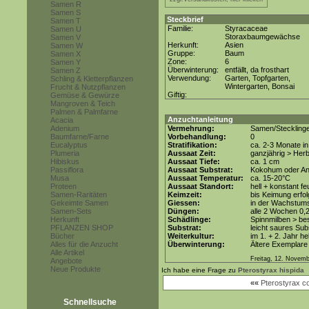
Samen R
Samen S
Steckbrief
Samen T
Familie:
Styracaceae
Samen U
Storaxbaumgewächse
Samen V
Herkunft:
Asien
Samen W
Gruppe:
Baum
Samen X
Zone:
6
Samen Y
Überwinterung:
entfällt, da frosthart
Samen Z
Verwendung:
Garten, Topfgarten,
Schling & Kletterpflanzen
Wintergarten, Bonsai
Frucht & Nutzpflanzen
Giftig:
Gemüse & Gewürze
Mangroven & Teich
Palmen & Palmfarne
Anzuchtanleitung
Acacia
Adenium
Vermehrung:
Samen/Steckling
Baumfarne/Farne
Vorbehandlung:
0
Eucalyptus
Stratifikation:
ca. 2-3 Monate i
Plumeria
Aussaat Zeit:
ganzjährig > Her
Hibiskus
Aussaat Tiefe:
ca. 1 cm
Passiflora
Aussaat Substrat:
Kokohum oder Anz
Musa
Aussaat Temperatur:
ca. 15-20°C
Proteen
Aussaat Standort:
hell + konstant fe
Samen-Raritäten
Keimzeit:
bis Keimung erfol
Gekeimte Samen
Giessen:
in der Wachstum
Samen-Sets
Düngen:
alle 2 Wochen 0,
Herkunft
Schädlinge:
Spinnmilben > be
PFLANZEN SHOP
Substrat:
leicht saures Subs
Bücher
Weiterkultur:
im 1. + 2. Jahr he
Alles für die Anzucht
Überwinterung:
Ältere Exemplare 
Alle Artikel
Freitag, 12. Novem
Angebote
Neue Produkte
Ich habe eine Frage zu
Pterostyrax hispida
««
Pterostyrax 
Schnellsuche