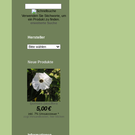
Verwenden Sie Stichworte, um
ein Produkt zu finden.
erweiterte Suche
Hersteller
Neue Produkte
Ipomoea pauciflora
5,00
€
inkl. 7% Umsatzsteuer *
zzgl.Versandkosten, hier klicken