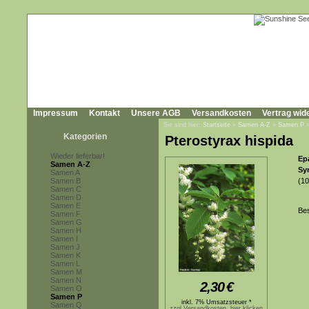
Impressum
Kontakt
Unsere AGB
Versandkosten
Vertrag wid
Sie sind hier:
Startseite
»
Samen A-Z
»
Samen P
Kategorien
Pterostyrax hispida
Wieder lieferbar!
Ep
Samen A-Z
Sy
Samen A
Samen B
(10
Samen C
Samen D
Samen E
Bes
Samen F
Samen G
Samen H
Samen I
Samen J
Samen K
Samen L
Samen M
Samen N
2,30
€
Samen O
Samen P
inkl. 7% Umsatzsteuer *
Samen Q
zzgl.Versandkosten, hier klicken