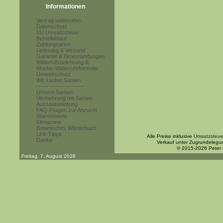
Informationen
Vertrag widerrufen
Datenschutz
EU Umsatzsteuer
Bestellablauf
Zahlungsarten
Lieferung & Versand
Garantie & Beanstandungen
Widerrufsbelehrung &
Muster-Widerrufsformular
Umweltschutz
Wir kaufen Samen
------------------------
Unsere Samen
Vermehrung mit Samen
Aussaatanleitung
FAQ-Fragen zur Anzucht
Warnhinweis
Klimazone
Botanisches Wörterbuch
Link-Tipps
Alle Preise inklusive
Umsatzsteue
Danke
Verkauf unter Zugrundelegu
© 2015-2026 Peter
Freitag, 7. August 2026