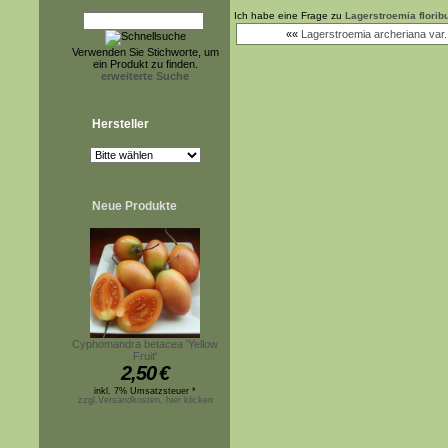
Ich habe eine Frage zu
Lagerstroemia florib
««
Lagerstroemia archeriana var. d
Verwenden Sie Stichworte, um
ein Produkt zu finden.
erweiterte Suche
Hersteller
Neue Produkte
Cyphomandra betacea 'Yellow
Fruit'
2,50
€
inkl. 7% Umsatzsteuer *
zzgl.Versandkosten, hier klicken