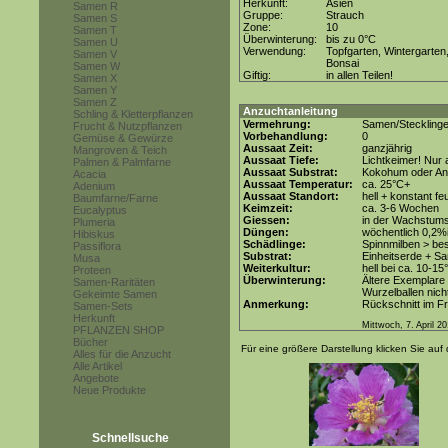
Herkunft:
Asien
Samen R
Gruppe:
Strauch
Samen S
Zone:
10
Samen T
Überwinterung:
bis zu 0°C
Samen U
Verwendung:
Topfgarten, Wintergarten
Samen V
Bonsai
Samen W
Giftig:
in allen Teilen!
Samen X
Samen Y
Samen Z
Anzuchtanleitung
Schling & Kletterpflanzen
Vermehrung:
Samen/Steckling
Frucht & Nutzpflanzen
Vorbehandlung:
0
Gemüse & Gewürze
Aussaat Zeit:
ganzjährig
Mangroven & Teich
Aussaat Tiefe:
Lichtkeimer! Nur 
Palmen & Palmfarne
Aussaat Substrat:
Kokohum oder Anz
Acacia
Aussaat Temperatur:
ca. 25°C+
Adenium
Aussaat Standort:
hell + konstant fe
Baumfarne/Farne
Keimzeit:
ca. 3-6 Wochen
Eucalyptus
Giessen:
in der Wachstums
Plumeria
Düngen:
wöchentlich 0,2%
Hibiskus
Schädlinge:
Spinnmilben > be
Passiflora
Substrat:
Einheitserde + Sa
Musa
Weiterkultur:
hell bei ca. 10-15
Proteen
Überwinterung:
Ältere Exemplare 
Samen-Raritäten
Wurzelballen nicht
Gekeimte Samen
Anmerkung:
Rückschnitt im Fr
Samen-Sets
Herkunft
Mittwoch, 7. April 2
PFLANZEN SHOP
Bücher
Für eine größere Darstellung klicken Sie auf 
Alles für die Anzucht
Alle Artikel
Angebote
Neue Produkte
Schnellsuche