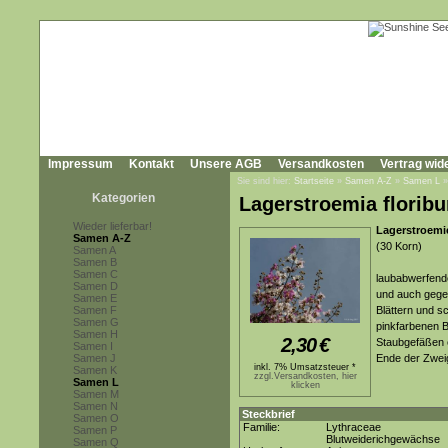
Impressum
Kontakt
Unsere AGB
Versandkosten
Vertrag wid
Sie sind hier:
Startseite
»
Samen A-Z
»
Samen L
Kategorien
Lagerstroemia florib
Wieder lieferbar!
Lagerstroemie
Samen A-Z
(30 Korn)
Samen A
Samen B
Samen C
laubabwerfende
Samen D
und auch gegen
Samen E
Samen F
Blättern und s
Samen G
pinkfarbenen B
Samen H
2,30
€
Staubgefäßen e
Samen I
Samen J
Ende der Zwei
inkl. 7% Umsatzsteuer *
Samen K
zzgl.Versandkosten, hier
Samen L
klicken
Samen M
Samen N
Steckbrief
Samen O
Familie:
Lythraceae
Samen P
Blutweiderichgewächse
Samen Q