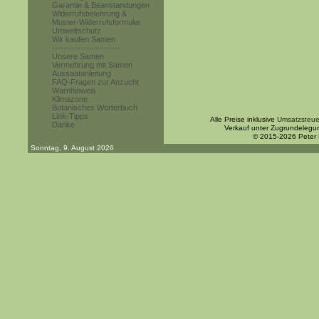
Garantie & Beanstandungen
Widerrufsbelehrung &
Muster-Widerrufsformular
Umweltschutz
Wir kaufen Samen
------------------------
Unsere Samen
Vermehrung mit Samen
Aussaatanleitung
FAQ-Fragen zur Anzucht
Warnhinweis
Klimazone
Botanisches Wörterbuch
Link-Tipps
Alle Preise inklusive
Umsatzsteue
Danke
Verkauf unter Zugrundelegu
© 2015-2026 Peter
Sonntag, 9. August 2026