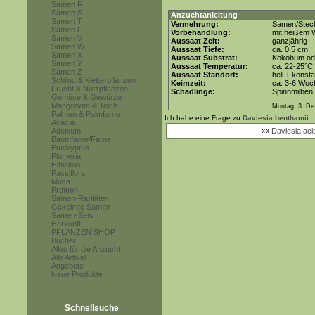
Samen R
Samen S
Anzuchtanleitung
Samen T
Vermehrung:
Samen/Steck
Samen U
Vorbehandlung:
mit heißem 
Samen V
Aussaat Zeit:
ganzjährig
Samen W
Aussaat Tiefe:
ca. 0,5 cm
Samen X
Aussaat Substrat:
Kokohum ode
Samen Y
Aussaat Temperatur:
ca. 22-25°C
Samen Z
Aussaat Standort:
hell + konsta
Schling & Kletterpflanzen
Keimzeit:
ca. 3-6 Woc
Frucht & Nutzpflanzen
Schädlinge:
Spinnmilben
Gemüse & Gewürze
Mangroven & Teich
Montag, 3. D
Palmen & Palmfarne
Ich habe eine Frage zu
Daviesia benthamii
Acacia
Adenium
««
Daviesia acic
Baumfarne/Farne
Eucalyptus
Plumeria
Hibiskus
Passiflora
Musa
Proteen
Samen-Raritäten
Gekeimte Samen
Samen-Sets
Herkunft
PFLANZEN SHOP
Bücher
Alles für die Anzucht
Alle Artikel
Angebote
Neue Produkte
Schnellsuche