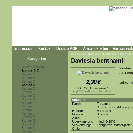
Impressum
Kontakt
Unsere AGB
Versandkosten
Vertrag wid
Sie sind hier:
Startseite
»
Samen A-Z
»
Samen D
Kategorien
Daviesia benthamii
Wieder lieferbar!
Sanderbs
Samen A-Z
(20 Korn)
Samen A
Samen B
2,30
€
Samen C
aufrechte
Samen D
Samen E
inkl. 7% Umsatzsteuer *
zzgl.Versandkosten, hier klicken
Samen F
Samen G
Samen H
Steckbrief
Samen I
Familie:
Fabaceae
Samen J
Schmetterlingsblütenge
Samen K
Herkunft:
Australien
Samen L
Gruppe:
Strauch
Samen M
Zone:
9
Samen N
Überwinterung:
mind. 5-10°C
Samen O
Verwendung:
Topfgarten, Wintergarten
Samen P
Giftig:
Samen Q