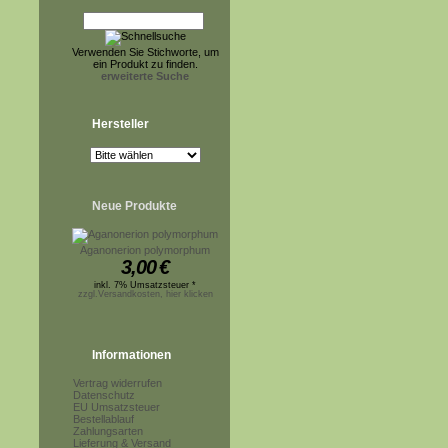
Verwenden Sie Stichworte, um
ein Produkt zu finden.
erweiterte Suche
Hersteller
Neue Produkte
Aganonerion polymorphum
3,00
€
inkl. 7% Umsatzsteuer *
zzgl.Versandkosten, hier klicken
Informationen
Vertrag widerrufen
Datenschutz
EU Umsatzsteuer
Bestellablauf
Zahlungsarten
Lieferung & Versand