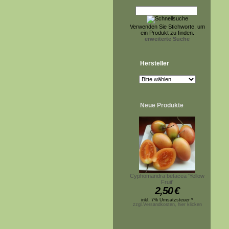
Verwenden Sie Stichworte, um
ein Produkt zu finden.
erweiterte Suche
Hersteller
Neue Produkte
Cyphomandra betacea 'Yellow
Fruit'
2,50
€
inkl. 7% Umsatzsteuer *
zzgl.Versandkosten, hier klicken