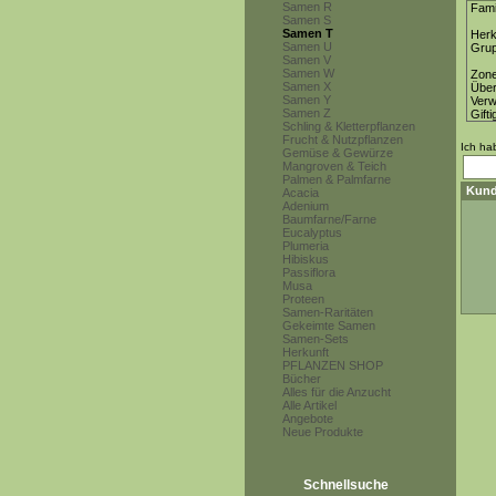
Samen R
Fami
Samen S
Samen T
Herk
Samen U
Gru
Samen V
Samen W
Zon
Samen X
Über
Samen Y
Ver
Samen Z
Gifti
Schling & Kletterpflanzen
Frucht & Nutzpflanzen
Ich ha
Gemüse & Gewürze
Mangroven & Teich
Palmen & Palmfarne
Kund
Acacia
Adenium
Baumfarne/Farne
Eucalyptus
Plumeria
Hibiskus
Passiflora
Musa
Proteen
Samen-Raritäten
Gekeimte Samen
Samen-Sets
Herkunft
PFLANZEN SHOP
Bücher
Alles für die Anzucht
Alle Artikel
Angebote
Neue Produkte
Schnellsuche