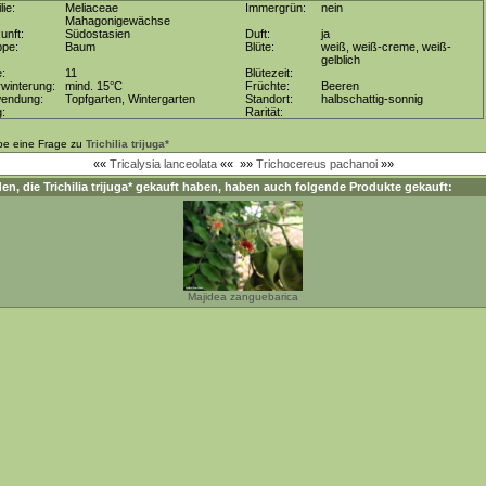
lie:
Meliaceae
Immergrün:
nein
Mahagonigewächse
unft:
Südostasien
Duft:
ja
ppe:
Baum
Blüte:
weiß, weiß-creme, weiß-
gelblich
e:
11
Blütezeit:
winterung:
mind. 15°C
Früchte:
Beeren
wendung:
Topfgarten, Wintergarten
Standort:
halbschattig-sonnig
g:
Rarität:
be eine Frage zu
Trichilia trijuga*
««
Tricalysia lanceolata
««
»»
Trichocereus pachanoi
»»
en, die
Trichilia trijuga*
gekauft haben, haben auch folgende Produkte gekauft:
Majidea zanguebarica