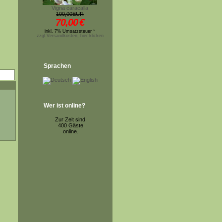
Vigna caracalla
100,00EUR
70,00
€
inkl. 7% Umsatzsteuer *
zzgl.Versandkosten, hier klicken
Sprachen
Wer ist online?
Zur Zeit sind
400 Gäste
online.