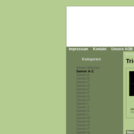
Impressum
Kontakt
Unsere AGB
Sie sin
Kategorien
Tri
Wieder lieferbar!
Samen A-Z
Samen A
Samen B
Samen C
Samen D
Samen E
Samen F
Samen G
Samen H
Samen I
Samen J
in
Samen K
zz
Samen L
Samen M
Samen N
Samen O
Samen P
Samen Q
Stec