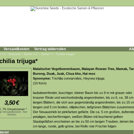
Versandkosten
Vertrag widerrufen
All
d hier:
Startseite
»
Samen A-Z
»
Samen T
»
Trichilia trijuga*
chilia trijuga*
Malaiischer Vogelbeerenbaum, Malayan Rowan-Tree, Mamak, Ta
Burong, Duak, Juak, Chua khe, Hai moc
Synonyme:
Trichilia connarvides, Heynea trijuga
(10 Korn)
laubabwerfender, buschiger, kleiner Baum bis zu 9 m mit grauer oder
brauner Rinde und wechselständig angeordneten, bis zu 6, ca. 38 cm
3,50
€
langen Blättern, die sich aus gegenständig angeordneten, bis zu 15 c
langen und 5 cm breiten, elliptischen, tiefgrünen Blättchen zusammen
kl. 7% Umsatzsteuer *
Der Neuaustrieb ist pinkfarben gefärbt. Die ca. 5 cm großen, duftende
gl.Versandkosten, hier
klicken
petaligen, becherförmigen, weißen Blüten mit leuchtend gelben
Staubgefäßen erscheinen an bis zu 50 cm langen Trauben, denen bis
cm lange, runde, gelb-grüne, bei Reife rote Früchte folgen
kbrief