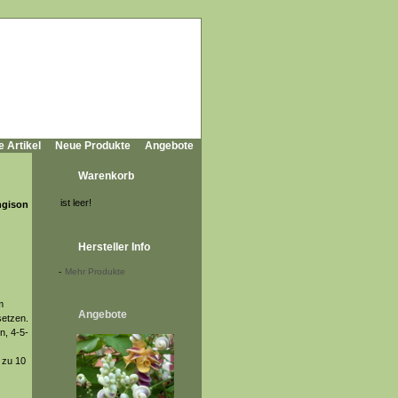
e Artikel
Neue Produkte
Angebote
Warenkorb
ist leer!
ngison
Hersteller Info
-
Mehr Produkte
m
Angebote
setzen.
n, 4-5-
 zu 10