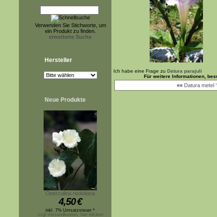
Verwenden Sie Stichworte, um
ein Produkt zu finden.
erweiterte Suche
Hersteller
Ich habe eine Frage zu
Datura parajuli
Für weitere Informationen, be
««
Datura metel '
Neue Produkte
Operculina riedeliana
4,50
€
inkl. 7% Umsatzsteuer *
zzgl.Versandkosten, hier klicken