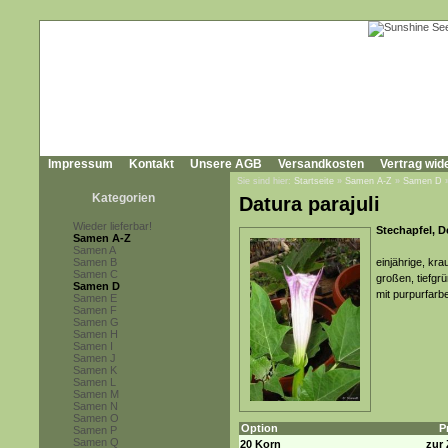
Impressum
Kontakt
Unsere AGB
Versandkosten
Vertrag wid
Sie sind hier:
Startseite
»
Samen A-Z
»
Samen D
Kategorien
Datura parajuli
Wieder lieferbar!
Stechapfel, D
Samen A-Z
Samen A
Samen B
einjährige, kr
Samen C
großen, tiefgr
Samen D
mit purpurfarb
Samen E
Samen F
Samen G
Samen H
Samen I
Samen J
Samen K
Samen L
Samen M
Samen N
Samen O
Option
P
Samen P
Samen Q
20 Korn
zur 