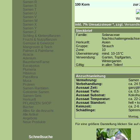
Samen R
100 Korn
zur 
Samen S
Samen T
Samen U
Samen V
Samen W
Samen X
inkl. 7% Umsatzsteuer *, zzgl.
Versandko
Samen Y
Steckbrief
Samen Z
Familie:
Solanaceae
Schling & Kletterpflanzen
Nachtschattengewächse
Frucht & Nutzpflanzen
Herkunft:
Asien
Gemüse & Gewürze
Gruppe:
Strauch
Mangroven & Teich
Zone:
10
Palmen & Palmfarne
Überwinterung:
mind. 10-15°C
Acacia
Verwendung:
Garten, Topfgarten,
Adenium
Wintergarten
Baumfarne/Farne
Giftig:
in allen Teilen!
Eucalyptus
Plumeria
Hibiskus
Anzuchtanleitung
Passiflora
Vermehrung:
Samen
Musa
Vorbehandlung:
ca. 24 
Proteen
Aussaat Zeit:
ganzjäh
Samen-Raritäten
Aussaat Tiefe:
ca. 0,5
Gekeimte Samen
Aussaat Substrat:
Kokohum
Samen-Sets
Aussaat Temperatur:
ca. 22-
Herkunft
Aussaat Standort:
hell + 
PFLANZEN SHOP
Keimzeit:
ca. 2-
Bücher
Schädlinge:
Spinnmi
Alles für die Anzucht
Alle Artikel
Montag, 
Angebote
Neue Produkte
Für eine größere Darstellung klicken Sie auf 
Schnellsuche