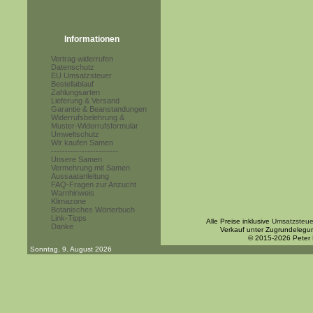
Informationen
Vertrag widerrufen
Datenschutz
EU Umsatzsteuer
Bestellablauf
Zahlungsarten
Lieferung & Versand
Garantie & Beanstandungen
Widerrufsbelehrung &
Muster-Widerrufsformular
Umweltschutz
Wir kaufen Samen
------------------------
Unsere Samen
Vermehrung mit Samen
Aussaatanleitung
FAQ-Fragen zur Anzucht
Warnhinweis
Klimazone
Botanisches Wörterbuch
Link-Tipps
Alle Preise inklusive
Umsatzsteue
Danke
Verkauf unter Zugrundelegu
© 2015-2026 Peter
Sonntag, 9. August 2026