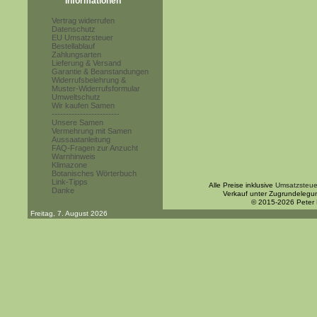
Informationen
Vertrag widerrufen
Datenschutz
EU Umsatzsteuer
Bestellablauf
Zahlungsarten
Lieferung & Versand
Garantie & Beanstandungen
Widerrufsbelehrung &
Muster-Widerrufsformular
Umweltschutz
Wir kaufen Samen
------------------------
Unsere Samen
Vermehrung mit Samen
Aussaatanleitung
FAQ-Fragen zur Anzucht
Warnhinweis
Klimazone
Botanisches Wörterbuch
Link-Tipps
Alle Preise inklusive
Umsatzsteue
Danke
Verkauf unter Zugrundelegu
© 2015-2026 Peter
Freitag, 7. August 2026