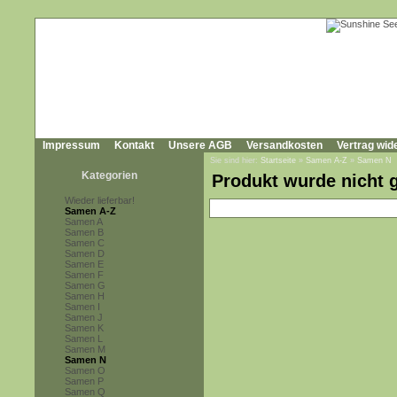
Impressum
Kontakt
Unsere AGB
Versandkosten
Vertrag wid
Sie sind hier:
Startseite
»
Samen A-Z
»
Samen N
Kategorien
Produkt wurde nicht 
Wieder lieferbar!
Samen A-Z
Samen A
Samen B
Samen C
Samen D
Samen E
Samen F
Samen G
Samen H
Samen I
Samen J
Samen K
Samen L
Samen M
Samen N
Samen O
Samen P
Samen Q