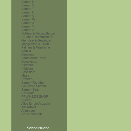
Samen R
Samen S
Samen T
Samen U
Samen V
Samen W
Samen X
Samen Y
Samen Z
Schling & Kletterpflanzen
Frucht & Nutzpflanzen
Gemüse & Gewürze
Mangroven & Teich
Palmen & Palmfarne
Acacia
Adenium
Baumfarne/Farne
Eucalyptus
Plumeria
Hibiskus
Passiflora
Musa
Proteen
Samen-Raritäten
Gekeimte Samen
Samen-Sets
Herkunft
PFLANZEN SHOP
Bücher
Alles für die Anzucht
Alle Artikel
Angebote
Neue Produkte
Schnellsuche