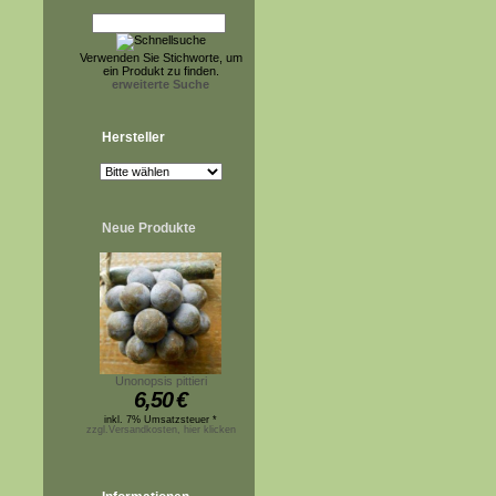
Verwenden Sie Stichworte, um
ein Produkt zu finden.
erweiterte Suche
Hersteller
Neue Produkte
Unonopsis pittieri
6,50
€
inkl. 7% Umsatzsteuer *
zzgl.Versandkosten, hier klicken