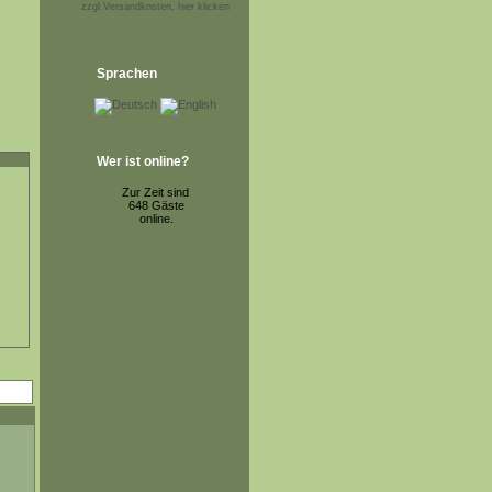
zzgl.Versandkosten, hier klicken
Sprachen
Wer ist online?
Zur Zeit sind
648 Gäste
online.