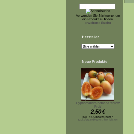
Verwenden Sie Stichworte, um
ein Produkt zu finden.
erweiterte Suche
Hersteller
Neue Produkte
Cyphomandra betacea 'Yellow
Fruit'
2,50
€
inkl. 7% Umsatzsteuer *
zzgl.Versandkosten, hier klicken