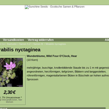
Versandkosten
Vertrag widerrufen
All
d hier:
Startseite
»
Samen A-Z
»
Samen M
»
Mirabilis nyctaginea
rabilis nyctaginea
Wunderblume, Wild Four O'Clock, Hear
(10 Korn)
mehrjährige, buschige, knollenbildende Staude bis zu 1 m mit gegenst
angeordneten, herzförmigen, tiefgrünen, Blättern und langgestielten,
röhrenförmigen, magentafarbenen Blüten in Büscheln an hohen aufre
Sprossen
2,30
€
kl. 7% Umsatzsteuer *
gl.Versandkosten, hier
klicken