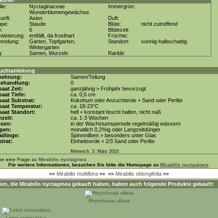
kbrief
lie:
Nyctaginaceae
Immergrün:
Wunderblumengewächse
unft:
Asien
Duft:
ppe:
Staude
Blüte:
nicht zutreffend
e:
6
Blütezeit:
winterung:
entfällt, da frosthart
Früchte:
wendung:
Garten, Topfgarten,
Standort:
sonnig-halbschattig
Wintergarten
g:
Samen, Wurzeln
Rarität:
uchtanleitung
mehrung:
Samen/Teilung
behandlung:
0
aat Zeit:
ganzjährig > Frühjahr bevorzugt
aat Tiefe:
ca. 0,5 cm
aat Substrat:
Kokohum oder Anzuchterde + Sand oder Perlite
saat Temperatur:
ca. 18-23°C
aat Standort:
hell + konstant feucht halten, nicht naß
zeit:
ca. 1-3 Wochen
ssen:
in der Wachstumsperiode regelmäßig wässern
gen:
monatlich 0,2%ig oder Langzeitdünger
dlinge:
Spinnmilben > besonders unter Glas
trat:
Einheitserde + 2/3 Sand oder Perlite
Mittwoch, 3. März 2010
be eine Frage zu
Mirabilis nyctaginea
Für weitere Informationen, besuchen Sie bitte die Homepage zu
Mirabilis nyctaginea
.
««
Mirabilis multiflora
««
»»
Mirabilis oblongifolia
»»
en, die
Mirabilis nyctaginea
gekauft haben, haben auch folgende Produkte gekauft:
Rhynchosia villosa
Lotos corniculatus