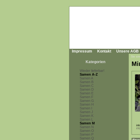
Impressum
Kontakt
Unsere AGB
Sie sin
Kategorien
Mi
Wieder lieferbar!
Samen A-Z
Samen A
Samen B
Samen C
Samen D
Samen E
Samen F
Samen G
Samen H
Samen I
Samen J
Samen K
Samen L
Samen M
in
Samen N
zz
Samen O
Samen P
Samen Q