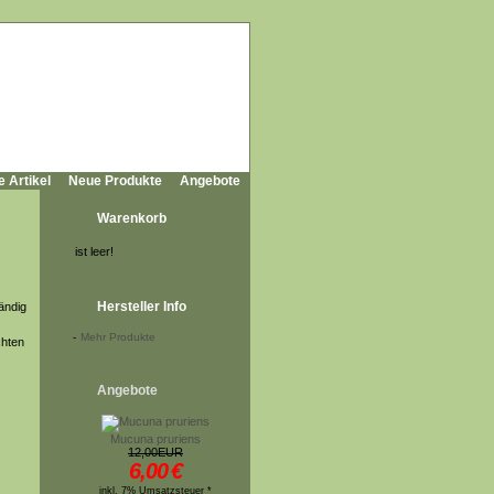
e Artikel
Neue Produkte
Angebote
Warenkorb
ist leer!
Hersteller Info
ändig
-
Mehr Produkte
chten
Angebote
Mucuna pruriens
12,00EUR
6,00
€
inkl. 7% Umsatzsteuer *