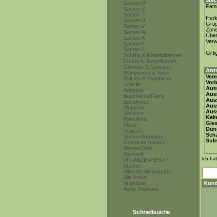
Stec
Samen R
Fami
Samen S
Samen T
Herk
Samen U
Gru
Samen V
Zon
Samen W
Über
Samen X
Ver
Samen Y
Samen Z
Gifti
Schling & Kletterpflanzen
Frucht & Nutzpflanzen
Gemüse & Gewürze
Anz
Mangroven & Teich
Ver
Palmen & Palmfarne
Vor
Acacia
Auss
Adenium
Auss
Baumfarne/Farne
Auss
Eucalyptus
Aus
Plumeria
Auss
Hibiskus
Keim
Passiflora
Gie
Musa
Dün
Proteen
Schä
Samen-Raritäten
Subs
Gekeimte Samen
Samen-Sets
Herkunft
Ich ha
PFLANZEN SHOP
Bücher
Alles für die Anzucht
Alle Artikel
Angebote
Kund
Neue Produkte
Schnellsuche