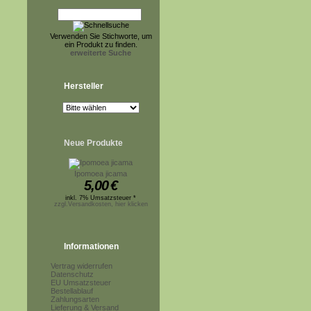
Verwenden Sie Stichworte, um
ein Produkt zu finden.
erweiterte Suche
Hersteller
Neue Produkte
Ipomoea jicama
5,00
€
inkl. 7% Umsatzsteuer *
zzgl.Versandkosten, hier klicken
Informationen
Vertrag widerrufen
Datenschutz
EU Umsatzsteuer
Bestellablauf
Zahlungsarten
Lieferung & Versand