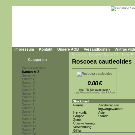
Impressum
Kontakt
Unsere AGB
Versandkosten
Vertrag wid
Sie sind hier:
Startseite
»
Samen A-Z
»
Samen R
Kategorien
Roscoea cautleoides
Wieder lieferbar!
Samen A-Z
Samen A
Samen B
0,00
€
Samen C
Samen D
Samen E
inkl. 7% Umsatzsteuer *
zzgl.Versandkosten, hier klicken
Samen F
Samen G
Samen H
Steckbrief
Samen I
Familie:
Zingiberaceae
Samen J
Ingwergewächse
Samen K
Herkunft:
Asien
Samen L
Gruppe:
Staude
Samen M
Zone:
Samen N
Überwinterung:
Samen O
Verwendung:
Samen P
Giftig:
Samen Q