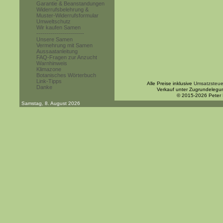
Garantie & Beanstandungen
Widerrufsbelehrung &
Muster-Widerrufsformular
Umweltschutz
Wir kaufen Samen
------------------------
Unsere Samen
Vermehrung mit Samen
Aussaatanleitung
FAQ-Fragen zur Anzucht
Warnhinweis
Klimazone
Botanisches Wörterbuch
Link-Tipps
Alle Preise inklusive
Umsatzsteue
Danke
Verkauf unter Zugrundelegu
© 2015-2026 Peter
Samstag, 8. August 2026