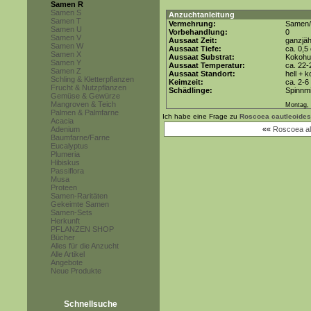
Samen R
Samen S
Anzuchtanleitung
Samen T
Vermehrung:
Samen/
Samen U
Vorbehandlung:
0
Samen V
Aussaat Zeit:
ganzjäh
Samen W
Aussaat Tiefe:
ca. 0,5
Samen X
Aussaat Substrat:
Kokohum
Samen Y
Aussaat Temperatur:
ca. 22-
Samen Z
Aussaat Standort:
hell + 
Schling & Kletterpflanzen
Keimzeit:
ca. 2-
Frucht & Nutzpflanzen
Schädlinge:
Spinnmi
Gemüse & Gewürze
Mangroven & Teich
Montag, 
Palmen & Palmfarne
Ich habe eine Frage zu
Roscoea cautleoides
Acacia
Adenium
««
Roscoea al
Baumfarne/Farne
Eucalyptus
Plumeria
Hibiskus
Passiflora
Musa
Proteen
Samen-Raritäten
Gekeimte Samen
Samen-Sets
Herkunft
PFLANZEN SHOP
Bücher
Alles für die Anzucht
Alle Artikel
Angebote
Neue Produkte
Schnellsuche