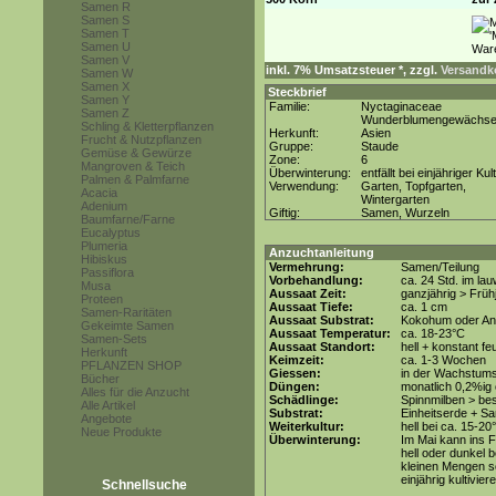
Samen R
Samen S
Samen T
Samen U
Samen V
inkl. 7% Umsatzsteuer *, zzgl.
Versandko
Samen W
Samen X
Steckbrief
Samen Y
Familie:
Nyctaginaceae
Samen Z
Wunderblumengewächs
Schling & Kletterpflanzen
Herkunft:
Asien
Frucht & Nutzpflanzen
Gruppe:
Staude
Gemüse & Gewürze
Zone:
6
Mangroven & Teich
Überwinterung:
entfällt bei einjähriger Kul
Palmen & Palmfarne
Verwendung:
Garten, Topfgarten,
Acacia
Wintergarten
Adenium
Giftig:
Samen, Wurzeln
Baumfarne/Farne
Eucalyptus
Plumeria
Anzuchtanleitung
Hibiskus
Vermehrung:
Samen/Teilung
Passiflora
Vorbehandlung:
ca. 24 Std. im l
Musa
Aussaat Zeit:
ganzjährig > Früh
Proteen
Aussaat Tiefe:
ca. 1 cm
Samen-Raritäten
Aussaat Substrat:
Kokohum oder Anz
Gekeimte Samen
Aussaat Temperatur:
ca. 18-23°C
Samen-Sets
Aussaat Standort:
hell + konstant fe
Herkunft
Keimzeit:
ca. 1-3 Wochen
PFLANZEN SHOP
Giessen:
in der Wachstums
Bücher
Düngen:
monatlich 0,2%ig
Alles für die Anzucht
Schädlinge:
Spinnmilben > be
Alle Artikel
Substrat:
Einheitserde + Sa
Angebote
Weiterkultur:
hell bei ca. 15-20
Neue Produkte
Überwinterung:
Im Mai kann ins F
hell oder dunkel 
kleinen Mengen so
einjährig kultivier
Schnellsuche