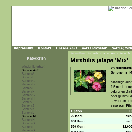
Impressum
Kontakt
Unsere AGB
Versandkosten
Vertrag wid
Sie sind hier:
Startseite
»
Samen A-Z
»
Samen M
Kategorien
Mirabilis jalapa 'Mix'
Wieder lieferbar!
Wunderblume,
Samen A-Z
Synonyme:
Mi
Samen A
Samen B
Samen C
einjährige ode
Samen D
1,5 m mit gege
Samen E
Samen F
tiefgrünen Blät
Samen G
oder gelben Bl
Samen H
sowohl einfarbi
Samen I
Samen J
separaten Pfl
Samen K
Option
P
Samen L
20 Korn
zur 
Samen M
Samen N
100 Korn
zur 
Samen O
250 Korn
12,00
Samen P
Samen Q
500 Korn
zur 