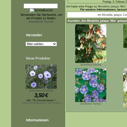
Freitag, 3. Februar 
Ich habe eine Frage zu
Mirabilis jalapa 'Mix'
Für weitere Informationen, besuc
Verwenden Sie Stichworte, um
««
Mirabilis jalapa 'Lim
ein Produkt zu finden.
Kunden, die
Mirabilis jalapa 'Mix'
gekauf
erweiterte Suche
Hersteller
Neue Produkte
Ipomoea lobata
Ipomoea ternifolia
3,50
€
inkl. 7% Umsatzsteuer *
zzgl.Versandkosten, hier klicken
Ipomoea 'Ismay'
Informationen