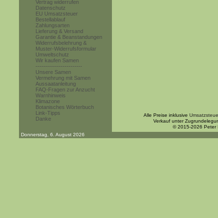
Vertrag widerrufen
Datenschutz
EU Umsatzsteuer
Bestellablauf
Zahlungsarten
Lieferung & Versand
Garantie & Beanstandungen
Widerrufsbelehrung &
Muster-Widerrufsformular
Umweltschutz
Wir kaufen Samen
------------------------
Unsere Samen
Vermehrung mit Samen
Aussaatanleitung
FAQ-Fragen zur Anzucht
Warnhinweis
Klimazone
Botanisches Wörterbuch
Link-Tipps
Alle Preise inklusive
Umsatzsteue
Danke
Verkauf unter Zugrundelegu
© 2015-2026 Peter
Donnerstag, 6. August 2026