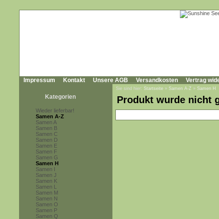
Impressum
Kontakt
Unsere AGB
Versandkosten
Vertrag wid
Sie sind hier:
Startseite
»
Samen A-Z
»
Samen H
Kategorien
Produkt wurde nicht 
Wieder lieferbar!
Samen A-Z
Samen A
Samen B
Samen C
Samen D
Samen E
Samen F
Samen G
Samen H
Samen I
Samen J
Samen K
Samen L
Samen M
Samen N
Samen O
Samen P
Samen Q