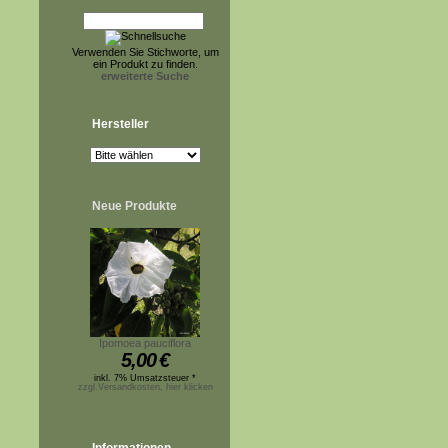
Verwenden Sie Stichworte, um
ein Produkt zu finden.
erweiterte Suche
Hersteller
Neue Produkte
Ipomoea pauciflora
5,00
€
inkl. 7% Umsatzsteuer *
zzgl.Versandkosten, hier klicken