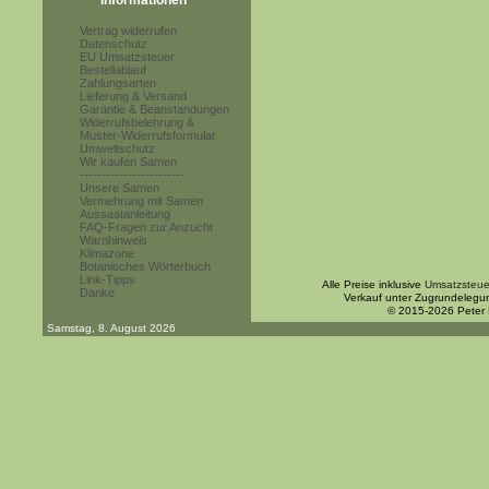
Informationen
Vertrag widerrufen
Datenschutz
EU Umsatzsteuer
Bestellablauf
Zahlungsarten
Lieferung & Versand
Garantie & Beanstandungen
Widerrufsbelehrung &
Muster-Widerrufsformular
Umweltschutz
Wir kaufen Samen
------------------------
Unsere Samen
Vermehrung mit Samen
Aussaatanleitung
FAQ-Fragen zur Anzucht
Warnhinweis
Klimazone
Botanisches Wörterbuch
Link-Tipps
Alle Preise inklusive
Umsatzsteue
Danke
Verkauf unter Zugrundelegu
© 2015-2026 Peter
Samstag, 8. August 2026