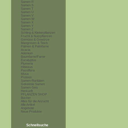
Samen R
Samen S
Samen T
Samen U
Samen V
Samen W
Samen X
Samen Y
Samen Z
Schling & Kletterpflanzen
Frucht & Nutzpflanzen
Gemüse & Gewürze
Mangroven & Teich
Palmen & Palmfarne
Acacia
Adenium
Baumfarne/Farne
Eucalyptus
Plumeria
Hibiskus
Passiflora
Musa
Proteen
Samen-Raritäten
Gekeimte Samen
Samen-Sets
Herkunft
PFLANZEN SHOP
Bücher
Alles für die Anzucht
Alle Artikel
Angebote
Neue Produkte
Schnellsuche