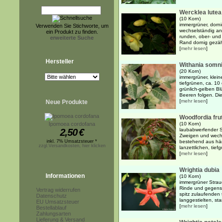
Wercklea lutea
(10 Korn)
immergrüner, dorni
Verwenden Sie Stichworte, um
wechselständig an
ein Produkt zu finden.
runden, ober- und 
erweiterte Suche
Rand dornig gezähn
[
mehr lesen
]
Hersteller
Withania somni
(20 Korn)
immergrüner, klein
tiefgrünen, ca. 10
grünlich-gelben Bl
Beeren folgen. Die
[
mehr lesen
]
Neue Produkte
Woodfordia fru
Ipomoea cordofana
(10 Korn)
2,50
€
laubabwerfender 
Zweigen und wechs
inkl. 7% Umsatzsteuer *
bestehend aus hä
zzgl.Versandkosten, hier klicken
lanzettlichen, tief
[
mehr lesen
]
Wrightia dubia
Informationen
(10 Korn)
immergrüner Strauc
Rinde und gegenst
Vertrag widerrufen
spitz zulaufenden 
Datenschutz
langgestielten, st
EU Umsatzsteuer
[
mehr lesen
]
Bestellablauf
Zahlungsarten
Lieferung & Versand