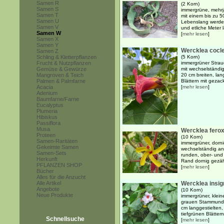
Samen R
(2 Korn)
Samen S
immergrüne, mehrj
Samen T
mit einem bis zu 
Samen U
Lebenslang werden
Samen V
und etliche Meter l
Samen W
[
mehr lesen
]
Samen X
Samen Y
Wercklea cocl
Samen Z
Schling & Kletterpflanzen
(5 Korn)
Frucht & Nutzpflanzen
immergrüner Strau
Gemüse & Gewürze
mit wechselständi
Mangroven & Teich
20 cm breiten, lan
Palmen & Palmfarne
Blättern mit gezack
Acacia
[
mehr lesen
]
Adenium
Baumfarne/Farne
Eucalyptus
Plumeria
Hibiskus
Passiflora
Musa
Wercklea fero
Proteen
(10 Korn)
Samen-Raritäten
immergrüner, dorni
Gekeimte Samen
wechselständig an
Samen-Sets
runden, ober- und 
Herkunft
Rand dornig gezähn
PFLANZEN SHOP
[
mehr lesen
]
Bücher
Alles für die Anzucht
Alle Artikel
Wercklea insig
Angebote
(10 Korn)
Neue Produkte
immergrüner, klein
grauen Stammund 
cm langgestielten,
tiefgrünen Blättern
Schnellsuche
[
mehr lesen
]