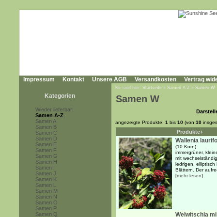
Impressum
Kontakt
Unsere AGB
Versandkosten
Vertrag wid
Sie sind hier:
Startseite
»
Samen A-Z
»
Samen W
Kategorien
Samen W
Wieder lieferbar!
Darstell
Samen A-Z
Samen A
angezeigte Produkte:
1
bis
10
(von
10
insges
Samen B
Produkte+
Samen C
Samen D
Wallenia laurifo
Samen E
(10 Korn)
Samen F
immergrüner, klei
Samen G
mit wechselständi
Samen H
ledrigen, elliptisch
Samen I
Blättern. Der aufre
Samen J
[
mehr lesen
]
Samen K
Samen L
Samen M
Samen N
Samen O
Samen P
Samen Q
Welwitschia mir