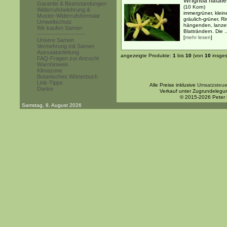
Wrightia natal
Garantie & Beanstandungen
(10 Korn)
Widerrufsbelehrung &
immergrüner, klein
Muster-Widerrufsformular
gräulich-grüner, 
Umweltschutz
hängenden, lanzett
Wir kaufen Samen
Blatträndern. Die ..
------------------------
[
mehr lesen
]
Unsere Samen
Vermehrung mit Samen
Aussaatanleitung
angezeigte Produkte:
1
bis
10
(von
10
insges
FAQ-Fragen zur Anzucht
Warnhinweis
Klimazone
Botanisches Wörterbuch
Link-Tipps
Alle Preise inklusive
Umsatzsteue
Danke
Verkauf unter Zugrundelegu
© 2015-2026 Peter
Samstag, 8. August 2026