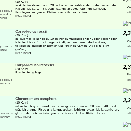
(10 Korn)
sukkulenter kleiner bis zu 20 cm hoher, mattenbildender Bodendecker oder
7%
Kriecher bis ca. 1 m mit gegenständig angeordneten, dreikantigen,
fleischigen, sattgrünen Blättern und rötlichen Kanten. ...
sh
[
read more
]
Carpobrotus rossii
2,3
(20 Korn)
sukkulenter kleiner bis zu 10 cm hoher, mattenbildender Bodendecker oder
7%
Kriecher bis ca. 1 m mit gegenständig angeordneten, dreikantigen,
fleischigen, sattgrünen Blättern und rötlichen Kanten. Die bis zu 6 cm
sh
großen, ...
[
read more
]
Carpobrotus virescens
2,3
(20 Korn)
Beschreibung folgt....
7%
sh
Cinnamomum camphora
2,3
(10 Korn)
schnellwüchsiger, ausladender, immergrüner Baum von 20 bis ca. 40 m mit
7%
gräulich brauner Rinde und langgestielten, ledrigen, ovalen bis lanzettlichen,
glänzenden, oberseits tiefgrünen, unterseits hellere Blättern bis ca. ...
sh
[
read more
]