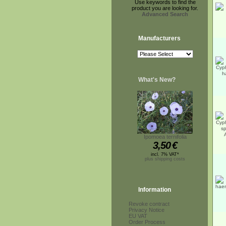
Use keywords to find the
product you are looking for.
Advanced Search
Manufacturers
What's New?
Ipomoea ternifolia
3,50
€
incl. 7% VAT*
plus shipping costs
Information
Revoke contract
Privacy Notice
EU VAT
Order Process