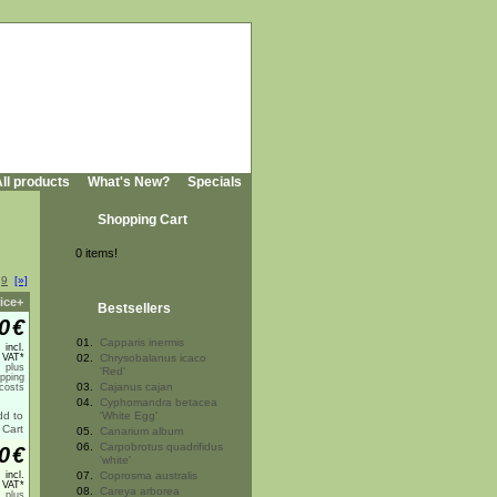
ll products
What's New?
Specials
Shopping Cart
0 items!
.
9
[»]
ice+
Bestsellers
0
€
01.
Capparis inermis
incl.
 VAT*
02.
Chrysobalanus icaco
plus
'Red'
ipping
03.
Cajanus cajan
costs
04.
Cyphomandra betacea
'White Egg'
05.
Canarium album
06.
Carpobrotus quadrifidus
0
€
'white'
incl.
07.
Coprosma australis
 VAT*
08.
Careya arborea
plus