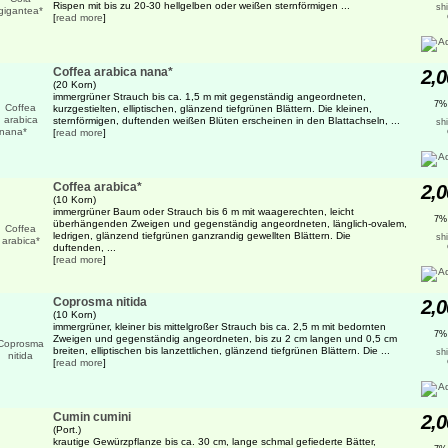
Rispen mit bis zu 20-30 hellgelben oder weißen sternförmigen ...
sh
[
read more
]
Coffea arabica nana*
2,0
(20 Korn)
immergrüner Strauch bis ca. 1,5 m mit gegenständig angeordneten,
7%
kurzgestielten, elliptischen, glänzend tiefgrünen Blättern. Die kleinen,
sternförmigen, duftenden weißen Blüten erscheinen in den Blattachseln, ...
sh
[
read more
]
Coffea arabica*
2,0
(10 Korn)
immergrüner Baum oder Strauch bis 6 m mit waagerechten, leicht
7%
überhängenden Zweigen und gegenständig angeordneten, länglich-ovalem,
ledrigen, glänzend tiefgrünen ganzrandig gewellten Blättern. Die
sh
duftenden, ...
[
read more
]
Coprosma nitida
2,0
(10 Korn)
immergrüner, kleiner bis mittelgroßer Strauch bis ca. 2,5 m mit bedornten
7%
Zweigen und gegenständig angeordneten, bis zu 2 cm langen und 0,5 cm
breiten, elliptischen bis lanzettlichen, glänzend tiefgrünen Blättern. Die ...
sh
[
read more
]
Cumin cumini
2,0
(Port.)
krautige Gewürzpflanze bis ca. 30 cm, lange schmal gefiederte Bätter,