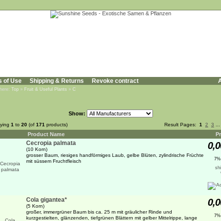
s of Use
Shipping & Returns
Revoke contract
A
 here:
Top
»
Fruit & Useful Plants
»
C
Show:
aying
1
to
20
(of
171
products)
Result Pages:
1
2
3
..
Product Name
Pr
Cecropia palmata
0,0
(10 Korn)
grosser Baum, riesiges handförmiges Laub, gelbe Blüten, zylindrische Früchte
7%
mit süssem Fruchtfleisch
sh
Cola gigantea*
0,0
(5 Korn)
großer, immergrüner Baum bis ca. 25 m mit gräulicher Rinde und
7%
kurzgestielten, glänzenden, tiefgrünen Blättern mit gelber Mittelrippe, lange