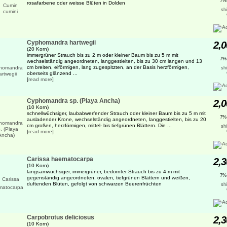
7%
rosafarbene oder weisse Blüten in Dolden
sh
Cyphomandra hartwegii
2,0
(20 Korn)
immergrüner Strauch bis zu 2 m oder kleiner Baum bis zu 5 m mit
7%
wechselständig angeordneten, langgestielten, bis zu 30 cm langen und 13
cm breiten, eiförmigen, lang zugespitzten, an der Basis herzförmigen,
sh
oberseits glänzend ...
[
read more
]
Cyphomandra sp. (Playa Ancha)
2,0
(10 Korn)
schnellwüchsiger, laubabwerfender Strauch oder kleiner Baum bis zu 5 m mit
7%
ausladender Krone, wechselständig angeordneten, langgestielten, bis zu 20
cm großen, herzförmigen, mittel- bis tiefgrünen Blättern. Die ...
sh
[
read more
]
Carissa haematocarpa
2,3
(10 Korn)
langsamwüchsiger, immergrüner, bedornter Strauch bis zu 4 m mit
7%
gegenständig angeordneten, ovalen, tiefgrünen Blättern und weißen,
duftenden Blüten, gefolgt von schwarzen Beerenfrüchten
sh
Carpobrotus deliciosus
2,3
(10 Korn)