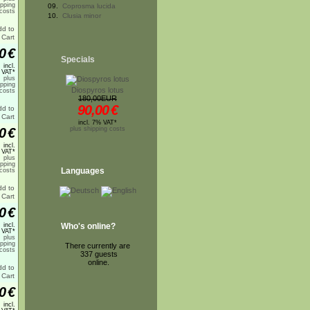
ipping
09.
Coprosma lucida
costs
10.
Clusia minor
0
€
Specials
incl.
 VAT*
plus
ipping
Diospyros lotus
costs
180,00EUR
90,00
€
incl. 7% VAT*
0
€
plus shipping costs
incl.
 VAT*
plus
ipping
Languages
costs
0
€
incl.
Who's online?
 VAT*
plus
ipping
There currently are
costs
337 guests
online.
0
€
incl.