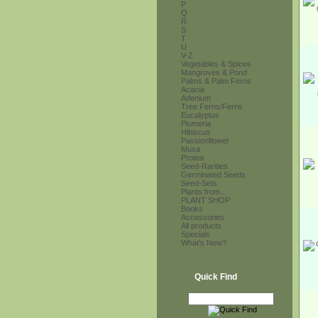
P
Q
R
S
T
U
V-Z
Vegetables & Spices
Mangroves & Pond
Palms & Palm Ferns
Acacia
Adenium
Tree Ferns/Ferns
Eucalyptus
Plumeria
Hibiscus
Passionflower
Musa
Protea
Seed-Rarities
Germinated Seeds
Seed-Sets
Plants from...
PLANT SHOP
Books
Accessories
All products
Specials
What's New?
Quick Find