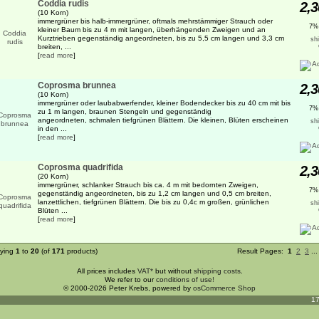
Coddia rudis
2,3
(10 Korn)
immergrüner bis halb-immergrüner, oftmals mehrstämmiger Strauch oder
7%
kleiner Baum bis zu 4 m mit langen, überhängenden Zweigen und an
Kurztrieben gegenständig angeordneten, bis zu 5,5 cm langen und 3,3 cm
sh
breiten, ...
[
read more
]
Coprosma brunnea
2,3
(10 Korn)
immergrüner oder laubabwerfender, kleiner Bodendecker bis zu 40 cm mit bis
7%
zu 1 m langen, braunen Stengeln und gegenständig
angeordneten, schmalen tiefgrünen Blättern. Die kleinen, Blüten erscheinen
sh
in den ...
[
read more
]
Coprosma quadrifida
2,3
(20 Korn)
immergrüner, schlanker Strauch bis ca. 4 m mit bedornten Zweigen,
7%
gegenständig angeordneten, bis zu 1,2 cm langen und 0,5 cm breiten,
lanzettlichen, tiefgrünen Blättern. Die bis zu 0,4c m großen, grünlichen
sh
Blüten ...
[
read more
]
aying
1
to
20
(of
171
products)
Result Pages:
1
2
3
..
All prices includes
VAT*
but without
shipping costs
.
We refer to our
conditions of use!
© 2000-2026 Peter Krebs, powered by
osCommerce Shop
17