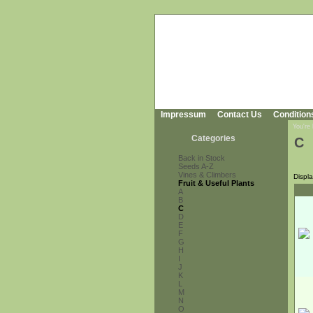
Impressum
Contact Us
Condition
You're
Categories
C
Back in Stock
Seeds A-Z
Vines & Climbers
Displ
Fruit & Useful Plants
A
B
C
D
E
F
G
H
I
J
K
L
M
N
O