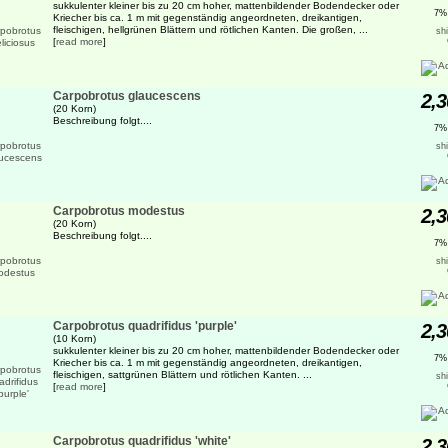
sukkulenter kleiner bis zu 20 cm hoher, mattenbildender Bodendecker oder
7%
Kriecher bis ca. 1 m mit gegenständig angeordneten, dreikantigen,
fleischigen, hellgrünen Blättern und rötlichen Kanten. Die großen, ...
sh
[
read more
]
Carpobrotus glaucescens
2,3
(20 Korn)
Beschreibung folgt....
7%
sh
Carpobrotus modestus
2,3
(20 Korn)
Beschreibung folgt....
7%
sh
Carpobrotus quadrifidus 'purple'
2,3
(10 Korn)
sukkulenter kleiner bis zu 20 cm hoher, mattenbildender Bodendecker oder
7%
Kriecher bis ca. 1 m mit gegenständig angeordneten, dreikantigen,
fleischigen, sattgrünen Blättern und rötlichen Kanten. ...
sh
[
read more
]
Carpobrotus quadrifidus 'white'
2,3