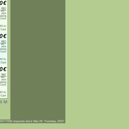
0
€
incl.
 VAT*
plus
ipping
costs
0
€
incl.
 VAT*
plus
ipping
costs
0
€
incl.
 VAT*
plus
ipping
costs
.
9
[»]
6477060 requests since Mar 20. Tuesday, 2007