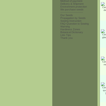
Method of payment
Delivery & Shipment
Environment protection
We purchase seeds
------------------------
Our Seeds
Propagation by Seeds
Sowing Instruction
FAQ-Question to Sowing
Warning
Hardiness Zones
Botanical Dictionary
Link-Tips
Thank you