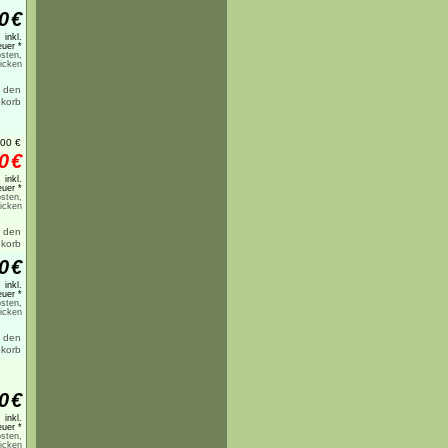
0
€
inkl.
uer *
sten,
licken
,00
€
0
€
inkl.
uer *
sten,
licken
0
€
inkl.
uer *
sten,
licken
0
€
inkl.
uer *
sten,
licken