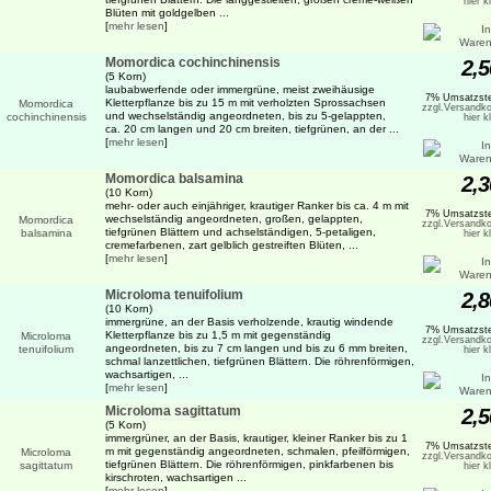
hier k
Blüten mit goldgelben ...
[
mehr lesen
]
Momordica cochinchinensis
2,5
(5 Korn)
laubabwerfende oder immergrüne, meist zweihäusige
7% Umsatzste
Kletterpflanze bis zu 15 m mit verholzten Sprossachsen
zzgl.Versandko
und wechselständig angeordneten, bis zu 5-gelappten,
hier k
ca. 20 cm langen und 20 cm breiten, tiefgrünen, an der ...
[
mehr lesen
]
Momordica balsamina
2,3
(10 Korn)
mehr- oder auch einjähriger, krautiger Ranker bis ca. 4 m mit
7% Umsatzste
wechselständig angeordneten, großen, gelappten,
zzgl.Versandko
tiefgrünen Blättern und achselständigen, 5-petaligen,
hier k
cremefarbenen, zart gelblich gestreiften Blüten, ...
[
mehr lesen
]
Microloma tenuifolium
2,8
(10 Korn)
immergrüne, an der Basis verholzende, krautig windende
7% Umsatzste
Kletterpflanze bis zu 1,5 m mit gegenständig
zzgl.Versandko
angeordneten, bis zu 7 cm langen und bis zu 6 mm breiten,
hier k
schmal lanzettlichen, tiefgrünen Blättern. Die röhrenförmigen,
wachsartigen, ...
[
mehr lesen
]
Microloma sagittatum
2,5
(5 Korn)
immergrüner, an der Basis, krautiger, kleiner Ranker bis zu 1
7% Umsatzste
m mit gegenständig angeordneten, schmalen, pfeilförmigen,
zzgl.Versandko
tiefgrünen Blättern. Die röhrenförmigen, pinkfarbenen bis
hier k
kirschroten, wachsartigen ...
[
mehr lesen
]