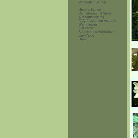
Wir kaufen Samen
------------------------
Unsere Samen
Vermehrung mit Samen
Aussaatanleitung
FAQ-Fragen zur Anzucht
Warnhinweis
Klimazone
Botanisches Wörterbuch
Link-Tipps
Danke