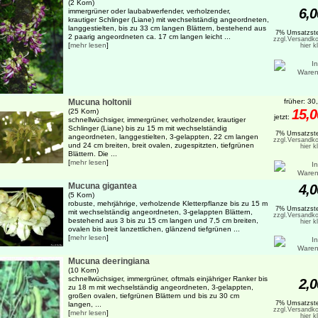
(2 Korn)
6,0
immergrüner oder laubabwerfender, verholzender,
krautiger Schlinger (Liane) mit wechselständig angeordneten,
langgestielten, bis zu 33 cm langen Blättern, bestehend aus
7% Umsatzste
2 paarig angeordneten ca. 17 cm langen leicht ...
zzgl.Versandko
[
mehr lesen
]
hier k
Mucuna holtonii
früher: 30
15,0
(25 Korn)
jetzt:
schnellwüchsiger, immergrüner, verholzender, krautiger
Schlinger (Liane) bis zu 15 m mit wechselständig
7% Umsatzste
angeordneten, langgestielten, 3-gelappten, 22 cm langen
zzgl.Versandko
und 24 cm breiten, breit ovalen, zugespitzten, tiefgrünen
hier k
Blättern. Die ...
[
mehr lesen
]
Mucuna gigantea
4,0
(5 Korn)
robuste, mehrjährige, verholzende Kletterpflanze bis zu 15 m
7% Umsatzste
mit wechselständig angeordneten, 3-gelappten Blättern,
zzgl.Versandko
bestehend aus 3 bis zu 15 cm langen und 7,5 cm breiten,
hier k
ovalen bis breit lanzettlichen, glänzend tiefgrünen ...
[
mehr lesen
]
Mucuna deeringiana
(10 Korn)
schnellwüchsiger, immergrüner, oftmals einjähriger Ranker bis
2,0
zu 18 m mit wechselständig angeordneten, 3-gelappten,
großen ovalen, tiefgrünen Blättern und bis zu 30 cm
7% Umsatzste
langen, ...
zzgl.Versandko
[
mehr lesen
]
hier k