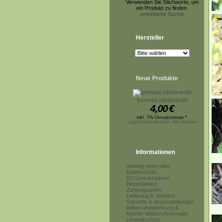
Verwenden Sie Stichworte, um
ein Produkt zu finden.
erweiterte Suche
Hersteller
Neue Produkte
Ipomoea hildebrandtii
4,00
€
inkl. 7% Umsatzsteuer *
zzgl.Versandkosten, hier klicken
Informationen
Vertrag widerrufen
Datenschutz
EU Umsatzsteuer
Bestellablauf
Zahlungsarten
Lieferung & Versand
Garantie & Beanstandungen
Widerrufsbelehrung &
Muster-Widerrufsformular
Umweltschutz