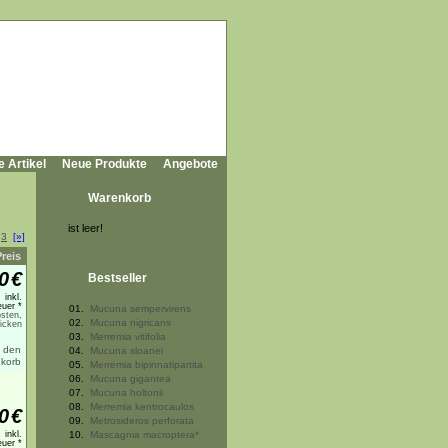
e Artikel
Neue Produkte
Angebote
Warenkorb
ist leer!
3
[»]
Preis
0
€
Bestseller
inkl.
uer *
01.
Mucuna sempervirens
sten,
02.
Mucuna nigricans
licken
03.
Merremia vitifolia
04.
Mucuna sloanei
05.
Merremia bipinnatipartita
06.
Mucuna gigantea
07.
Mucuna holtonii
08.
Merremia kentrocaulos
0
€
09.
Metrosideros perforata
inkl.
10.
Mascagnia macroptera*
uer *