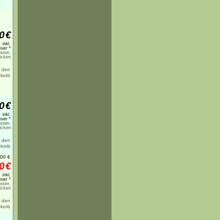
0
€
inkl.
uer *
sten,
licken
0
€
inkl.
uer *
sten,
licken
,00
€
0
€
inkl.
uer *
sten,
licken