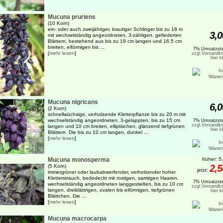
Mucuna pruriens
(10 Korn)
ein- oder auch zweijähriger, krautiger Schlinger bis zu 18 m
3,0
mit wechselständig angeordneten, 3-zähligen, gefiederten
Blättern, bestehend aus bis zu 19 cm langen und 16,5 cm
breiten, eiförmigen bis ...
7% Umsatzste
[
mehr lesen
]
zzgl.Versandko
hier k
Mucuna nigricans
6,0
(2 Korn)
schnellwüchsige, verholzende Kletterpflanze bis zu 20 m mit
wechselständig angeordneten, 3-gelappten, bis zu 15 cm
7% Umsatzste
zzgl.Versandko
langen und 10 cm breiten, elliptischen, glänzend tiefgrünen
hier k
Blättern. Die bis zu 10 cm langen, dunkel ...
[
mehr lesen
]
Mucuna monosperma
früher: 5
2,5
(5 Korn)
jetzt:
immergrüner oder laubabwerfender, verholzender hoher
Kletterstrauch, bededeckt mit rostigen, samtigen Haaren,
7% Umsatzste
wechselständig angeordneten langgestielten, bis zu 10 cm
zzgl.Versandko
langen, dreiblättrigen, ovalen bis eiförmigen, tiefgrünen
hier k
Blättchen. Die ...
[
mehr lesen
]
Mucuna macrocarpa