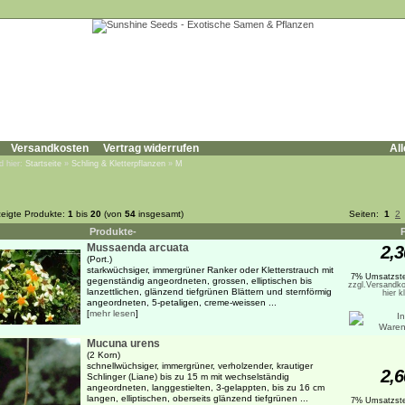
Versandkosten
Vertrag widerrufen
All
d hier:
Startseite
»
Schling & Kletterpflanzen
»
M
eigte Produkte:
1
bis
20
(von
54
insgesamt)
Seiten:
1
2
Produkte-
Mussaenda arcuata
2,3
(Port.)
starkwüchsiger, immergrüner Ranker oder Kletterstrauch mit
7% Umsatzste
gegenständig angeordneten, grossen, elliptischen bis
zzgl.Versandko
lanzettlichen, glänzend tiefgrünen Blättern und sternförmig
hier k
angeordneten, 5-petaligen, creme-weissen ...
[
mehr lesen
]
Mucuna urens
(2 Korn)
schnellwüchsiger, immergrüner, verholzender, krautiger
2,6
Schlinger (Liane) bis zu 15 m mit wechselständig
angeordneten, langgestielten, 3-gelappten, bis zu 16 cm
langen, elliptischen, oberseits glänzend tiefgrünen ...
7% Umsatzste