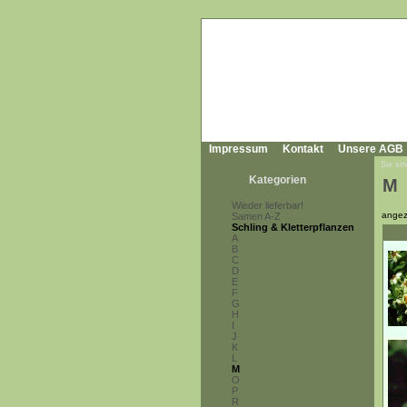
Impressum
Kontakt
Unsere AGB
Sie sin
Kategorien
M
Wieder lieferbar!
angez
Samen A-Z
Schling & Kletterpflanzen
A
B
C
D
E
F
G
H
I
J
K
L
M
O
P
R