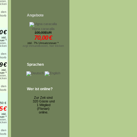
sten,
licken
Angebote
Vigna caracalla
0
€
100,00EUR
70,00
€
inkl.
uer *
sten,
inkl. 7% Umsatzsteuer *
licken
zzgl.Versandkosten, hier klicken
9
€
Sprachen
inkl.
uer *
sten,
licken
Wer ist online?
Zur Zeit sind
320 Gäste und
,50
€
1 Mitglied
5
€
(Florian)
online.
inkl.
uer *
sten,
licken