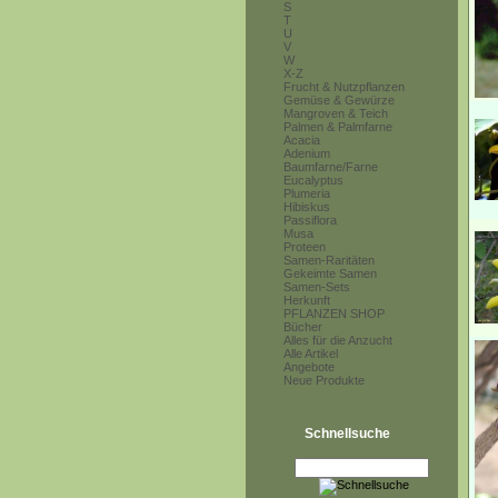
S
T
U
V
W
X-Z
Frucht & Nutzpflanzen
Gemüse & Gewürze
Mangroven & Teich
Palmen & Palmfarne
Acacia
Adenium
Baumfarne/Farne
Eucalyptus
Plumeria
Hibiskus
Passiflora
Musa
Proteen
Samen-Raritäten
Gekeimte Samen
Samen-Sets
Herkunft
PFLANZEN SHOP
Bücher
Alles für die Anzucht
Alle Artikel
Angebote
Neue Produkte
Schnellsuche