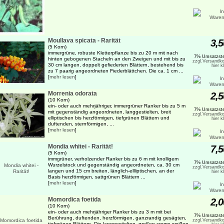
Moullava spicata - Rarität
3,5
(5 Korn)
immergrüne, robuste Kletterpflanze bis zu 20 m mit nach
7% Umsatzste
hinten gebogenen Stacheln an den Zweigen und mit bis zu
zzgl.Versandko
30 cm langen, doppelt gefiederten Blättern, bestehend bis
hier k
zu 7 paarig angeordneten Fiederblättchen. Die ca. 1 cm ...
[
mehr lesen
]
Morrenia odorata
2,5
(10 Korn)
ein- oder auch mehrjähriger, immergrüner Ranker bis zu 5 m
7% Umsatzste
mit gegenständig angeordneten, langgestielten, breit
zzgl.Versandko
elliptischen bis herzförmigen, tiefgrünen Blättern und
hier k
duftenden, sternförmigen, ...
[
mehr lesen
]
Mondia whitei - Rarität!
7,5
(5 Korn)
immgrüner, verholzender Ranker bis zu 6 m mit knolligem
7% Umsatzste
Wurzelstock und gegenständig angeordneten, ca. 30 cm
zzgl.Versandko
langen und 15 cm breiten, länglich-ellliptischen, an der
hier k
Basis herzförmigen, sattgrünen Blättern ...
[
mehr lesen
]
Momordica foetida
2,0
(10 Korn)
ein- oder auch mehrjähriger Ranker bis zu 3 m mit bei
7% Umsatzste
Berührung, duftenden, herzförmigen, ganzrandig gesägten,
zzgl.Versandko
tiefgrünen Blättern. Die langgestielten, großen creme-weißen