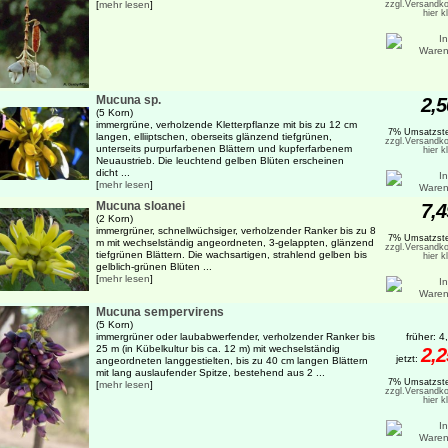
[
mehr lesen
]
zzgl.Versandko
hier k
Mucuna sp.
2,5
(5 Korn)
immergrüne, verholzende Kletterpflanze mit bis zu 12 cm
7% Umsatzste
langen, elliiptschen, oberseits glänzend tiefgrünen,
zzgl.Versandko
unterseits purpurfarbenen Blättern und kupferfarbenem
hier k
Neuaustrieb. Die leuchtend gelben Blüten erscheinen
dicht ...
[
mehr lesen
]
Mucuna sloanei
7,4
(2 Korn)
immergrüner, schnellwüchsiger, verholzender Ranker bis zu 8
7% Umsatzste
m mit wechselständig angeordneten, 3-gelappten, glänzend
zzgl.Versandko
tiefgrünen Blättern. Die wachsartigen, strahlend gelben bis
hier k
gelblich-grünen Blüten ...
[
mehr lesen
]
Mucuna sempervirens
(5 Korn)
immergrüner oder laubabwerfender, verholzender Ranker bis
früher: 4
25 m (in Kübelkultur bis ca. 12 m) mit wechselständig
2,2
jetzt:
angeordneten langgestielten, bis zu 40 cm langen Blättern
mit lang auslaufender Spitze, bestehend aus 2 ...
7% Umsatzste
[
mehr lesen
]
zzgl.Versandko
hier k