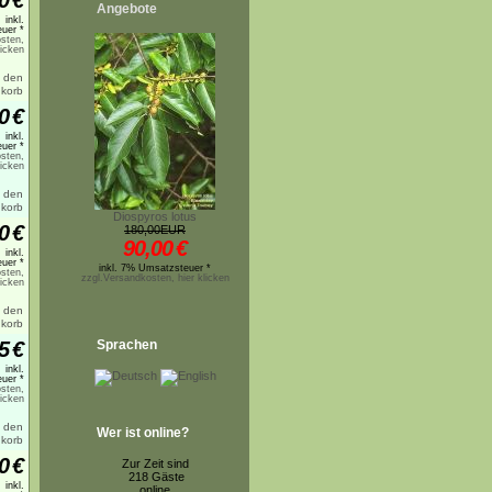
0
€
Angebote
inkl.
uer *
sten,
licken
0
€
inkl.
uer *
sten,
licken
Diospyros lotus
0
€
180,00EUR
90,00
€
inkl.
uer *
inkl. 7% Umsatzsteuer *
sten,
zzgl.Versandkosten, hier klicken
licken
5
€
Sprachen
inkl.
uer *
sten,
licken
Wer ist online?
0
€
Zur Zeit sind
218 Gäste
inkl.
online.