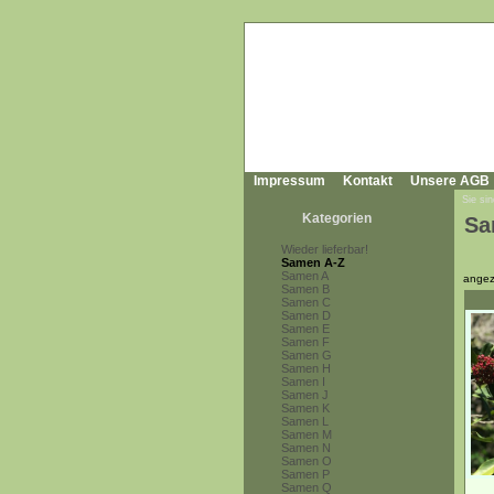
Impressum
Kontakt
Unsere AGB
Sie sin
Kategorien
Sa
Wieder lieferbar!
Samen A-Z
Samen A
angez
Samen B
Samen C
Samen D
Samen E
Samen F
Samen G
Samen H
Samen I
Samen J
Samen K
Samen L
Samen M
Samen N
Samen O
Samen P
Samen Q