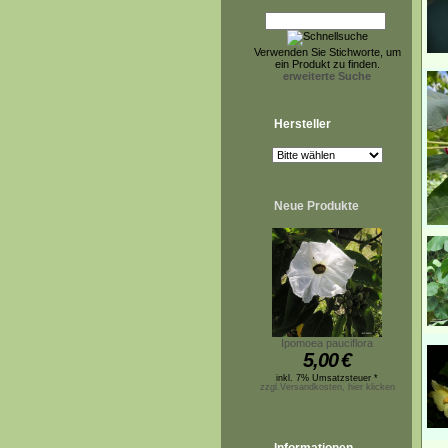
Verwenden Sie Stichworte, um
ein Produkt zu finden.
erweiterte Suche
Hersteller
Neue Produkte
Ipomoea pauciflora
5,00
€
inkl. 7% Umsatzsteuer *
zzgl.Versandkosten, hier klicken