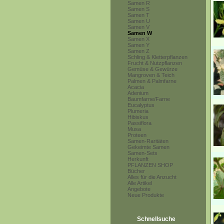
Samen R
Samen S
Samen T
Samen U
Samen V
Samen W
Samen X
Samen Y
Samen Z
Schling & Kletterpflanzen
Frucht & Nutzpflanzen
Gemüse & Gewürze
Mangroven & Teich
Palmen & Palmfarne
Acacia
Adenium
Baumfarne/Farne
Eucalyptus
Plumeria
Hibiskus
Passiflora
Musa
Proteen
Samen-Raritäten
Gekeimte Samen
Samen-Sets
Herkunft
PFLANZEN SHOP
Bücher
Alles für die Anzucht
Alle Artikel
Angebote
Neue Produkte
Schnellsuche