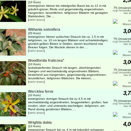
2,5
(10 Korn)
immergrüner, kleiner bis mittelgroßer Baum bis zu 12 m mit
7% Umsatzste
gräulich-grüner, Rinde und gegenständig angeordneten,
zzgl.Versandko
hängenden, lanzettlichen, tiefgrünen Blättern mit gesägten
hier k
Blatträndern. Die ...
[
mehr lesen
]
Withania somnifera
3,0
(20 Korn)
immergrüner, kleiner aufrechter Strauch bis ca. 1,5 m mit
7% Umsatzste
tiefgrünen, ca. 10 cm langen Blättern und achselständigen,
zzgl.Versandko
grünlich-gelben Blüten in Dolden, denen leuchtend rote
hier k
Beeren folgen. Die Wurzeln dienen in der ...
[
mehr lesen
]
Woodfordia fruticosa*
3,0
(10 Korn)
laubabwerfender Strauch mit langen, überhängenden
7% Umsatzste
Zweigen und wechselständig angeordneten Blättern,
zzgl.Versandko
bestehend aus hängenden, gegenständig angeordneten,
hier k
lanzettlichen, tiefgrünen Blättchen. Die kleinen, ...
[
mehr lesen
]
Wercklea ferox
3,7
(10 Korn)
immergrüner, dorniger Strauch bis zu 4,5 m mit
7% Umsatzste
wechselständig angeordneten, langgestielten, großen, fast
zzgl.Versandko
runden, ober- und unterseits stacheligen, tiefgrünen, am
hier k
Rand dornig gezähnten Blättern, ...
[
mehr lesen
]
Wrightia dubia
4,0
(10 Korn)
immergrüner Strauch bis ca. 4 m mit bräunlich schwarzer