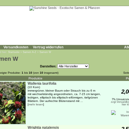
Versandkosten
Vertrag widerrufen
All
d hier:
Startseite
»
Samen A-Z
»
Samen W
men W
Darstellen:
eigte Produkte:
1
bis
10
(von
10
insgesamt)
Sei
Produkte
Pr
Wallenia laurifolia
(10 Korn)
2,0
immergrüner, kleiner Baum oder Strauch bis zu 6 m
mit wechselständig angeordneten, ca. 7-15 cm langen,
ledrigen, elliptisch bis elliptisch-eiförmigen, tiefgrünen
7% Umsatzste
Blättern. Der aufrechte Blütenstand mit ...
zzgl.Versandko
[
mehr lesen
]
hier k
Wrightia natalensis