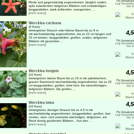
7% Umsatzste
Rinde und gegenständig angeordneten, länglich ovalen,
zzgl.Versandko
spitz zulaufenden tiefgrünen Blättern und endständigen,
hier k
langgestielten, stark duftenden, orangeroten, ...
[
mehr lesen
]
Wercklea cocleana
(5 Korn)
immergrüner Strauch oder kleiner Baum bis zu 8 m
4,5
mit wechselständig angeordneten, bis zu 22 cm langen und
20 cm breiten, langgestielten, großen, ovalen, tiefgrünen
7% Umsatzste
Blättern mit gezackten ...
zzgl.Versandko
[
mehr lesen
]
hier k
Wercklea insignis
4,5
(10 Korn)
immergrüner, kleiner Baum bis zu 15 m mit zylindrischem,
7% Umsatzste
grauen Stammund wechselständig angeordneten, bis zu 20
zzgl.Versandko
cm langgestielten, großen, breit herz- bis nierenförmigen,
hier k
tiefgrünen Blättern. Die großen, ...
[
mehr lesen
]
Wercklea lutea
4,5
(10 Korn)
immergrüner, dorniger Strauch bis zu 4,5 m mit
7% Umsatzste
wechselständig angeordneten, langgestielten, großen, fast
zzgl.Versandko
runden, ober- und unterseits stacheligen, tiefgrünen, am
hier k
Rand dornig gezähnten Blättern. . Aus den ...
[
mehr lesen
]