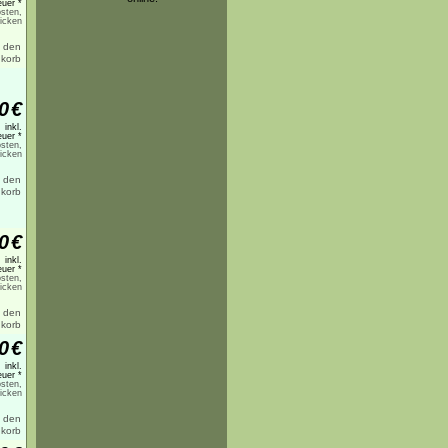
uer *
sten,
licken
0
€
inkl.
uer *
sten,
licken
0
€
inkl.
uer *
sten,
licken
0
€
inkl.
uer *
sten,
licken