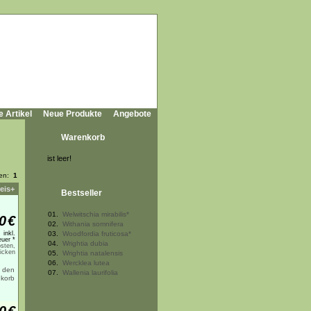
e Artikel
Neue Produkte
Angebote
Warenkorb
ist leer!
ten:
1
eis+
Bestseller
01.
Welwitschia mirabilis*
0
€
02.
Withania somnifera
inkl.
03.
Woodfordia fruticosa*
uer *
04.
Wrightia dubia
sten,
licken
05.
Wrightia natalensis
06.
Wercklea lutea
07.
Wallenia laurifolia