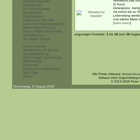
Welwitschia mir
Vertrag widerrufen
(2 Korn)
Datenschutz
immergrüne, mehrj
EU Umsatzsteuer
mit einem bis zu 
Bestellablauf
Lebenslang werden
Zahlungsarten
und etliche Meter l
Lieferung & Versand
[
mehr lesen
]
Garantie & Beanstandungen
Widerrufsbelehrung &
Muster-Widerrufsformular
angezeigte Produkte:
1
bis
10
(von
10
insges
Umweltschutz
Wir kaufen Samen
------------------------
Unsere Samen
Vermehrung mit Samen
Aussaatanleitung
FAQ-Fragen zur Anzucht
Warnhinweis
Klimazone
Botanisches Wörterbuch
Link-Tipps
Alle Preise inklusive
Umsatzsteue
Danke
Verkauf unter Zugrundelegu
© 2015-2026 Peter
Donnerstag, 6. August 2026