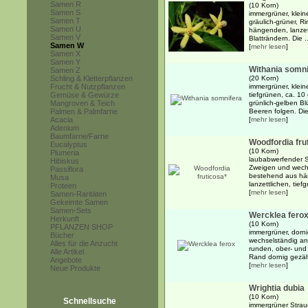
Samen R
(10 Korn)
Samen S
immergrüner, klein
Samen T
gräulich-grüner, 
Samen U
hängenden, lanzett
Samen V
Blatträndern. Die ..
Samen W
[
mehr lesen
]
Samen X
Samen Y
Withania somni
Samen Z
Schling & Kletterpflanzen
(20 Korn)
Frucht & Nutzpflanzen
immergrüner, klein
Gemüse & Gewürze
tiefgrünen, ca. 10
Mangroven & Teich
grünlich-gelben Bl
Palmen & Palmfarne
Beeren folgen. Die
Acacia
[
mehr lesen
]
Adenium
Baumfarne/Farne
Woodfordia fru
Eucalyptus
(10 Korn)
Plumeria
laubabwerfender 
Hibiskus
Zweigen und wechs
Passiflora
bestehend aus hä
Musa
lanzettlichen, tief
Proteen
[
mehr lesen
]
Samen-Raritäten
Gekeimte Samen
Samen-Sets
Wercklea fero
Herkunft
(10 Korn)
PFLANZEN SHOP
immergrüner, dorni
Bücher
wechselständig an
Alles für die Anzucht
runden, ober- und 
Alle Artikel
Rand dornig gezähn
Angebote
[
mehr lesen
]
Neue Produkte
Wrightia dubia
(10 Korn)
Schnellsuche
immergrüner Strauc