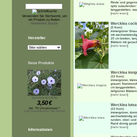
Rinde und gegenst
spitz zulaufenden 
langgestielten, st
[
mehr lesen
]
Verwenden Sie Stichworte, um
ein Produkt zu finden.
erweiterte Suche
Wercklea cocl
(5 Korn)
immergrüner Strau
mit wechselständi
Hersteller
20 cm breiten, lan
Blättern mit gezack
[
mehr lesen
]
Neue Produkte
Wercklea insig
(10 Korn)
immergrüner, klein
grauen Stammund 
cm langgestielten,
tiefgrünen Blättern
[
mehr lesen
]
Ipomoea ternifolia
3,50
€
Wercklea lutea
inkl. 7% Umsatzsteuer *
(10 Korn)
zzgl.Versandkosten, hier klicken
immergrüner, dorni
wechselständig an
runden, ober- und 
Rand dornig gezähn
[
mehr lesen
]
Informationen