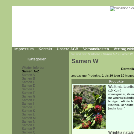
Impressum
Kontakt
Unsere AGB
Versandkosten
Vertrag wid
Sie sind hier:
Startseite
»
Samen A-Z
»
Samen W
Kategorien
Samen W
Wieder lieferbar!
Darstell
Samen A-Z
Samen A
angezeigte Produkte:
1
bis
10
(von
10
insges
Samen B
Produkte
Samen C
Samen D
Wallenia laurifo
Samen E
(10 Korn)
Samen F
immergrüner, klei
Samen G
mit wechselständi
Samen H
ledrigen, elliptisch
Samen I
Blättern. Der aufre
Samen J
[
mehr lesen
]
Samen K
Samen L
Samen M
Samen N
Samen O
Samen P
Samen Q
Wrightia natal