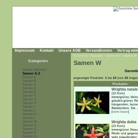
Impressum
Kontakt
Unsere AGB
Versandkosten
Vertrag wid
Sie sind hier:
Startseite
»
Samen A-Z
»
Samen W
Kategorien
Samen W
Wieder lieferbar!
Darstell
Samen A-Z
Samen A
angezeigte Produkte:
1
bis
10
(von
10
insges
Samen B
Produkte-
Samen C
Samen D
Wrightia natal
Samen E
(10 Korn)
Samen F
immergrüner, klein
Samen G
gräulich-grüner, 
Samen H
hängenden, lanzett
Samen I
Blatträndern. Die ..
Samen J
[
mehr lesen
]
Samen K
Samen L
Samen M
Wrightia dubia
Samen N
(10 Korn)
Samen O
immergrüner Strauc
Samen P
Rinde und gegenst
Samen Q
spitz zulaufenden 