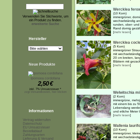
Wercklea fero
(10 Korn)
Verwenden Sie Stichworte, um
immergrüner, dorni
ein Produkt zu finden.
wechselständig an
erweiterte Suche
runden, ober- und 
Rand dornig gezähn
[
mehr lesen
]
Hersteller
Wercklea cocl
(5 Korn)
immergrüner Strau
mit wechselständi
20 cm breiten, lan
Blättern mit gezack
Neue Produkte
[
mehr lesen
]
Ipomoea cordofana
2,50
€
inkl. 7% Umsatzsteuer *
zzgl.Versandkosten, hier klicken
Welwitschia mir
(2 Korn)
immergrüne, mehrj
mit einem bis zu 
Lebenslang werden
Informationen
und etliche Meter l
[
mehr lesen
]
Vertrag widerrufen
Datenschutz
Wallenia laurifo
EU Umsatzsteuer
(10 Korn)
Bestellablauf
immergrüner, klei
Zahlungsarten
mit wechselständi
Lieferung & Versand