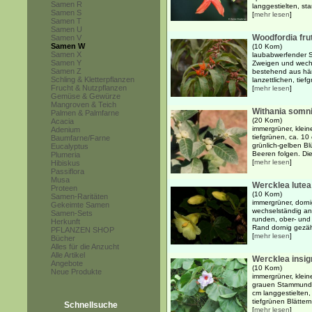
Samen R
langgestielten, st
Samen S
[
mehr lesen
]
Samen T
Samen U
Woodfordia fru
Samen V
Samen W
(10 Korn)
Samen X
laubabwerfender 
Samen Y
Zweigen und wechs
Samen Z
bestehend aus hä
Schling & Kletterpflanzen
lanzettlichen, tief
Frucht & Nutzpflanzen
[
mehr lesen
]
Gemüse & Gewürze
Mangroven & Teich
Withania somni
Palmen & Palmfarne
(20 Korn)
Acacia
immergrüner, klein
Adenium
tiefgrünen, ca. 10
Baumfarne/Farne
grünlich-gelben Bl
Eucalyptus
Beeren folgen. Die
Plumeria
[
mehr lesen
]
Hibiskus
Passiflora
Musa
Wercklea lutea
Proteen
(10 Korn)
Samen-Raritäten
immergrüner, dorni
Gekeimte Samen
wechselständig an
Samen-Sets
runden, ober- und 
Herkunft
Rand dornig gezähn
PFLANZEN SHOP
[
mehr lesen
]
Bücher
Alles für die Anzucht
Alle Artikel
Wercklea insig
Angebote
(10 Korn)
Neue Produkte
immergrüner, klein
grauen Stammund 
cm langgestielten,
tiefgrünen Blättern
Schnellsuche
[
mehr lesen
]