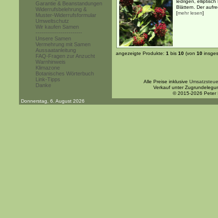
ledrigen, elliptisch
Garantie & Beanstandungen
Blättern. Der aufre
Widerrufsbelehrung &
[
mehr lesen
]
Muster-Widerrufsformular
Umweltschutz
Wir kaufen Samen
------------------------
Unsere Samen
Vermehrung mit Samen
Aussaatanleitung
angezeigte Produkte:
1
bis
10
(von
10
insges
FAQ-Fragen zur Anzucht
Warnhinweis
Klimazone
Botanisches Wörterbuch
Link-Tipps
Alle Preise inklusive
Umsatzsteue
Danke
Verkauf unter Zugrundelegu
© 2015-2026 Peter
Donnerstag, 6. August 2026