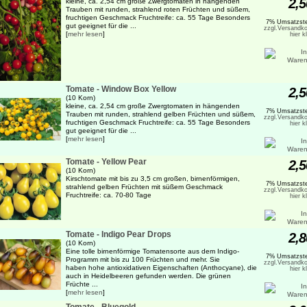
2,5
kleine, ca. 2,54 cm große Zwergtomaten in hängenden
Trauben mit runden, strahlend roten Früchten und süßem,
fruchtigen Geschmack Fruchtreife: ca. 55 Tage Besonders
7% Umsatzste
gut geeignet für die ...
zzgl.Versandko
[
mehr lesen
]
hier k
Tomate - Window Box Yellow
2,5
(10 Korn)
kleine, ca. 2,54 cm große Zwergtomaten in hängenden
7% Umsatzste
Trauben mit runden, strahlend gelben Früchten und süßem,
zzgl.Versandko
fruchtigen Geschmack Fruchtreife: ca. 55 Tage Besonders
hier k
gut geeignet für die ...
[
mehr lesen
]
Tomate - Yellow Pear
2,5
(10 Korn)
Kirschtomate mit bis zu 3,5 cm großen, birnenförmigen,
7% Umsatzste
strahlend gelben Früchten mit süßem Geschmack
zzgl.Versandko
Fruchtreife: ca. 70-80 Tage
hier k
Tomate - Indigo Pear Drops
2,8
(10 Korn)
Eine tolle birnenförmige Tomatensorte aus dem Indigo-
7% Umsatzste
Programm mit bis zu 100 Früchten und mehr. Sie
zzgl.Versandko
haben hohe antioxidativen Eigenschaften (Anthocyane), die
hier k
auch in Heidelbeeren gefunden werden. Die grünen
Früchte ...
[
mehr lesen
]