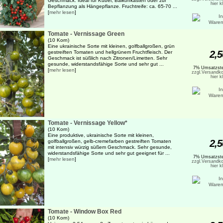
Geschmack. Ideal für Kübel, Balkonkästen oder zur
hier k
Bepflanzung als Hängepflanze. Fruchtreife: ca. 65-70 ...
[
mehr lesen
]
Tomate - Vernissage Green
(10 Korn)
Eine ukrainische Sorte mit kleinen, golfballgroßen, grün
2,5
gestreiften Tomaten und hellgrünem Fruchtfleisch. Der
Geschmack ist süßlich nach Zitronen/Limetten. Sehr
gesunde, widerstandsfähige Sorte und sehr gut ...
7% Umsatzste
[
mehr lesen
]
zzgl.Versandko
hier k
Tomate - Vernissage Yellow*
(10 Korn)
Eine produktive, ukrainische Sorte mit kleinen,
2,5
golfballgroßen, gelb-cremefarben gestreiften Tomaten
mit intensiv würzig süßem Geschmack. Sehr gesunde,
widerstandsfähige Sorte und sehr gut geeignet für ...
7% Umsatzste
[
mehr lesen
]
zzgl.Versandko
hier k
Tomate - Window Box Red
(10 Korn)