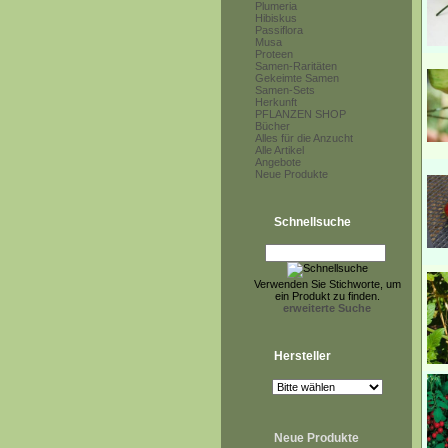
Plumeria
Hibiskus
Passiflora
Musa
Proteen
Samen-Raritäten
Gekeimte Samen
Samen-Sets
Herkunft
PFLANZEN SHOP
Bücher
Alles für die Anzucht
Alle Artikel
Angebote
Neue Produkte
Schnellsuche
Verwenden Sie Stichworte, um
ein Produkt zu finden.
erweiterte Suche
Hersteller
Neue Produkte