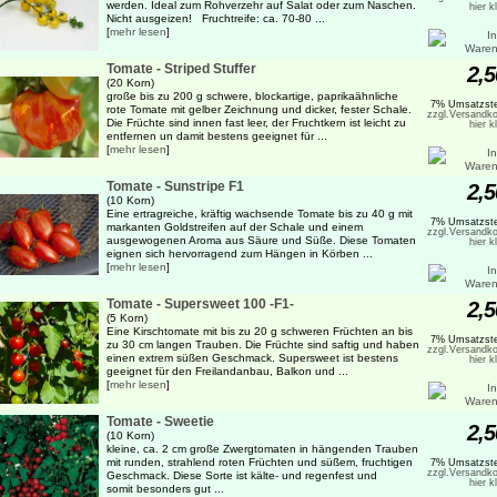
werden. Ideal zum Rohverzehr auf Salat oder zum Naschen.
hier k
Nicht ausgeizen! Fruchtreife: ca. 70-80 ...
[
mehr lesen
]
Tomate - Striped Stuffer
2,5
(20 Korn)
große bis zu 200 g schwere, blockartige, paprikaähnliche
7% Umsatzste
rote Tomate mit gelber Zeichnung und dicker, fester Schale.
zzgl.Versandko
Die Früchte sind innen fast leer, der Fruchtkern ist leicht zu
hier k
entfernen un damit bestens geeignet für ...
[
mehr lesen
]
Tomate - Sunstripe F1
2,5
(10 Korn)
Eine ertragreiche, kräftig wachsende Tomate bis zu 40 g mit
7% Umsatzste
markanten Goldstreifen auf der Schale und einem
zzgl.Versandko
ausgewogenen Aroma aus Säure und Süße. Diese Tomaten
hier k
eignen sich hervorragend zum Hängen in Körben ...
[
mehr lesen
]
Tomate - Supersweet 100 -F1-
2,5
(5 Korn)
Eine Kirschtomate mit bis zu 20 g schweren Früchten an bis
7% Umsatzste
zu 30 cm langen Trauben. Die Früchte sind saftig und haben
zzgl.Versandko
einen extrem süßen Geschmack. Supersweet ist bestens
hier k
geeignet für den Freilandanbau, Balkon und ...
[
mehr lesen
]
Tomate - Sweetie
2,5
(10 Korn)
kleine, ca. 2 cm große Zwergtomaten in hängenden Trauben
mit runden, strahlend roten Früchten und süßem, fruchtigen
7% Umsatzste
zzgl.Versandko
Geschmack. Diese Sorte ist kälte- und regenfest und
hier k
somit besonders gut ...