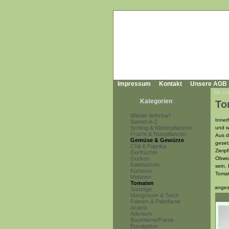
Impressum
Kontakt
Unsere AGB
Sie sin
Kategorien
To
Wieder lieferbar!
Inner
Samen A-Z
Schling & Kletterpflanzen
und w
Frucht & Nutzpflanzen
Aus d
Gemüse & Gewürze
geset
Chili & Paprika
Zierp
Eierfrüchte
Gurken
Obwoh
Kalebassen
sein.
Kürbisse
Tomat
Melonen
Tomaten
angez
Sonstige
Mangroven & Teich
Palmen & Palmfarne
Acacia
Adenium
Baumfarne/Farne
Eucalyptus