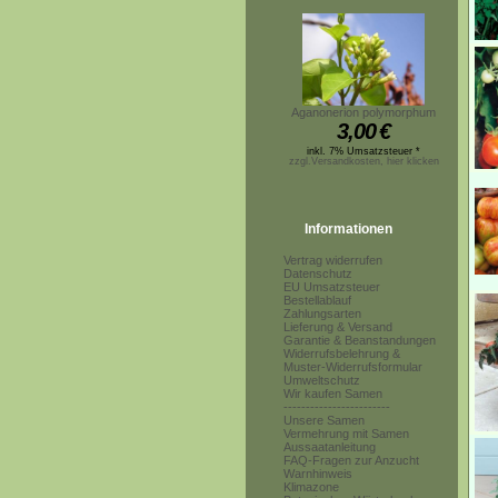
Aganonerion polymorphum
3,00
€
inkl. 7% Umsatzsteuer *
zzgl.Versandkosten, hier klicken
Informationen
Vertrag widerrufen
Datenschutz
EU Umsatzsteuer
Bestellablauf
Zahlungsarten
Lieferung & Versand
Garantie & Beanstandungen
Widerrufsbelehrung &
Muster-Widerrufsformular
Umweltschutz
Wir kaufen Samen
------------------------
Unsere Samen
Vermehrung mit Samen
Aussaatanleitung
FAQ-Fragen zur Anzucht
Warnhinweis
Klimazone