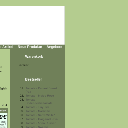
e Artikel
Neue Produkte
Angebote
Warenkorb
ist leer!
en
rt.
Bestseller
01.
Tomate - Currant Sweet
öglich
Pea
02.
Tomate - Indigo Rose
03.
Tomate -
Bodendeckertomate
2
3
4
04.
Tomate - Tiny Tim
eis+
05.
Tomate - Maskotka
06.
Tomate - Snow White*
0
€
07.
Tomate - Gargamel - Bio
inkl.
08.
Tomate - Anna Russian
uer *
09.
Tomate - Sweetie
sten,