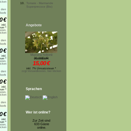
licken
10.
Tomate - Marmande
Superprecoce (Bio)
0
€
Angebote
inkl.
uer *
sten,
licken
0
€
Mucuna holtonii
inkl.
30,00EUR
uer *
sten,
15,00
€
licken
inkl. 7% Umsatzsteuer *
zzgl.Versandkosten, hier klicken
0
€
inkl.
Sprachen
uer *
sten,
licken
Wer ist online?
0
€
inkl.
Zur Zeit sind
uer *
633 Gäste
sten,
licken
online.