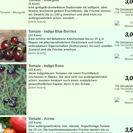
Tomate - Bluegold
3,0
(5 Korn)
eine goldgelb-dunkelblaue Stabtomate mit saftigem, aber
7% Umsatzste
festem, leuchtend gelbem Fruchtfleisch. Die Früchte können
zzgl.Versandko
ein Gewicht bis zu 140 g erreichen und dind nicht nur
hier k
außergewöhnlich schön, sondern ...
[
mehr lesen
]
Tomate - Indigo Blue Berries
3,0
(10 Korn)
Eine schöne tief lilafarbene Kirschtomate bis zu 15 g in
Rispen mit pflaumenähnlichem Geschmack und hohen
7% Umsatzste
zzgl.Versandko
antioxidativen Eigenschaften (Anthocyane). Im noch unreifen
hier k
Zustand sind die Früchte amethyst ...
[
mehr lesen
]
Tomate - Indigo Rose
(10 Korn)
diese indigoblauen Tomaten mit rotem Fruchtfleisch
3,0
erscheinen in Rispen. Sie sind nicht nur außergewöhnlich
schön, sondern besitzen noch einen zusätzlichem
gesundheitlichen Aspekt, denn in der Schale ...
7% Umsatzste
[
mehr lesen
]
zzgl.Versandko
hier k
Tomate - Arrow
(10 Korn)
Eine außergewöhnliche rote, robuste, fingerförmige Tomate
3,5
bis 15 cm. Die krankheitsresistenten Früchte werden bis zu