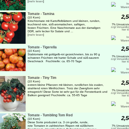
[
mehr lesen
]
Tomate - Tamina
2,5
(10 Korn)
Kirschtomate mit Kartoffelblättern und kleinen, runden,
leuchtend rote, süß-aromatischen, saftigen,
7% Umsatzste
zzgl.Versandko
festen Früchten. Eine Naschtomate aus der damaligen
hier k
DDR, sehr lecker für Salate und ...
[
mehr lesen
]
Tomate - Tigerella
2,5
(10 Korn)
Stabtomate mit goldgelb-rot gezeichneten, bis zu 90 g
7% Umsatzste
schweren Früchten mit harter Schale und süß-saurem
zzgl.Versandko
Geschmack Fruchtreife: ca. 65-70 Tage
hier k
Tomate - Tiny Tim
2,5
(10 Korn)
extrem kleine Pflanzen mit kleinen, rundlichen bis ovalen,
strahlend roten Minifrüchten. Trotz der Zwergform sehr
7% Umsatzste
ertragreich! Diese Sorte ist sehr gut für die Fensterbank und
zzgl.Versandko
Balkon geeignet! Fruchtreife: ca. 55-65 Tage
hier k
Tomate - Tumbling Tom Red
2,5
(10 Korn)
Diese Sorte produziert ca. 3 cm große, runde,
rote Tomaten in zahlreichen Rispen mit süßlichem
7% Umsatzste
zzgl.Versandko