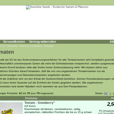
Versandkosten
Vertrag widerrufen
All
d hier:
Startseite
»
Gemüse & Gewürze
»
Tomaten
maten
halb der EU ist das Sortenzulassenungsverfahren für alte Tomatensorten sehr kompliziert geword
irtschaftlich uninteressante Sorten die nicht der Einheitstomate entsprechen, werden ausgemuste
iesem Grund besitzen viele alte Sorten keine Sortenzulassung mehr. Wir müssen daher aus
zlichen Gründen darauf hinweisen, daß die von uns angebotenen Tomatensamen nur als
flanzensaatgut und Dekorationszwecken angeboten werden.
l die Zulieferer sich um den Erhalt der Sortenechtheit bemühen, können Kreuzbestäubungen m
 Es kann keine Garantie auf die Echtheit der Sorten gegeben werden. Alle angebotenen
ensorten sind weder Hybriden noch stammen sie aus Gen-Panipulationen.
eigte Produkte:
61
bis
79
(von
79
insgesamt)
Seiten:
[«]
1
Produkte
Pr
Tomate - Snowberry*
2,5
(10 Korn)
Kirschtomate mit kleinen, cremefarbenen, saftig,
7% Umsatzste
aromatischen, mildsüßen Früchten die bis zu 15 g schwer
zzgl.Versandko