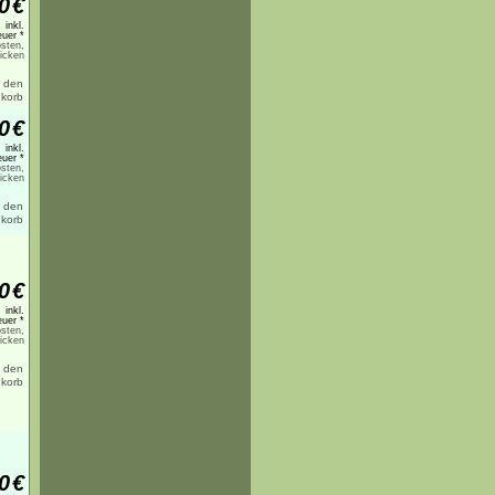
0
€
inkl.
uer *
sten,
licken
0
€
inkl.
uer *
sten,
licken
0
€
inkl.
uer *
sten,
licken
0
€