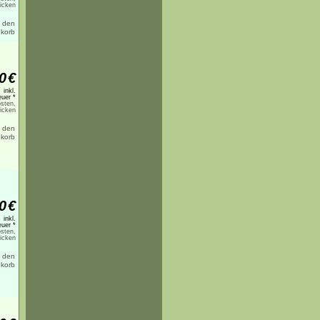
licken
0
€
inkl.
uer *
sten,
licken
0
€
inkl.
uer *
sten,
licken