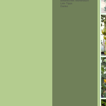
Botanisches Wörterbuch
Link-Tipps
Danke