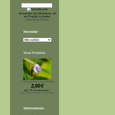
Verwenden Sie Stichworte, um
ein Produkt zu finden.
erweiterte Suche
Hersteller
Neue Produkte
Calopogonium mucunoides
2,50
€
inkl. 7% Umsatzsteuer *
zzgl.Versandkosten, hier klicken
Informationen