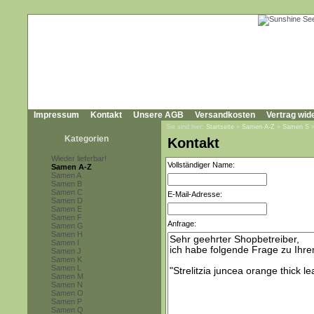
Impressum
Kontakt
Unsere AGB
Versandkosten
Vertrag wid
Sie sind hier:
Startseite
»
Samen A-Z
»
Samen S
Kategorien
Kontakt
Wieder lieferbar!
Vollständiger Name:
Samen A-Z
Samen A
Samen B
Samen C
E-Mail-Adresse:
Samen D
Samen E
Samen F
Anfrage:
Samen G
Samen H
Samen I
Samen J
Samen K
Samen L
Samen M
Samen N
Samen O
Samen P
Samen Q