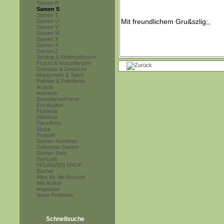
Samen R
Samen S
Samen T
Samen U
Samen V
Samen W
Samen X
Samen Y
Samen Z
Schling & Kletterpflanzen
Frucht & Nutzpflanzen
Gemüse & Gewürze
Mangroven & Teich
Palmen & Palmfarne
Acacia
Adenium
Baumfarne/Farne
Eucalyptus
Plumeria
Hibiskus
Passiflora
Musa
Proteen
Samen-Raritäten
Gekeimte Samen
Samen-Sets
Herkunft
PFLANZEN SHOP
Bücher
Alles für die Anzucht
Alle Artikel
Angebote
Neue Produkte
Schnellsuche