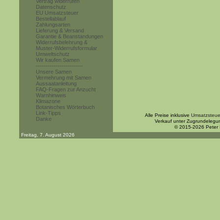
Vertrag widerrufen
Datenschutz
EU Umsatzsteuer
Bestellablauf
Zahlungsarten
Lieferung & Versand
Garantie & Beanstandungen
Widerrufsbelehrung &
Muster-Widerrufsformular
Umweltschutz
Wir kaufen Samen
------------------------
Unsere Samen
Vermehrung mit Samen
Aussaatanleitung
FAQ-Fragen zur Anzucht
Warnhinweis
Klimazone
Botanisches Wörterbuch
Link-Tipps
Alle Preise inklusive
Umsatzsteue
Danke
Verkauf unter Zugrundelegu
© 2015-2026 Peter
Freitag, 7. August 2026