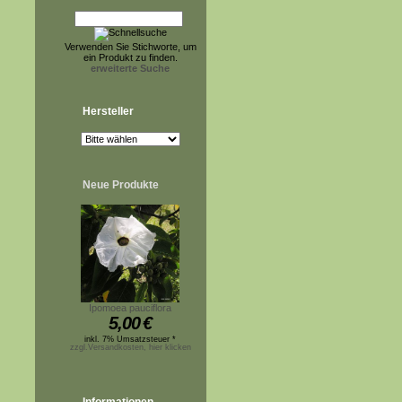
Verwenden Sie Stichworte, um
ein Produkt zu finden.
erweiterte Suche
Hersteller
Neue Produkte
Ipomoea pauciflora
5,00
€
inkl. 7% Umsatzsteuer *
zzgl.Versandkosten, hier klicken