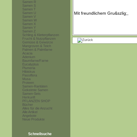
Samen R
Samen S
Samen T
Samen U
Samen V
Samen W
Samen X
Samen Y
Samen Z
Schling & Kletterpflanzen
Frucht & Nutzpflanzen
Gemüse & Gewürze
Mangroven & Teich
Palmen & Palmfarne
Acacia
Adenium
Baumfarne/Farne
Eucalyptus
Plumeria
Hibiskus
Passiflora
Musa
Proteen
Samen-Raritäten
Gekeimte Samen
Samen-Sets
Herkunft
PFLANZEN SHOP
Bücher
Alles für die Anzucht
Alle Artikel
Angebote
Neue Produkte
Schnellsuche