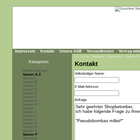
Impressum
Kontakt
Unsere AGB
Versandkosten
Vertrag wid
Sie sind hier:
Startseite
»
Samen A-Z
»
Samen P
Kategorien
Kontakt
Wieder lieferbar!
Vollständiger Name:
Samen A-Z
Samen A
Samen B
Samen C
E-Mail-Adresse:
Samen D
Samen E
Samen F
Anfrage:
Samen G
Samen H
Samen I
Samen J
Samen K
Samen L
Samen M
Samen N
Samen O
Samen P
Samen Q