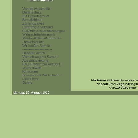
Informationen
Vertrag widerrufen
Datenschutz
EU Umsatzsteuer
Bestellablauf
Zahlungsarten
Lieferung & Versand
Garantie & Beanstandungen
Widerrufsbelehrung &
Muster-Widerrufsformular
Umweltschutz
Wir kaufen Samen
------------------------
Unsere Samen
Vermehrung mit Samen
Aussaatanleitung
FAQ-Fragen zur Anzucht
Warnhinweis
Klimazone
Botanisches Wörterbuch
Link-Tipps
Alle Preise inklusive
Umsatzsteue
Danke
Verkauf unter Zugrundelegu
© 2015-2026 Peter
Montag, 10. August 2026