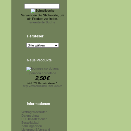
Verwenden Sie Stichworte, um
ein Produkt zu finden.
erweiterte Suche
Hersteller
Neue Produkte
Ipomoea cordofana
2,50
€
inkl. 7% Umsatzsteuer *
zzgl.Versandkosten, hier klicken
Informationen
Vertrag widerrufen
Datenschutz
EU Umsatzsteuer
Bestellablauf
Zahlungsarten
Lieferung & Versand