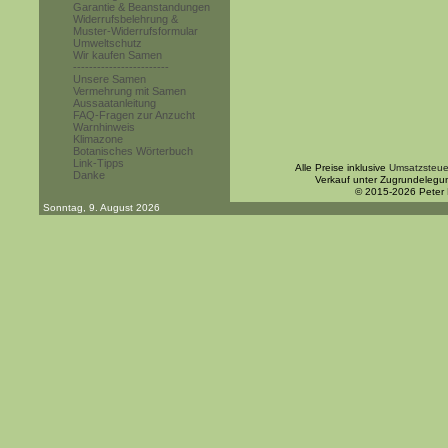
Garantie & Beanstandungen
Widerrufsbelehrung &
Muster-Widerrufsformular
Umweltschutz
Wir kaufen Samen
------------------------
Unsere Samen
Vermehrung mit Samen
Aussaatanleitung
FAQ-Fragen zur Anzucht
Warnhinweis
Klimazone
Botanisches Wörterbuch
Link-Tipps
Alle Preise inklusive
Umsatzsteue
Danke
Verkauf unter Zugrundelegu
© 2015-2026 Peter
Sonntag, 9. August 2026