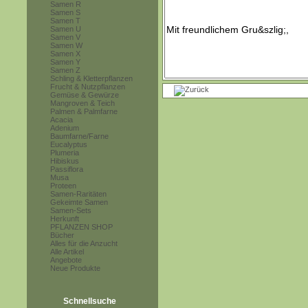
Samen R
Samen S
Samen T
Samen U
Samen V
Samen W
Samen X
Samen Y
Samen Z
Schling & Kletterpflanzen
Frucht & Nutzpflanzen
Gemüse & Gewürze
Mangroven & Teich
Palmen & Palmfarne
Acacia
Adenium
Baumfarne/Farne
Eucalyptus
Plumeria
Hibiskus
Passiflora
Musa
Proteen
Samen-Raritäten
Gekeimte Samen
Samen-Sets
Herkunft
PFLANZEN SHOP
Bücher
Alles für die Anzucht
Alle Artikel
Angebote
Neue Produkte
Schnellsuche