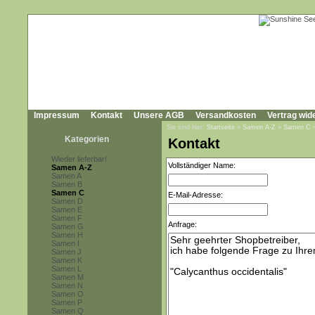
Impressum
Kontakt
Unsere AGB
Versandkosten
Vertrag wid
Sie sind hier:
Startseite
»
Samen A-Z
»
Samen C
Kategorien
Kontakt
Wieder lieferbar!
Vollständiger Name:
Samen A-Z
Samen A
Samen B
Samen C
E-Mail-Adresse:
Samen D
Samen E
Samen F
Anfrage:
Samen G
Samen H
Samen I
Samen J
Samen K
Samen L
Samen M
Samen N
Samen O
Samen P
Samen Q