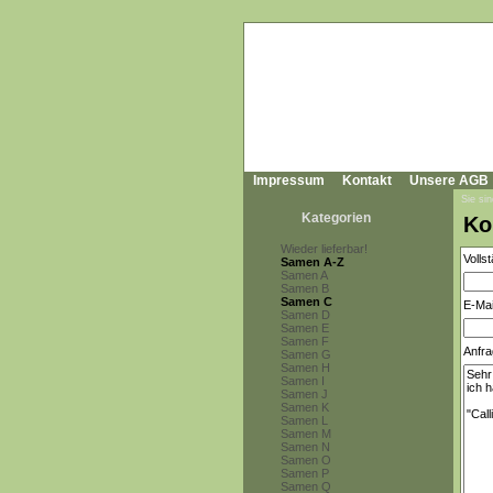
Impressum
Kontakt
Unsere AGB
Sie sin
Kategorien
Ko
Wieder lieferbar!
Volls
Samen A-Z
Samen A
Samen B
Samen C
E-Mai
Samen D
Samen E
Samen F
Anfra
Samen G
Samen H
Samen I
Samen J
Samen K
Samen L
Samen M
Samen N
Samen O
Samen P
Samen Q