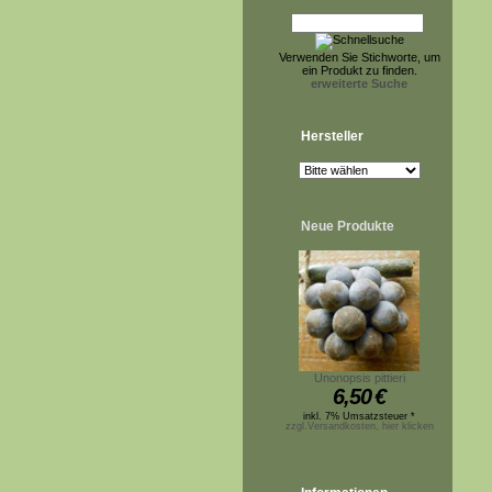
Verwenden Sie Stichworte, um
ein Produkt zu finden.
erweiterte Suche
Hersteller
Neue Produkte
Unonopsis pittieri
6,50
€
inkl. 7% Umsatzsteuer *
zzgl.Versandkosten, hier klicken