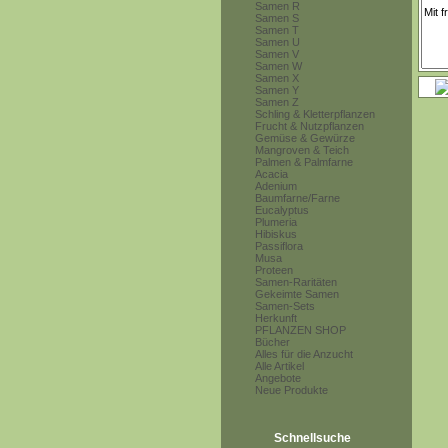
Samen R
Samen S
Samen T
Samen U
Samen V
Samen W
Samen X
Samen Y
Samen Z
Schling & Kletterpflanzen
Frucht & Nutzpflanzen
Gemüse & Gewürze
Mangroven & Teich
Palmen & Palmfarne
Acacia
Adenium
Baumfarne/Farne
Eucalyptus
Plumeria
Hibiskus
Passiflora
Musa
Proteen
Samen-Raritäten
Gekeimte Samen
Samen-Sets
Herkunft
PFLANZEN SHOP
Bücher
Alles für die Anzucht
Alle Artikel
Angebote
Neue Produkte
Schnellsuche