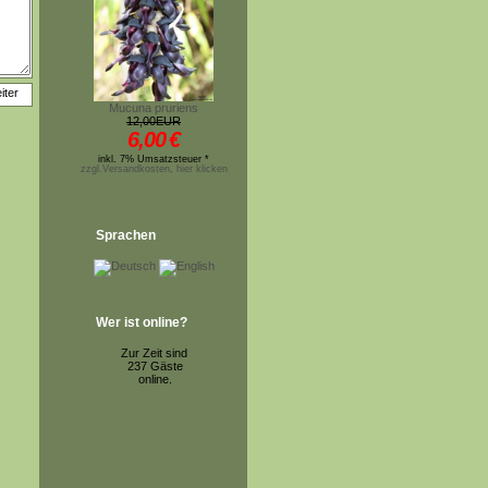
Mucuna pruriens
12,00EUR
6,00
€
inkl. 7% Umsatzsteuer *
zzgl.Versandkosten, hier klicken
Sprachen
Wer ist online?
Zur Zeit sind
237 Gäste
online.