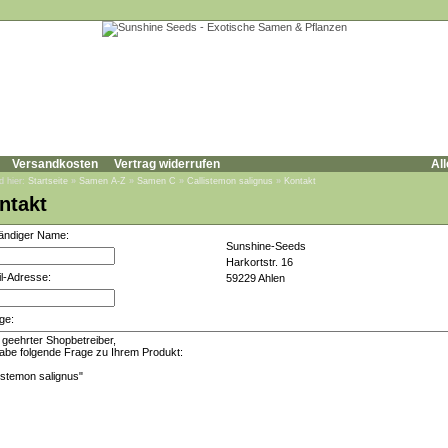
Versandkosten
Vertrag widerrufen
All
d hier:
Startseite
»
Samen A-Z
»
Samen C
»
Callistemon salignus
»
Kontakt
ntakt
tändiger Name:
Sunshine-Seeds
Harkortstr. 16
l-Adresse:
59229 Ahlen
ge: