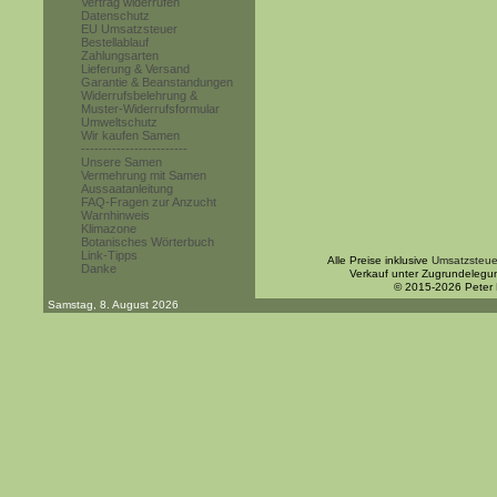
Vertrag widerrufen
Datenschutz
EU Umsatzsteuer
Bestellablauf
Zahlungsarten
Lieferung & Versand
Garantie & Beanstandungen
Widerrufsbelehrung &
Muster-Widerrufsformular
Umweltschutz
Wir kaufen Samen
------------------------
Unsere Samen
Vermehrung mit Samen
Aussaatanleitung
FAQ-Fragen zur Anzucht
Warnhinweis
Klimazone
Botanisches Wörterbuch
Link-Tipps
Alle Preise inklusive
Umsatzsteue
Danke
Verkauf unter Zugrundelegu
© 2015-2026 Peter
Samstag, 8. August 2026