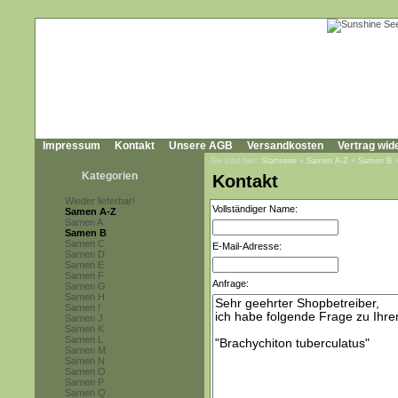
Impressum
Kontakt
Unsere AGB
Versandkosten
Vertrag wid
Sie sind hier:
Startseite
»
Samen A-Z
»
Samen B
Kategorien
Kontakt
Wieder lieferbar!
Vollständiger Name:
Samen A-Z
Samen A
Samen B
Samen C
E-Mail-Adresse:
Samen D
Samen E
Samen F
Anfrage:
Samen G
Samen H
Samen I
Samen J
Samen K
Samen L
Samen M
Samen N
Samen O
Samen P
Samen Q