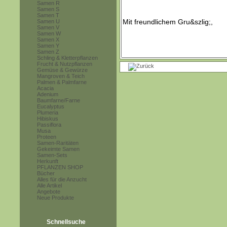
Samen R
Samen S
Samen T
Samen U
Samen V
Samen W
Samen X
Samen Y
Samen Z
Schling & Kletterpflanzen
Frucht & Nutzpflanzen
Gemüse & Gewürze
Mangroven & Teich
Palmen & Palmfarne
Acacia
Adenium
Baumfarne/Farne
Eucalyptus
Plumeria
Hibiskus
Passiflora
Musa
Proteen
Samen-Raritäten
Gekeimte Samen
Samen-Sets
Herkunft
PFLANZEN SHOP
Bücher
Alles für die Anzucht
Alle Artikel
Angebote
Neue Produkte
Schnellsuche