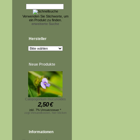
Verwenden Sie Stichworte, um
ein Produkt zu finden.
erweiterte Suche
Hersteller
Neue Produkte
Calopogonium mucunoides
2,50
€
inkl. 7% Umsatzsteuer *
zzgl.Versandkosten, hier klicken
Informationen