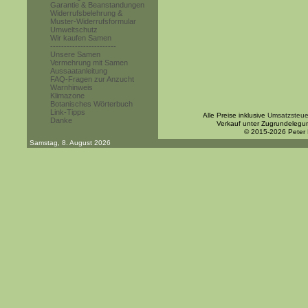
Garantie & Beanstandungen
Widerrufsbelehrung &
Muster-Widerrufsformular
Umweltschutz
Wir kaufen Samen
------------------------
Unsere Samen
Vermehrung mit Samen
Aussaatanleitung
FAQ-Fragen zur Anzucht
Warnhinweis
Klimazone
Botanisches Wörterbuch
Link-Tipps
Alle Preise inklusive
Umsatzsteue
Danke
Verkauf unter Zugrundelegu
© 2015-2026 Peter
Samstag, 8. August 2026