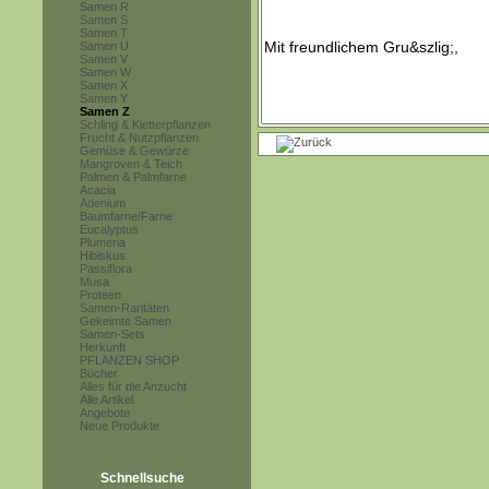
Samen R
Samen S
Samen T
Samen U
Samen V
Samen W
Samen X
Samen Y
Samen Z
Schling & Kletterpflanzen
Frucht & Nutzpflanzen
Gemüse & Gewürze
Mangroven & Teich
Palmen & Palmfarne
Acacia
Adenium
Baumfarne/Farne
Eucalyptus
Plumeria
Hibiskus
Passiflora
Musa
Proteen
Samen-Raritäten
Gekeimte Samen
Samen-Sets
Herkunft
PFLANZEN SHOP
Bücher
Alles für die Anzucht
Alle Artikel
Angebote
Neue Produkte
Schnellsuche