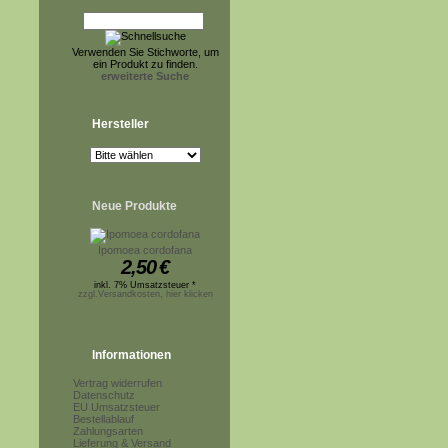
Verwenden Sie Stichworte, um
ein Produkt zu finden.
erweiterte Suche
Hersteller
Neue Produkte
Ipomoea cordofana
2,50
€
inkl. 7% Umsatzsteuer *
zzgl.Versandkosten, hier klicken
Informationen
Vertrag widerrufen
Datenschutz
EU Umsatzsteuer
Bestellablauf
Zahlungsarten
Lieferung & Versand