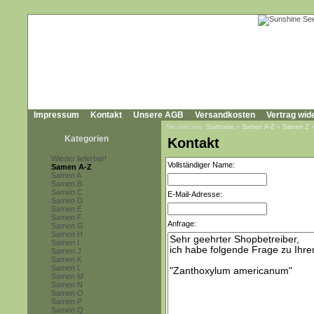
Impressum
Kontakt
Unsere AGB
Versandkosten
Vertrag wid
Sie sind hier:
Startseite
»
Samen A-Z
»
Samen Z
Kategorien
Kontakt
Wieder lieferbar!
Vollständiger Name:
Samen A-Z
Samen A
Samen B
Samen C
E-Mail-Adresse:
Samen D
Samen E
Samen F
Anfrage:
Samen G
Samen H
Samen I
Samen J
Samen K
Samen L
Samen M
Samen N
Samen O
Samen P
Samen Q