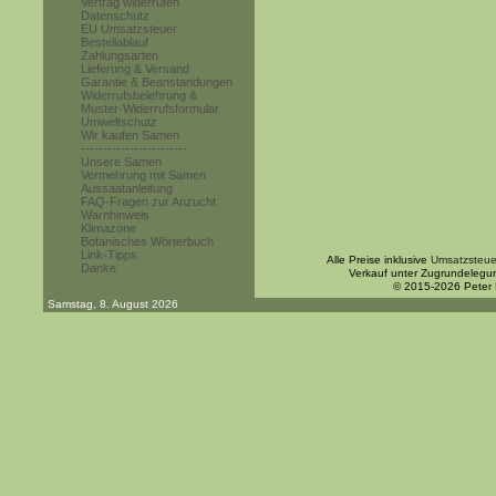
Vertrag widerrufen
Datenschutz
EU Umsatzsteuer
Bestellablauf
Zahlungsarten
Lieferung & Versand
Garantie & Beanstandungen
Widerrufsbelehrung &
Muster-Widerrufsformular
Umweltschutz
Wir kaufen Samen
------------------------
Unsere Samen
Vermehrung mit Samen
Aussaatanleitung
FAQ-Fragen zur Anzucht
Warnhinweis
Klimazone
Botanisches Wörterbuch
Link-Tipps
Alle Preise inklusive
Umsatzsteue
Danke
Verkauf unter Zugrundelegu
© 2015-2026 Peter
Samstag, 8. August 2026