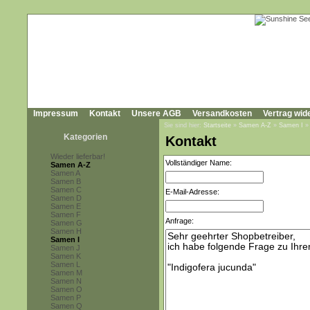
Impressum
Kontakt
Unsere AGB
Versandkosten
Vertrag wid
Sie sind hier:
Startseite
»
Samen A-Z
»
Samen I
Kategorien
Kontakt
Wieder lieferbar!
Vollständiger Name:
Samen A-Z
Samen A
Samen B
Samen C
E-Mail-Adresse:
Samen D
Samen E
Samen F
Anfrage:
Samen G
Samen H
Samen I
Samen J
Samen K
Samen L
Samen M
Samen N
Samen O
Samen P
Samen Q