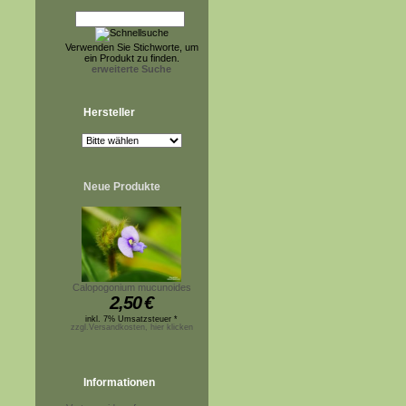
Verwenden Sie Stichworte, um
ein Produkt zu finden.
erweiterte Suche
Hersteller
Neue Produkte
Calopogonium mucunoides
2,50
€
inkl. 7% Umsatzsteuer *
zzgl.Versandkosten, hier klicken
Informationen