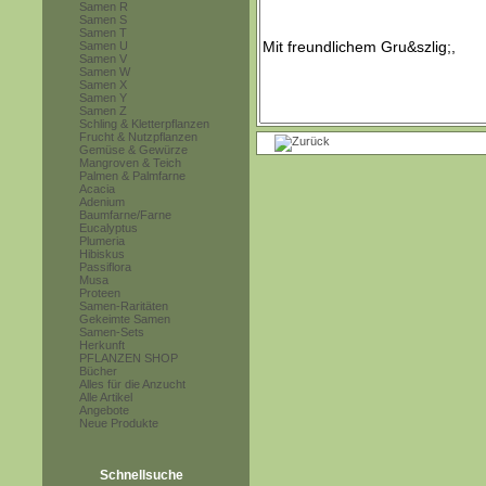
Samen R
Samen S
Samen T
Samen U
Samen V
Samen W
Samen X
Samen Y
Samen Z
Schling & Kletterpflanzen
Frucht & Nutzpflanzen
Gemüse & Gewürze
Mangroven & Teich
Palmen & Palmfarne
Acacia
Adenium
Baumfarne/Farne
Eucalyptus
Plumeria
Hibiskus
Passiflora
Musa
Proteen
Samen-Raritäten
Gekeimte Samen
Samen-Sets
Herkunft
PFLANZEN SHOP
Bücher
Alles für die Anzucht
Alle Artikel
Angebote
Neue Produkte
Schnellsuche