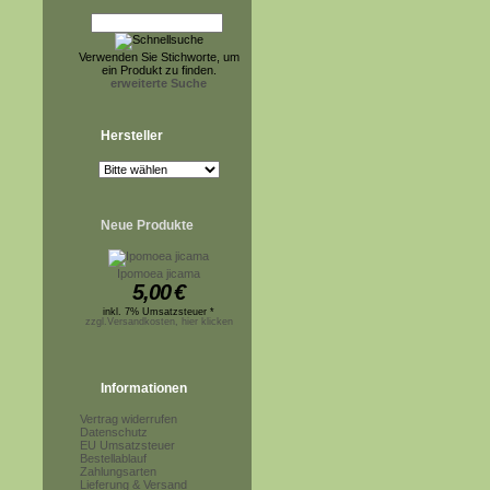
Verwenden Sie Stichworte, um
ein Produkt zu finden.
erweiterte Suche
Hersteller
Neue Produkte
Ipomoea jicama
5,00
€
inkl. 7% Umsatzsteuer *
zzgl.Versandkosten, hier klicken
Informationen
Vertrag widerrufen
Datenschutz
EU Umsatzsteuer
Bestellablauf
Zahlungsarten
Lieferung & Versand