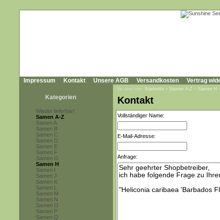
Impressum
Kontakt
Unsere AGB
Versandkosten
Vertrag wid
Sie sind hier:
Startseite
»
Samen A-Z
»
Samen H
Kategorien
Kontakt
Wieder lieferbar!
Vollständiger Name:
Samen A-Z
Samen A
Samen B
Samen C
E-Mail-Adresse:
Samen D
Samen E
Samen F
Anfrage:
Samen G
Samen H
Samen I
Samen J
Samen K
Samen L
Samen M
Samen N
Samen O
Samen P
Samen Q