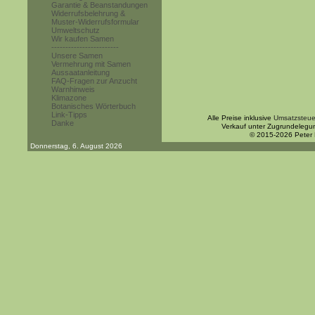
Garantie & Beanstandungen
Widerrufsbelehrung &
Muster-Widerrufsformular
Umweltschutz
Wir kaufen Samen
------------------------
Unsere Samen
Vermehrung mit Samen
Aussaatanleitung
FAQ-Fragen zur Anzucht
Warnhinweis
Klimazone
Botanisches Wörterbuch
Link-Tipps
Alle Preise inklusive
Umsatzsteue
Danke
Verkauf unter Zugrundelegu
© 2015-2026 Peter
Donnerstag, 6. August 2026