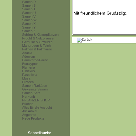
Samen R
Samen S
Samen T
Samen U
Samen V
Samen W
Samen X
Samen Y
Samen Z
Schling & Kletterpflanzen
Frucht & Nutzpflanzen
Gemüse & Gewürze
Mangroven & Teich
Palmen & Palmfarne
Acacia
Adenium
Baumfarne/Farne
Eucalyptus
Plumeria
Hibiskus
Passiflora
Musa
Proteen
Samen-Raritäten
Gekeimte Samen
Samen-Sets
Herkunft
PFLANZEN SHOP
Bücher
Alles für die Anzucht
Alle Artikel
Angebote
Neue Produkte
Schnellsuche