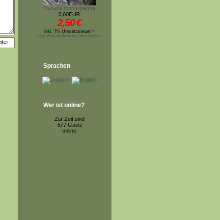
Mucuna monosperma
5,00EUR
2,50
€
inkl. 7% Umsatzsteuer *
zzgl.Versandkosten, hier klicken
Sprachen
Wer ist online?
Zur Zeit sind
577 Gäste
online.