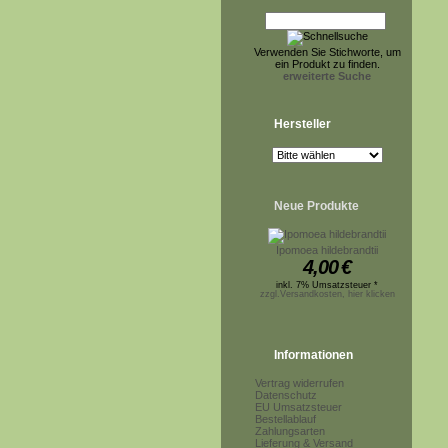
Verwenden Sie Stichworte, um
ein Produkt zu finden.
erweiterte Suche
Hersteller
Neue Produkte
Ipomoea hildebrandtii
4,00
€
inkl. 7% Umsatzsteuer *
zzgl.Versandkosten, hier klicken
Informationen
Vertrag widerrufen
Datenschutz
EU Umsatzsteuer
Bestellablauf
Zahlungsarten
Lieferung & Versand