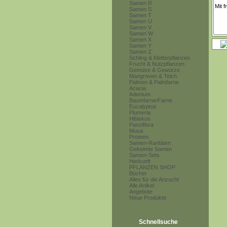
Samen R
Samen S
Samen T
Samen U
Samen V
Samen W
Samen X
Samen Y
Samen Z
Schling & Kletterpflanzen
Frucht & Nutzpflanzen
Gemüse & Gewürze
Mangroven & Teich
Palmen & Palmfarne
Acacia
Adenium
Baumfarne/Farne
Eucalyptus
Plumeria
Hibiskus
Passiflora
Musa
Proteen
Samen-Raritäten
Gekeimte Samen
Samen-Sets
Herkunft
PFLANZEN SHOP
Bücher
Alles für die Anzucht
Alle Artikel
Angebote
Neue Produkte
Schnellsuche