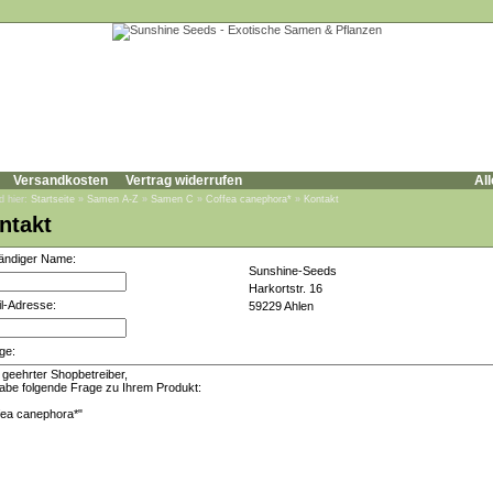
Versandkosten
Vertrag widerrufen
All
d hier:
Startseite
»
Samen A-Z
»
Samen C
»
Coffea canephora*
»
Kontakt
ntakt
tändiger Name:
Sunshine-Seeds
Harkortstr. 16
l-Adresse:
59229 Ahlen
ge: