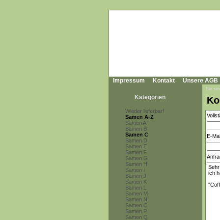
Impressum
Kontakt
Unsere AGB
Sie sin
Kategorien
Ko
Wieder lieferbar!
Volls
Samen A-Z
Samen A
Samen B
Samen C
E-Mai
Samen D
Samen E
Samen F
Anfra
Samen G
Samen H
Samen I
Samen J
Samen K
Samen L
Samen M
Samen N
Samen O
Samen P
Samen Q