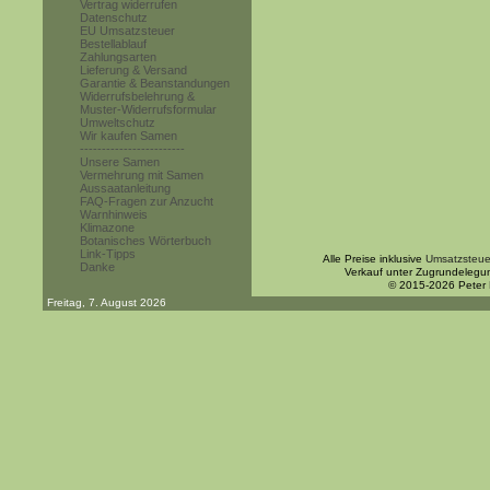
Vertrag widerrufen
Datenschutz
EU Umsatzsteuer
Bestellablauf
Zahlungsarten
Lieferung & Versand
Garantie & Beanstandungen
Widerrufsbelehrung &
Muster-Widerrufsformular
Umweltschutz
Wir kaufen Samen
------------------------
Unsere Samen
Vermehrung mit Samen
Aussaatanleitung
FAQ-Fragen zur Anzucht
Warnhinweis
Klimazone
Botanisches Wörterbuch
Link-Tipps
Alle Preise inklusive
Umsatzsteue
Danke
Verkauf unter Zugrundelegu
© 2015-2026 Peter
Freitag, 7. August 2026