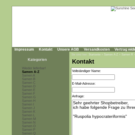
Impressum
Kontakt
Unsere AGB
Versandkosten
Vertrag wid
Sie sind hier:
Startseite
»
Samen A-Z
»
Samen R
Kategorien
Kontakt
Wieder lieferbar!
Vollständiger Name:
Samen A-Z
Samen A
Samen B
Samen C
E-Mail-Adresse:
Samen D
Samen E
Samen F
Anfrage:
Samen G
Samen H
Samen I
Samen J
Samen K
Samen L
Samen M
Samen N
Samen O
Samen P
Samen Q