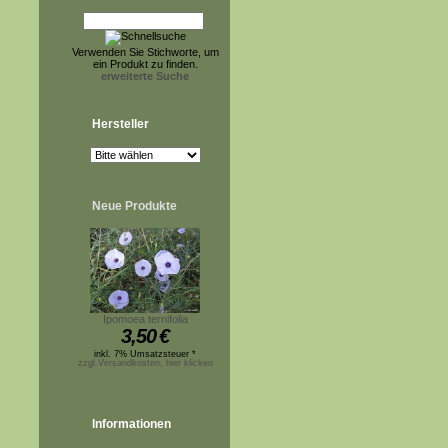
Verwenden Sie Stichworte, um
ein Produkt zu finden.
erweiterte Suche
Hersteller
Neue Produkte
Ipomoea ternifolia
3,50
€
inkl. 7% Umsatzsteuer *
zzgl.Versandkosten, hier klicken
Informationen