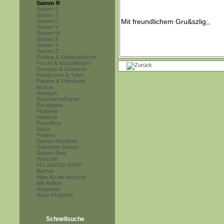
Samen R
Samen S
Samen T
Samen U
Samen V
Samen W
Samen X
Samen Y
Samen Z
Schling & Kletterpflanzen
Frucht & Nutzpflanzen
Gemüse & Gewürze
Mangroven & Teich
Palmen & Palmfarne
Acacia
Adenium
Baumfarne/Farne
Eucalyptus
Plumeria
Hibiskus
Passiflora
Musa
Proteen
Samen-Raritäten
Gekeimte Samen
Samen-Sets
Herkunft
PFLANZEN SHOP
Bücher
Alles für die Anzucht
Alle Artikel
Angebote
Neue Produkte
Schnellsuche