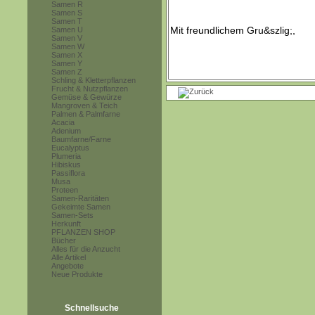
Samen R
Samen S
Samen T
Samen U
Samen V
Samen W
Samen X
Samen Y
Samen Z
Schling & Kletterpflanzen
Frucht & Nutzpflanzen
Gemüse & Gewürze
Mangroven & Teich
Palmen & Palmfarne
Acacia
Adenium
Baumfarne/Farne
Eucalyptus
Plumeria
Hibiskus
Passiflora
Musa
Proteen
Samen-Raritäten
Gekeimte Samen
Samen-Sets
Herkunft
PFLANZEN SHOP
Bücher
Alles für die Anzucht
Alle Artikel
Angebote
Neue Produkte
Schnellsuche