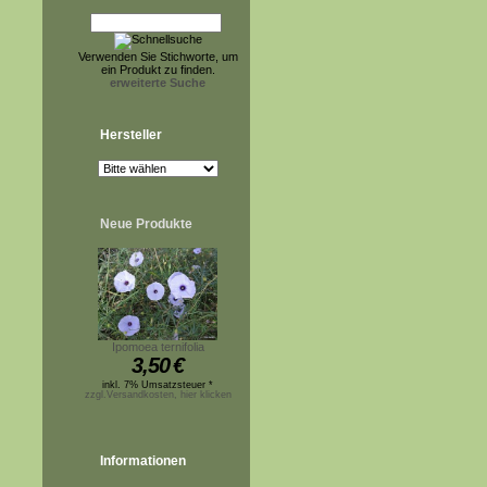
Verwenden Sie Stichworte, um
ein Produkt zu finden.
erweiterte Suche
Hersteller
Neue Produkte
Ipomoea ternifolia
3,50
€
inkl. 7% Umsatzsteuer *
zzgl.Versandkosten, hier klicken
Informationen