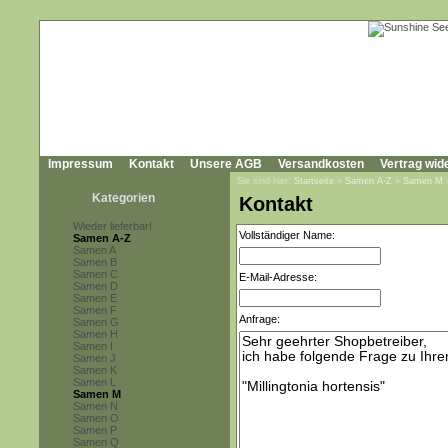
Impressum
Kontakt
Unsere AGB
Versandkosten
Vertrag wid
Sie sind hier:
Startseite
»
Samen A-Z
»
Samen M
Kategorien
Kontakt
Wieder lieferbar!
Vollständiger Name:
Samen A-Z
Samen A
Samen B
Samen C
E-Mail-Adresse:
Samen D
Samen E
Samen F
Anfrage:
Samen G
Samen H
Samen I
Samen J
Samen K
Samen L
Samen M
Samen N
Samen O
Samen P
Samen Q