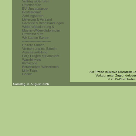
Vertrag widerrufen
Datenschutz
EU Umsatzsteuer
Bestellablauf
Zahlungsarten
Lieferung & Versand
Garantie & Beanstandungen
Widerrufsbelehrung &
Muster-Widerrufsformular
Umweltschutz
Wir kaufen Samen
------------------------
Unsere Samen
Vermehrung mit Samen
Aussaatanleitung
FAQ-Fragen zur Anzucht
Warnhinweis
Klimazone
Botanisches Wörterbuch
Link-Tipps
Alle Preise inklusive
Umsatzsteue
Danke
Verkauf unter Zugrundelegu
© 2015-2026 Peter
Samstag, 8. August 2026