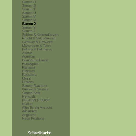
Samen R
Samen S
Samen T
Samen U
Samen V
Samen W
Samen X
Samen Y
Samen Z
Schling & Kletterpflanzen
Frucht & Nutzpflanzen
Gemüse & Gewürze
Mangroven & Teich
Palmen & Palmfarne
Acacia
Adenium
Baumfarne/Farne
Eucalyptus
Plumeria
Hibiskus
Passiflora
Musa
Proteen
Samen-Raritäten
Gekeimte Samen
Samen-Sets
Herkunft
PFLANZEN SHOP
Bücher
Alles für die Anzucht
Alle Artikel
Angebote
Neue Produkte
Schnellsuche