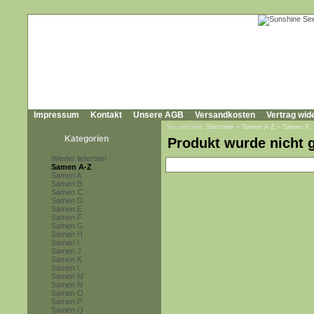
Impressum
Kontakt
Unsere AGB
Versandkosten
Vertrag wid
Sie sind hier:
Startseite
»
Samen A-Z
»
Samen X
Kategorien
Produkt wurde nicht 
Wieder lieferbar!
Samen A-Z
Samen A
Samen B
Samen C
Samen D
Samen E
Samen F
Samen G
Samen H
Samen I
Samen J
Samen K
Samen L
Samen M
Samen N
Samen O
Samen P
Samen Q