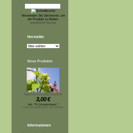
Verwenden Sie Stichworte, um
ein Produkt zu finden.
erweiterte Suche
Hersteller
Neue Produkte
Aganonerion polymorphum
3,00
€
inkl. 7% Umsatzsteuer *
zzgl.Versandkosten, hier klicken
Informationen