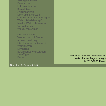
Vertrag widerrufen
Datenschutz
EU Umsatzsteuer
Bestellablauf
Zahlungsarten
Lieferung & Versand
Garantie & Beanstandungen
Widerrufsbelehrung &
Muster-Widerrufsformular
Umweltschutz
Wir kaufen Samen
------------------------
Unsere Samen
Vermehrung mit Samen
Aussaatanleitung
FAQ-Fragen zur Anzucht
Warnhinweis
Klimazone
Botanisches Wörterbuch
Link-Tipps
Alle Preise inklusive
Umsatzsteue
Danke
Verkauf unter Zugrundelegu
© 2015-2026 Peter
Sonntag, 9. August 2026