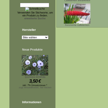
Callistemon linearifolius
Verwenden Sie Stichworte, um
ein Produkt zu finden.
erweiterte Suche
Xeronema callistemon
Hersteller
Neue Produkte
Ipomoea ternifolia
3,50
€
inkl. 7% Umsatzsteuer *
zzgl.Versandkosten, hier klicken
Informationen