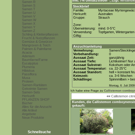
inkl. 7% Umsatzsteuer *, zzgl.
Versandko
Samen R
Samen S
Steckbrief
Samen T
Familie:
Myrtaceae Myrtengewäc
Samen U
Herkunft:
Australien
Samen V
Gruppe:
Strauch
Samen W
Samen X
Zone:
9
Samen Y
Überwinterung:
mind. 0-5°C
Samen Z
Verwendung:
Topfgarten, Wintergarten
Schling & Kletterpflanzen
Giftig:
Frucht & Nutzpflanzen
Gemüse & Gewürze
Mangroven & Teich
Anzuchtanleitung
Palmen & Palmfarne
Vermehrung:
Samen/Steckling
Acacia
Vorbehandlung:
0
Adenium
Aussaat Zeit:
ganzjährig
Baumfarne/Farne
Aussaat Tiefe:
Lichtkeimer! Nur 
Eucalyptus
Aussaat Substrat:
Kokohum oder Anz
Plumeria
Aussaat Temperatur:
ca. 22-25°C
Hibiskus
Aussaat Standort:
hell + konstant fe
Passiflora
Keimzeit:
ca. 3-6 Wochen
Musa
Schädlinge:
Spinnmilben > be
Proteen
Samen-Raritäten
Montag, 6. Juli 2009
Gekeimte Samen
Ich habe eine Frage zu
Callistemon comboy
Samen-Sets
Herkunft
««
Callistemon citr
PFLANZEN SHOP
Kunden, die
Callistemon comboynensi
Bücher
gekauft:
Alles für die Anzucht
Alle Artikel
Angebote
Neue Produkte
Schnellsuche
Ca