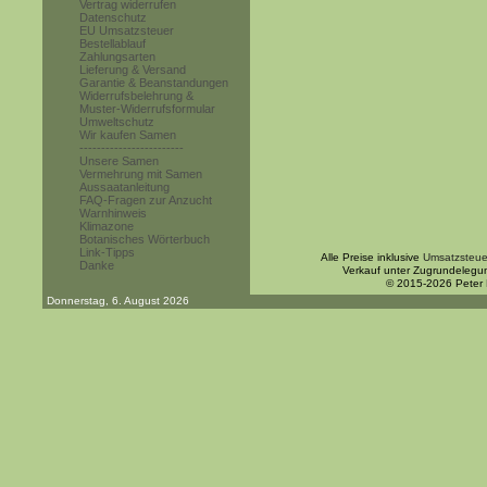
Vertrag widerrufen
Datenschutz
EU Umsatzsteuer
Bestellablauf
Zahlungsarten
Lieferung & Versand
Garantie & Beanstandungen
Widerrufsbelehrung &
Muster-Widerrufsformular
Umweltschutz
Wir kaufen Samen
------------------------
Unsere Samen
Vermehrung mit Samen
Aussaatanleitung
FAQ-Fragen zur Anzucht
Warnhinweis
Klimazone
Botanisches Wörterbuch
Link-Tipps
Alle Preise inklusive
Umsatzsteue
Danke
Verkauf unter Zugrundelegu
© 2015-2026 Peter
Donnerstag, 6. August 2026