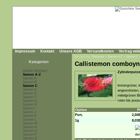
Impressum
Kontakt
Unsere AGB
Versandkosten
Vertrag wid
Sie sind hier:
Startseite
»
Samen A-Z
»
Samen C
Kategorien
Callistemon comboyn
Wieder lieferbar!
Zylinderputze
Samen A-Z
Samen A
Samen B
immergrüner, k
Samen C
Samen D
angeordneten, b
Samen E
mittelgrünen B
Samen F
roten bis purp
Samen G
Samen H
Samen I
Option
P
Samen J
Port.
2,50
Samen K
Samen L
1g
8,03
Samen M
Samen N
Samen O
Samen P
Samen Q