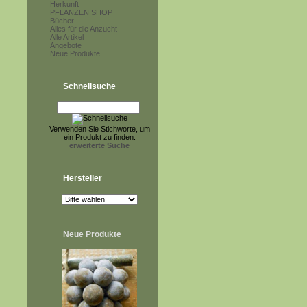
Herkunft
PFLANZEN SHOP
Bücher
Alles für die Anzucht
Alle Artikel
Angebote
Neue Produkte
Schnellsuche
Verwenden Sie Stichworte, um
ein Produkt zu finden.
erweiterte Suche
Hersteller
Neue Produkte