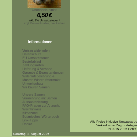
Unonopsis pittieri
6,50
€
inkl. 7% Umsatzsteuer *
zzgl.Versandkosten, hier klicken
Informationen
Vertrag widerrufen
Datenschutz
EU Umsatzsteuer
Bestellablauf
Zahlungsarten
Lieferung & Versand
Garantie & Beanstandungen
Widerrufsbelehrung &
Muster-Widerrufsformular
Umweltschutz
Wir kaufen Samen
------------------------
Unsere Samen
Vermehrung mit Samen
Aussaatanleitung
FAQ-Fragen zur Anzucht
Warnhinweis
Klimazone
Botanisches Wörterbuch
Link-Tipps
Alle Preise inklusive
Umsatzsteue
Danke
Verkauf unter Zugrundelegu
© 2015-2026 Peter
Samstag, 8. August 2026