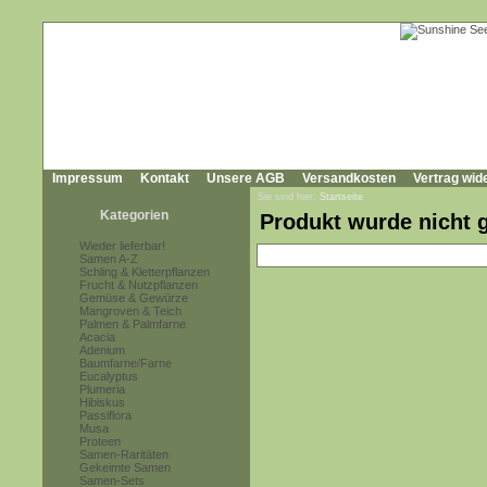
Impressum
Kontakt
Unsere AGB
Versandkosten
Vertrag wid
Sie sind hier:
Startseite
Kategorien
Produkt wurde nicht 
Wieder lieferbar!
Samen A-Z
Schling & Kletterpflanzen
Frucht & Nutzpflanzen
Gemüse & Gewürze
Mangroven & Teich
Palmen & Palmfarne
Acacia
Adenium
Baumfarne/Farne
Eucalyptus
Plumeria
Hibiskus
Passiflora
Musa
Proteen
Samen-Raritäten
Gekeimte Samen
Samen-Sets