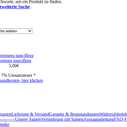
hworte, um ein Produkt zu finden.
rweiterte Suche
pomoea pauciflora
5,00
€
. 7% Umsatzsteuer *
sandkosten, hier klicken
sarten
Lieferung & Versand
Garantie & Beanstandungen
Widerrufsbele
-----------
Unsere Samen
Vermehrung mit Samen
Aussaatanleitung
FAQ-Fr
anke