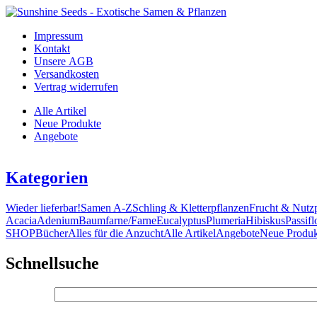
Impressum
Kontakt
Unsere AGB
Versandkosten
Vertrag widerrufen
Alle Artikel
Neue Produkte
Angebote
Kategorien
Wieder lieferbar!
Samen A-Z
Schling & Kletterpflanzen
Frucht & Nutz
Acacia
Adenium
Baumfarne/Farne
Eucalyptus
Plumeria
Hibiskus
Passifl
SHOP
Bücher
Alles für die Anzucht
Alle Artikel
Angebote
Neue Produk
Schnellsuche