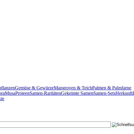
pflanzen
Gemüse & Gewürze
Mangroven & Teich
Palmen & Palmfarne
ora
Musa
Proteen
Samen-Raritäten
Gekeimte Samen
Samen-Sets
Herkunft
te