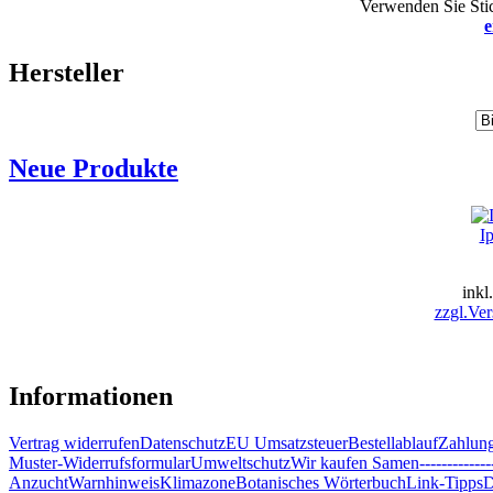
Verwenden Sie Stic
e
Hersteller
Neue Produkte
I
inkl
zzgl.Ver
Informationen
Vertrag widerrufen
Datenschutz
EU Umsatzsteuer
Bestellablauf
Zahlung
Muster-Widerrufsformular
Umweltschutz
Wir kaufen Samen
-------------
Anzucht
Warnhinweis
Klimazone
Botanisches Wörterbuch
Link-Tipps
D