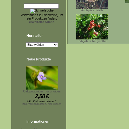
Asclepias hirtella
Verwenden Sie Stichworte, um
ein Produkt zu finden.
erweiterte Suche
Hersteller
Indigofera hedyantha
Neue Produkte
Calopogonium mucunoides
2,50
€
inkl. 7% Umsatzsteuer *
zzgl.Versandkosten, hier klicken
Informationen