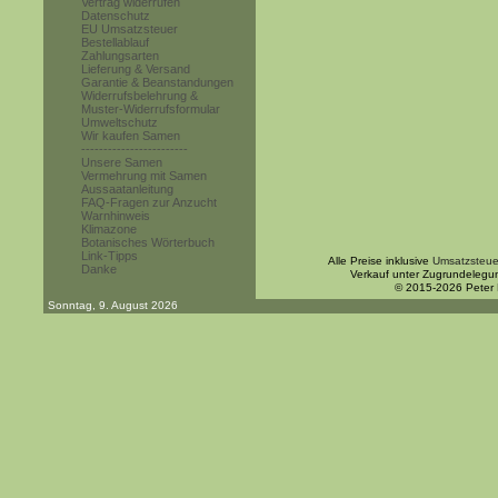
Vertrag widerrufen
Datenschutz
EU Umsatzsteuer
Bestellablauf
Zahlungsarten
Lieferung & Versand
Garantie & Beanstandungen
Widerrufsbelehrung &
Muster-Widerrufsformular
Umweltschutz
Wir kaufen Samen
------------------------
Unsere Samen
Vermehrung mit Samen
Aussaatanleitung
FAQ-Fragen zur Anzucht
Warnhinweis
Klimazone
Botanisches Wörterbuch
Link-Tipps
Alle Preise inklusive
Umsatzsteue
Danke
Verkauf unter Zugrundelegu
© 2015-2026 Peter
Sonntag, 9. August 2026