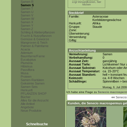
Samen R
zzgl.Versandkosten, hier
klicken
Samen S
Samen T
Samen U
Steckbrief
Samen V
Familie:
Asteraceae
Samen W
Korbblütengewächse
Samen X
Herkunft:
Afrika
Samen Y
Gruppe:
Staude
Samen Z
Zone:
Schling & Kletterpflanzen
Überwinterung:
Frucht & Nutzpflanzen
Verwendung:
Gemüse & Gewürze
Giftig:
Mangroven & Teich
Palmen & Palmfarne
Acacia
Anzuchtanleitung
Adenium
Vermehrung:
Samen
Baumfarne/Farne
Vorbehandlung:
0
Eucalyptus
Aussaat Zeit:
ganzjährig
Plumeria
Aussaat Tiefe:
Lichtkeimer! Nur 
Hibiskus
Aussaat Substrat:
Kokohum oder Anz
Passiflora
Aussaat Temperatur:
ca. 15-20°C
Musa
Aussaat Standort:
hell + konstant fe
Proteen
Keimzeit:
ca. 4-8 Wochen
Samen-Raritäten
Schädlinge:
Spinnmilben > be
Gekeimte Samen
Samen-Sets
Montag, 6. Juli 2009
Herkunft
Ich habe eine Frage zu
Senecio macrosper
PFLANZEN SHOP
Bücher
««
Senecio 
Alles für die Anzucht
Kunden, die
Senecio macrospermus
gek
Alle Artikel
Angebote
Neue Produkte
Schnellsuche