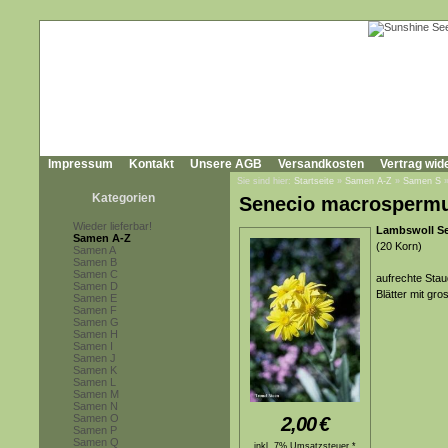
Impressum
Kontakt
Unsere AGB
Versandkosten
Vertrag wid
Sie sind hier:
Startseite
»
Samen A-Z
»
Samen S
Kategorien
Senecio macrosperm
Wieder lieferbar!
Lambswoll S
Samen A-Z
(20 Korn)
Samen A
Samen B
Samen C
aufrechte Stau
Samen D
Blätter mit gro
Samen E
Samen F
Samen G
Samen H
Samen I
Samen J
Samen K
Samen L
Samen M
Samen N
Samen O
2,00
€
Samen P
Samen Q
inkl. 7% Umsatzsteuer *