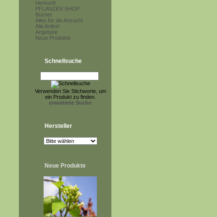
Herkunft
PFLANZEN SHOP
Bücher
Alles für die Anzucht
Alle Artikel
Angebote
Neue Produkte
Schnellsuche
Verwenden Sie Stichworte, um
ein Produkt zu finden.
erweiterte Suche
Hersteller
Neue Produkte