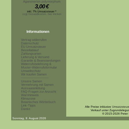
Aganonerion polymorphum
3,00
€
inkl. 7% Umsatzsteuer *
zzgl.Versandkosten, hier klicken
Informationen
Vertrag widerrufen
Datenschutz
EU Umsatzsteuer
Bestellablauf
Zahlungsarten
Lieferung & Versand
Garantie & Beanstandungen
Widerrufsbelehrung &
Muster-Widerrufsformular
Umweltschutz
Wir kaufen Samen
------------------------
Unsere Samen
Vermehrung mit Samen
Aussaatanleitung
FAQ-Fragen zur Anzucht
Warnhinweis
Klimazone
Botanisches Wörterbuch
Link-Tipps
Alle Preise inklusive
Umsatzsteue
Danke
Verkauf unter Zugrundelegu
© 2015-2026 Peter
Sonntag, 9. August 2026