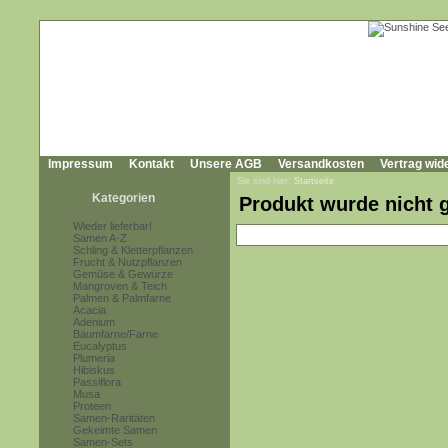
Impressum
Kontakt
Unsere AGB
Versandkosten
Vertrag wid
Sie sind hier:
Startseite
Kategorien
Produkt wurde nicht 
Wieder lieferbar!
Samen A-Z
Schling & Kletterpflanzen
Frucht & Nutzpflanzen
Gemüse & Gewürze
Mangroven & Teich
Palmen & Palmfarne
Acacia
Adenium
Baumfarne/Farne
Eucalyptus
Plumeria
Hibiskus
Passiflora
Musa
Proteen
Samen-Raritäten
Gekeimte Samen
Samen-Sets