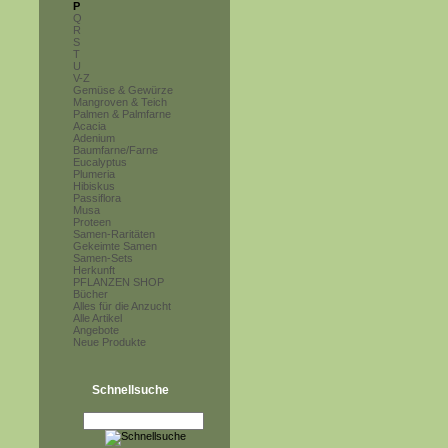
P
Q
R
S
T
U
V-Z
Gemüse & Gewürze
Mangroven & Teich
Palmen & Palmfarne
Acacia
Adenium
Baumfarne/Farne
Eucalyptus
Plumeria
Hibiskus
Passiflora
Musa
Proteen
Samen-Raritäten
Gekeimte Samen
Samen-Sets
Herkunft
PFLANZEN SHOP
Bücher
Alles für die Anzucht
Alle Artikel
Angebote
Neue Produkte
Schnellsuche