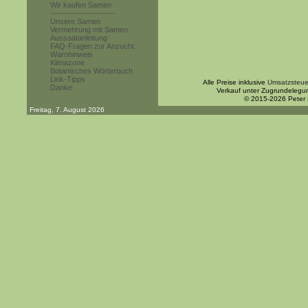
Wir kaufen Samen
------------------------
Unsere Samen
Vermehrung mit Samen
Aussaatanleitung
FAQ-Fragen zur Anzucht
Warnhinweis
Klimazone
Botanisches Wörterbuch
Link-Tipps
Alle Preise inklusive
Umsatzsteue
Danke
Verkauf unter Zugrundelegu
© 2015-2026 Peter
Freitag, 7. August 2026