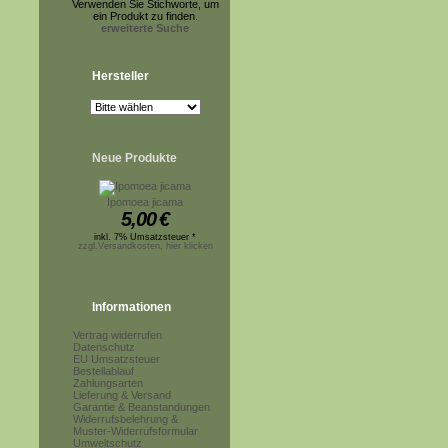
Verwenden Sie Stichworte, um
ein Produkt zu finden.
erweiterte Suche
Hersteller
Neue Produkte
Ipomoea jicama
5,00
€
inkl. 7% Umsatzsteuer *
zzgl.Versandkosten, hier klicken
Informationen
Vertrag widerrufen
Datenschutz
EU Umsatzsteuer
Bestellablauf
Zahlungsarten
Lieferung & Versand
Garantie & Beanstandungen
Widerrufsbelehrung &
Muster-Widerrufsformular
Umweltschutz