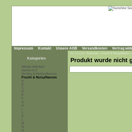
Impressum
Kontakt
Unsere AGB
Versandkosten
Vertrag wid
Sie sind hier:
Startseite
»
Frucht & Nutzpflanzen
Kategorien
Produkt wurde nicht 
Wieder lieferbar!
Samen A-Z
Schling & Kletterpflanzen
Frucht & Nutzpflanzen
A
B
C
D
E
F
G
H
I
J
K
L
M
N
O